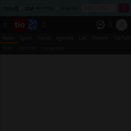
Affitta
Acquista
News
Sport
Focus
Agenda
LAC
People
TioTalk
TICINO
SVIZZERA
DAL MONDO