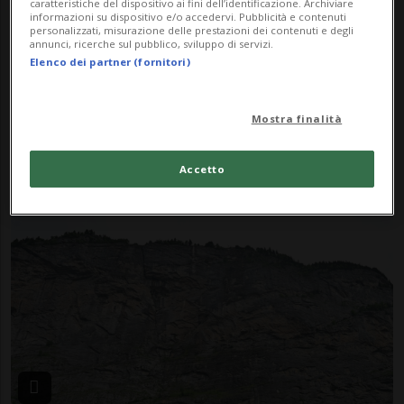
caratteristiche del dispositivo ai fini dell’identificazione. Archiviare
informazioni su dispositivo e/o accedervi. Pubblicità e contenuti
personalizzati, misurazione delle prestazioni dei contenuti e degli
annunci, ricerche sul pubblico, sviluppo di servizi.
Elenco dei partner (fornitori)
Mostra finalità
FRIBORGO
1 anno
Prima gli spari, poi l'incendio.
Accetto
Trovate due persone senza vita