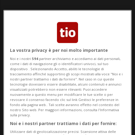
Notizie su
La vostra privacy è per noi molto importante
Noi e i nostri
594
partner archiviamo e accediamo ai dati personali,
Identificazione Formale
come i dati di navigazione gli o identificatori univoci, sul tuo
dispositivo . Selezionando Accetto, abiliti le tecnologie di
tracciamento affinché supportino gli scopi mostrati alla voce "Noi e i
nostri partner trattiamo i dati da fornire". Nel caso in cui queste
Segui le notizie e gli approfondimenti su
tecnologie dovessero essere disabilitate, alcuni contenuti e annunci
visualizzati potrebbero non essere rilevanti. Puoi accedere
Identificazione Formale.
nuovamente a questo menu per modificare le tue scelte o per
revocare il consenso facendo clic sul link Gestisci le preferenze in
fondo alla pagina web.. Tali scelte avranno effetto nel contesto del
nostro Sito web. Per maggiori informazioni, consulta l'Informativa
sulla privacy.
Noi e i nostri partner trattiamo i dati per fornire:
Utilizzare dati di geolocalizzazione precisi. Scansione attiva delle