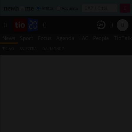
Affitta
Acquista
News
Sport
Focus
Agenda
LAC
People
TioTalk
TICINO
SVIZZERA
DAL MONDO