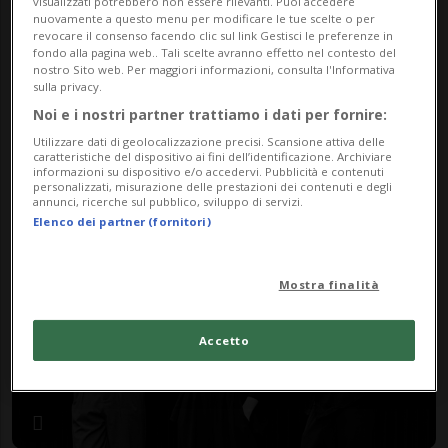
visualizzati potrebbero non essere rilevanti. Puoi accedere
nuovamente a questo menu per modificare le tue scelte o per
revocare il consenso facendo clic sul link Gestisci le preferenze in
fondo alla pagina web.. Tali scelte avranno effetto nel contesto del
nostro Sito web. Per maggiori informazioni, consulta l'Informativa
sulla privacy.
FOCUS
4 mesi
Noi e i nostri partner trattiamo i dati per fornire:
Quando lo yoga si corrompe e il
Utilizzare dati di geolocalizzazione precisi. Scansione attiva delle
caratteristiche del dispositivo ai fini dell’identificazione. Archiviare
guru diventa un aguzzino
informazioni su dispositivo e/o accedervi. Pubblicità e contenuti
personalizzati, misurazione delle prestazioni dei contenuti e degli
sessuale
annunci, ricerche sul pubblico, sviluppo di servizi.
Elenco dei partner (fornitori)
Mostra finalità
Accetto