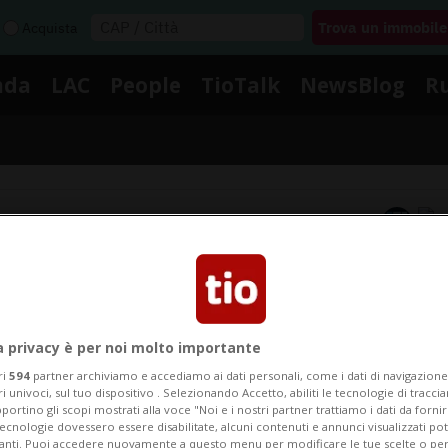
Acquista
nda
LAC
People
TioTalk
NewsBlog
R
Segnalaci
Notizie su Giro Delle Fiandre
a privacy è per noi molto importante
gui le notizie e gli approfondimenti su Giro Delle Fiand
ri
594
partner archiviamo e accediamo ai dati personali, come i dati di navigazione 
ri univoci, sul tuo dispositivo . Selezionando Accetto, abiliti le tecnologie di tracc
portino gli scopi mostrati alla voce "Noi e i nostri partner trattiamo i dati da fornir
tecnologie dovessero essere disabilitate, alcuni contenuti e annunci visualizzati 
vanti. Puoi accedere nuovamente a questo menu per modificare le tue scelte o per