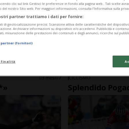
endo clic sul link Gestisci le preferenze in fondo alla pagina web.. Tali scelte avr
o del nostro Sito web. Per maggiori informazioni, consulta l'Informativa sulla priva
ostri partner trattiamo i dati per fornire:
ati di geolocalizzazione precisi. Scansione attiva delle caratteristiche del dispositivo 
icazione. Archiviare informazioni su dispositivo e/o accedervi. Pubblicità e contenu
ati, misurazione delle prestazioni dei contenuti e degli annunci, ricerche sul pubbl
 partner (fornitori)
 finalità
Ac
3 mesi
7
CICLISMO
*»
Splendido Pogac