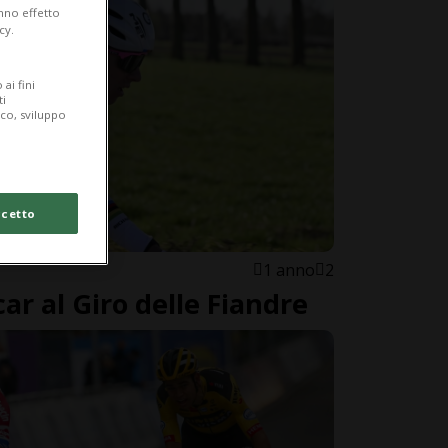
anno effetto
cy.
ai fini
ti
ico, sviluppo
cetto
1 anno
2
ar al Giro delle Fiandre