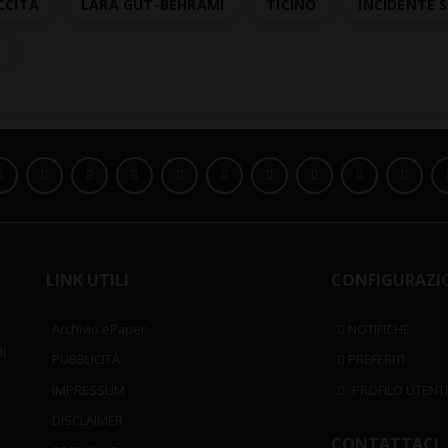
CCITÀ
LARA GUT-BEHRAMI
TICINO
INCIDENTE 
LINK UTILI
CONFIGURAZI
Archivio ePaper
NOTIFICHE
i
PUBBLICITÀ
PREFERITI
IMPRESSUM
PROFILO UTENT
DISCLAIMER
CONTATTACI