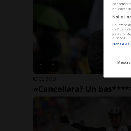
consenso fac
nel contest
Noi e i n
Utilizzare d
dell’identif
personalizz
di servizi.
Elenco dei
Mostra
CICLISMO
«Cancellara? Un bas****