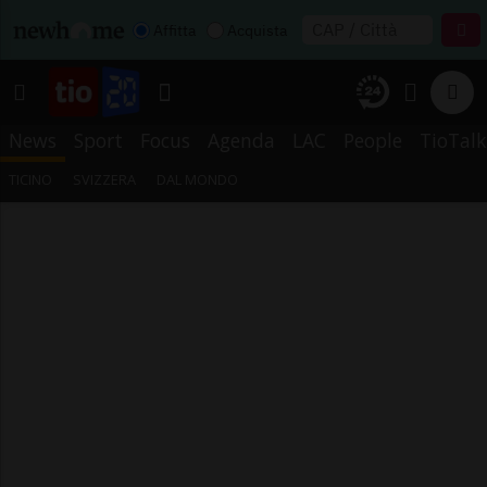
Affitta
Acquista
News
Sport
Focus
Agenda
LAC
People
TioTalk
TICINO
SVIZZERA
DAL MONDO