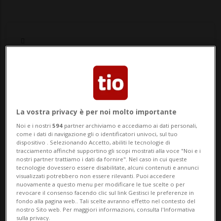
Notizie su Generi
Alimentari
La vostra privacy è per noi molto importante
Noi e i nostri
594
partner archiviamo e accediamo ai dati personali,
come i dati di navigazione gli o identificatori univoci, sul tuo
Segui le notizie e gli approfondimenti su
dispositivo . Selezionando Accetto, abiliti le tecnologie di
tracciamento affinché supportino gli scopi mostrati alla voce "Noi e i
Generi Alimentari.
nostri partner trattiamo i dati da fornire". Nel caso in cui queste
tecnologie dovessero essere disabilitate, alcuni contenuti e annunci
visualizzati potrebbero non essere rilevanti. Puoi accedere
nuovamente a questo menu per modificare le tue scelte o per
revocare il consenso facendo clic sul link Gestisci le preferenze in
fondo alla pagina web.. Tali scelte avranno effetto nel contesto del
nostro Sito web. Per maggiori informazioni, consulta l'Informativa
sulla privacy.