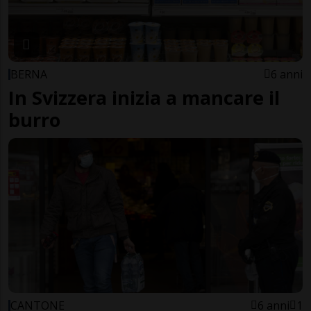
BERNA
6 anni
In Svizzera inizia a mancare il
burro
CANTONE
6 anni
1