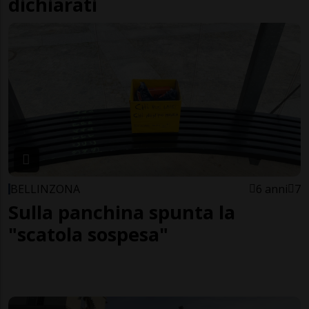
dichiarati
BELLINZONA
6 anni
7
Sulla panchina spunta la
"scatola sospesa"