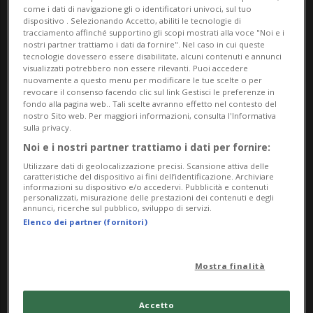
come i dati di navigazione gli o identificatori univoci, sul tuo
dispositivo . Selezionando Accetto, abiliti le tecnologie di
tracciamento affinché supportino gli scopi mostrati alla voce "Noi e i
nostri partner trattiamo i dati da fornire". Nel caso in cui queste
tecnologie dovessero essere disabilitate, alcuni contenuti e annunci
visualizzati potrebbero non essere rilevanti. Puoi accedere
nuovamente a questo menu per modificare le tue scelte o per
revocare il consenso facendo clic sul link Gestisci le preferenze in
fondo alla pagina web.. Tali scelte avranno effetto nel contesto del
Notizie su Festa Di
nostro Sito web. Per maggiori informazioni, consulta l'Informativa
sulla privacy.
Redde
Noi e i nostri partner trattiamo i dati per fornire:
Utilizzare dati di geolocalizzazione precisi. Scansione attiva delle
caratteristiche del dispositivo ai fini dell’identificazione. Archiviare
informazioni su dispositivo e/o accedervi. Pubblicità e contenuti
Segui le notizie e gli approfondimenti su
personalizzati, misurazione delle prestazioni dei contenuti e degli
annunci, ricerche sul pubblico, sviluppo di servizi.
Festa Di Redde.
Elenco dei partner (fornitori)
Mostra finalità
Accetto