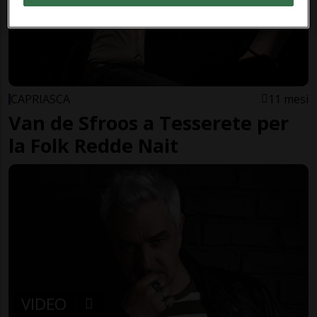
CAPRIASCA
11 mesi
Van de Sfroos a Tesserete per
la Folk Redde Nait
VIDEO