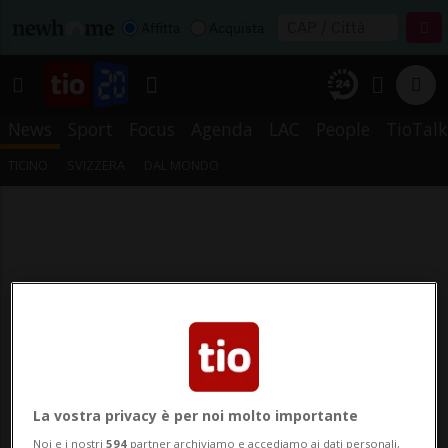
Affitta
Acquista
News
Sport
Focus
Agenda
LAC
People
TioTalk
TICINO
SVIZZERA
DAL MONDO
La vostra privacy è per noi molto importante
Noi e i nostri
594
partner archiviamo e accediamo ai dati personali,