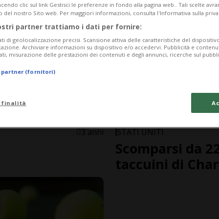
endo clic sul link Gestisci le preferenze in fondo alla pagina web.. Tali scelte avr
o del nostro Sito web. Per maggiori informazioni, consulta l'Informativa sulla priva
ostri partner trattiamo i dati per fornire:
ati di geolocalizzazione precisi. Scansione attiva delle caratteristiche del dispositivo 
icazione. Archiviare informazioni su dispositivo e/o accedervi. Pubblicità e contenu
ati, misurazione delle prestazioni dei contenuti e degli annunci, ricerche sul pubbl
 partner (fornitori)
 finalità
Ac
FOTO
3 anni
STATI UNITI
Scomparsi da 22
taccuini di Cha