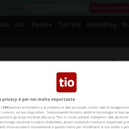
Acquista
nda
LAC
People
TioTalk
NewsBlog
R
Segnalaci
Notizie su Darwin
a privacy è per noi molto importante
ri
594
partner archiviamo e accediamo ai dati personali, come i dati di navigazione 
Segui le notizie e gli approfondimenti su Darwin.
ri univoci, sul tuo dispositivo . Selezionando Accetto, abiliti le tecnologie di tracc
portino gli scopi mostrati alla voce "Noi e i nostri partner trattiamo i dati da fornir
tecnologie dovessero essere disabilitate, alcuni contenuti e annunci visualizzati 
vanti. Puoi accedere nuovamente a questo menu per modificare le tue scelte o per