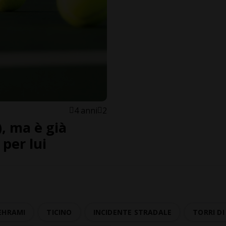
4 anni
2
), ma è già
per lui
EHRAMI
TICINO
INCIDENTE STRADALE
TORRI D