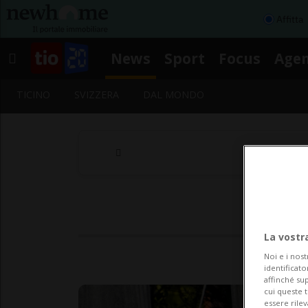
Affitta
News
Sport
Focus
Age
TICINO
SVIZZERA
DAL MONDO
La vostr
Noi e i nost
identificato
affinché sup
cui queste 
essere rile