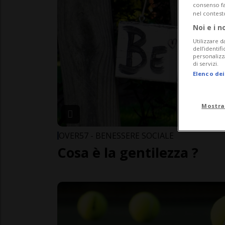
consenso fac
nel contest
Noi e i n
Utilizzare d
dell’identif
personalizz
di servizi.
Elenco dei
Mostra
OVER57 - BENESSERE SOCIALE
Cosa è la gentilezza ?