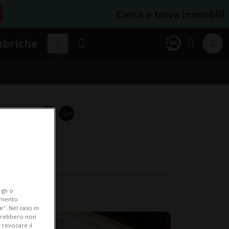
Cerca e trova immobili
ubriche
gli o
iamento
e". Nel caso in
potrebbero non
 revocare il