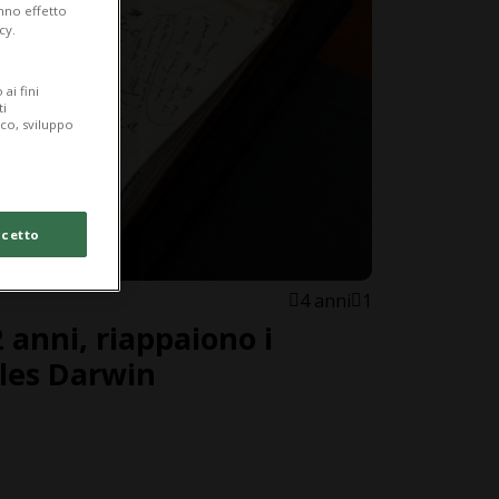
anno effetto
cy.
ai fini
ti
ico, sviluppo
cetto
4 anni
1
 anni, riappaiono i
rles Darwin