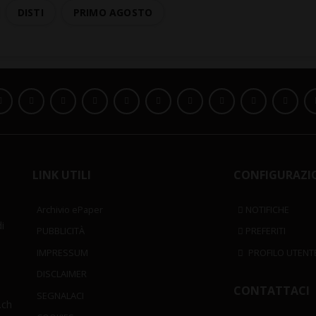
DISTI
PRIMO AGOSTO
LINK UTILI
CONFIGURAZI
Archivio ePaper
NOTIFICHE
i
PUBBLICITÀ
PREFERITI
IMPRESSUM
PROFILO UTENT
DISCLAIMER
CONTATTACI
SEGNALACI
.ch