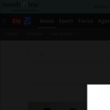
Affitta
News
Sport
Focus
Age
TICINO
SVIZZERA
DAL MONDO
Se