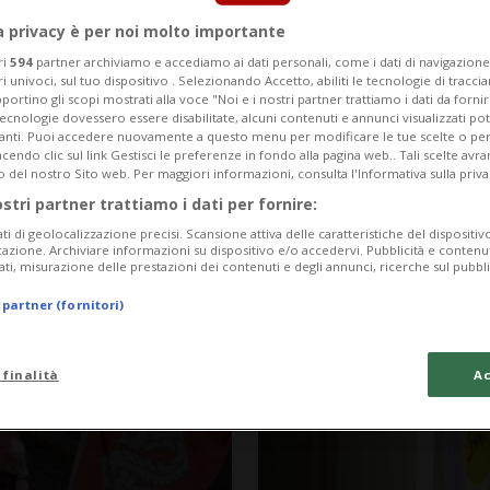
a privacy è per noi molto importante
ri
594
partner archiviamo e accediamo ai dati personali, come i dati di navigazione 
ri univoci, sul tuo dispositivo . Selezionando Accetto, abiliti le tecnologie di tracc
portino gli scopi mostrati alla voce "Noi e i nostri partner trattiamo i dati da fornir
tecnologie dovessero essere disabilitate, alcuni contenuti e annunci visualizzati 
vanti. Puoi accedere nuovamente a questo menu per modificare le tue scelte o per
endo clic sul link Gestisci le preferenze in fondo alla pagina web.. Tali scelte avr
o del nostro Sito web. Per maggiori informazioni, consulta l'Informativa sulla priva
ostri partner trattiamo i dati per fornire:
ati di geolocalizzazione precisi. Scansione attiva delle caratteristiche del dispositivo 
icazione. Archiviare informazioni su dispositivo e/o accedervi. Pubblicità e contenu
ati, misurazione delle prestazioni dei contenuti e degli annunci, ricerche sul pubbl
8 mesi
6
5
SVIZZERA
 partner (fornitori)
na per
Vivere con un as
ider
cassa malati?
 finalità
Ac