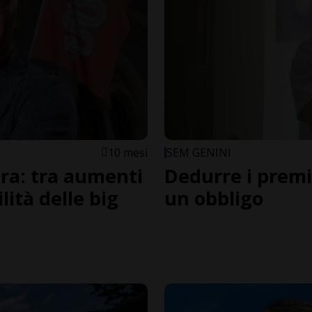
10 mesi
SEM GENINI
era: tra aumenti
Dedurre i premi?
lità delle big
un obbligo