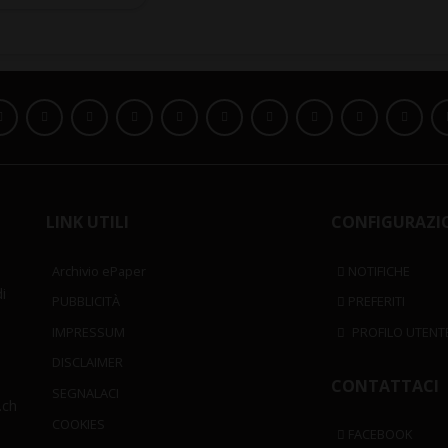
LINK UTILI
CONFIGURAZI
Archivio ePaper
NOTIFICHE
i
PUBBLICITÀ
PREFERITI
IMPRESSUM
PROFILO UTENT
DISCLAIMER
CONTATTACI
SEGNALACI
.ch
COOKIES
FACEBOOK