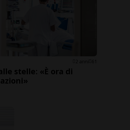
2 anni
61
lle stelle: «È ora di
tazioni»