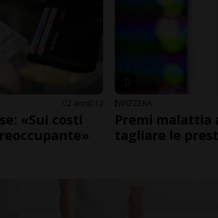
2 anni
12
SVIZZERA
se: «Sui costi
Premi malattia a
 preoccupante»
tagliare le pres