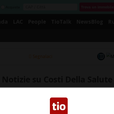
Acquista
nda
LAC
People
TioTalk
NewsBlog
R
Segnalaci
Notizie su Costi Della Salute
gui le notizie e gli approfondimenti su Costi Della Salu