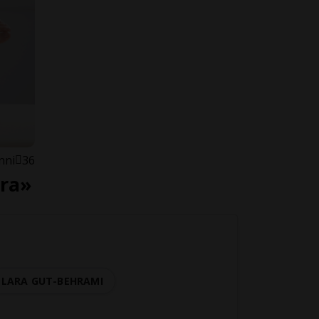
nni
36
tra»
LARA GUT-BEHRAMI