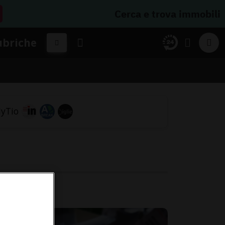
Cerca e trova immobili
ubriche
te.