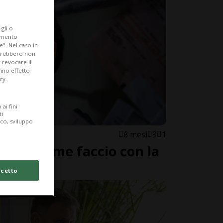
gli o
iamento
e". Nel caso in
potrebbero non
 revocare il
anno effetto
cy.
ai fini
ti
ico, sviluppo
8 mesi
9
1
sillo: come faccio con la
cetto