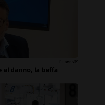
1 anno
5
e al danno, la beffa