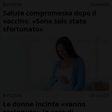
SVIZZERA
4 anni
5
Salute compromessa dopo il
vaccino: «Sono solo stato
sfortunato»
SVIZZERA
5 anni
1
Le donne incinte «vanno
sostenute» in caso di