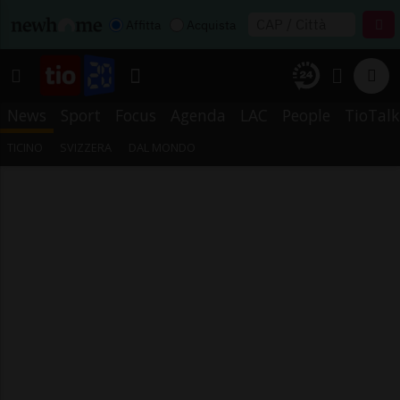
Affitta
Acquista
News
Sport
Focus
Agenda
LAC
People
TioTalk
TICINO
SVIZZERA
DAL MONDO