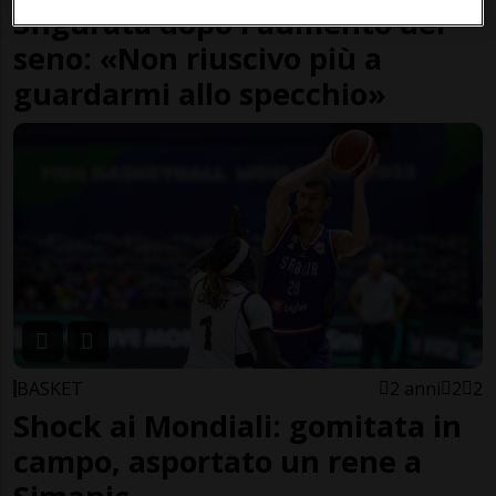
Sfigurata dopo l'aumento del
seno: «Non riuscivo più a
guardarmi allo specchio»
BASKET
2 anni
2
2
Shock ai Mondiali: gomitata in
campo, asportato un rene a