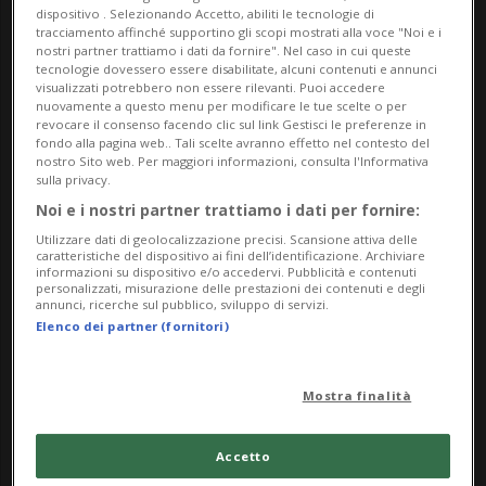
dispositivo . Selezionando Accetto, abiliti le tecnologie di
tracciamento affinché supportino gli scopi mostrati alla voce "Noi e i
nostri partner trattiamo i dati da fornire". Nel caso in cui queste
tecnologie dovessero essere disabilitate, alcuni contenuti e annunci
visualizzati potrebbero non essere rilevanti. Puoi accedere
nuovamente a questo menu per modificare le tue scelte o per
BIASCA
4 mesi
15
43
revocare il consenso facendo clic sul link Gestisci le preferenze in
«Così stiamo affrontando la
fondo alla pagina web.. Tali scelte avranno effetto nel contesto del
nostro Sito web. Per maggiori informazioni, consulta l'Informativa
morte del nostro bimbo»
sulla privacy.
Noi e i nostri partner trattiamo i dati per fornire:
Utilizzare dati di geolocalizzazione precisi. Scansione attiva delle
caratteristiche del dispositivo ai fini dell’identificazione. Archiviare
informazioni su dispositivo e/o accedervi. Pubblicità e contenuti
personalizzati, misurazione delle prestazioni dei contenuti e degli
annunci, ricerche sul pubblico, sviluppo di servizi.
Elenco dei partner (fornitori)
Mostra finalità
Accetto
CANTONE
1 anno