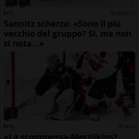
HCL
6 anni
11
Sannitz scherza: «Sono il più
vecchio del gruppo? Sì, ma non
si nota...»
NHL
6 anni
«La scommessa-Merzlikins?