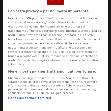
La vostra privacy è per noi molto importante
Noi e i nostri
594
partner archiviamo e accediamo ai dati personali,
come i dati di navigazione gli o identificatori univoci, sul tuo
dispositivo . Selezionando Accetto, abiliti le tecnologie di
tracciamento affinché supportino gli scopi mostrati alla voce "Noi e i
NATIONAL LEAGUE
1 anno
nostri partner trattiamo i dati da fornire". Nel caso in cui queste
tecnologie dovessero essere disabilitate, alcuni contenuti e annunci
Il Losanna saluta uno dei suoi
visualizzati potrebbero non essere rilevanti. Puoi accedere
nuovamente a questo menu per modificare le tue scelte o per
protagonisti
revocare il consenso facendo clic sul link Gestisci le preferenze in
fondo alla pagina web.. Tali scelte avranno effetto nel contesto del
nostro Sito web. Per maggiori informazioni, consulta l'Informativa
sulla privacy.
Noi e i nostri partner trattiamo i dati per fornire:
Utilizzare dati di geolocalizzazione precisi. Scansione attiva delle
caratteristiche del dispositivo ai fini dell’identificazione. Archiviare
informazioni su dispositivo e/o accedervi. Pubblicità e contenuti
personalizzati, misurazione delle prestazioni dei contenuti e degli
annunci, ricerche sul pubblico, sviluppo di servizi.
Elenco dei partner (fornitori)