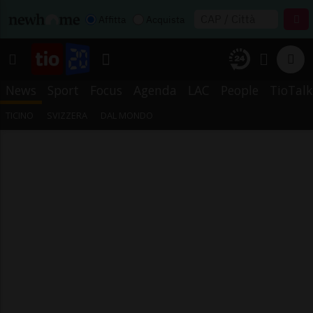
Affitta
Acquista
News
Sport
Focus
Agenda
LAC
People
TioTalk
TICINO
SVIZZERA
DAL MONDO