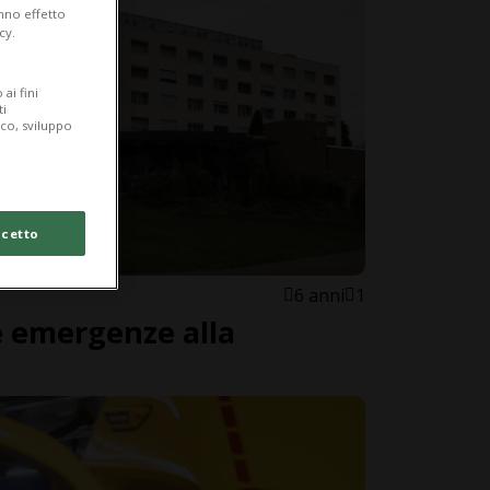
anno effetto
cy.
ai fini
ti
ico, sviluppo
cetto
6 anni
1
le emergenze alla