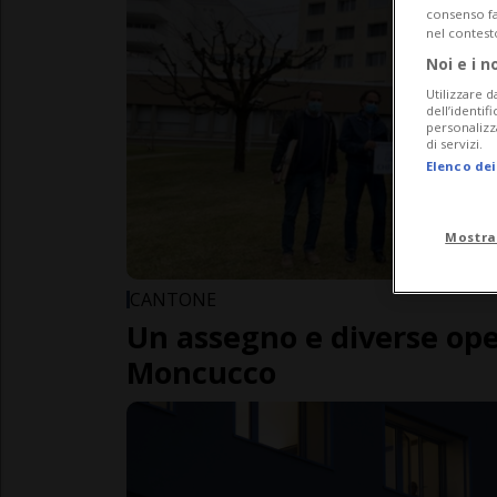
consenso fac
nel contest
Noi e i n
Utilizzare d
dell’identif
personalizz
di servizi.
Elenco dei
Mostra
CANTONE
Un assegno e diverse ope
Moncucco