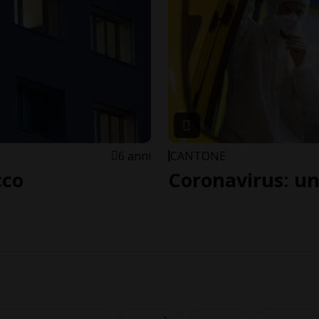
6 anni
CANTONE
cco
Coronavirus: un