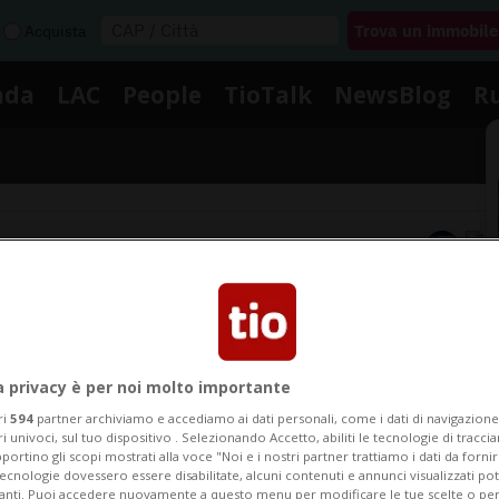
Acquista
nda
LAC
People
TioTalk
NewsBlog
R
Segnalaci
Notizie su Clinica Luganese
a privacy è per noi molto importante
gui le notizie e gli approfondimenti su Clinica Lugane
ri
594
partner archiviamo e accediamo ai dati personali, come i dati di navigazione 
ri univoci, sul tuo dispositivo . Selezionando Accetto, abiliti le tecnologie di tracc
portino gli scopi mostrati alla voce "Noi e i nostri partner trattiamo i dati da fornir
tecnologie dovessero essere disabilitate, alcuni contenuti e annunci visualizzati 
vanti. Puoi accedere nuovamente a questo menu per modificare le tue scelte o per