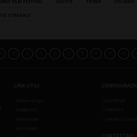
RNO FILM FESTIVAL
SICCITÀ
TICINO
CICLISMO
NTE STRADALE
LINK UTILI
CONFIGURAZI
Archivio ePaper
NOTIFICHE
i
PUBBLICITÀ
PREFERITI
IMPRESSUM
PROFILO UTENT
DISCLAIMER
CONTATTACI