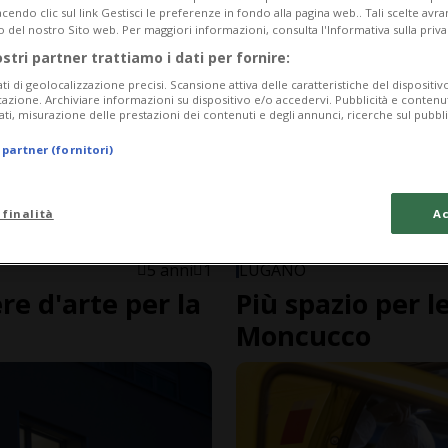
endo clic sul link Gestisci le preferenze in fondo alla pagina web.. Tali scelte avr
o del nostro Sito web. Per maggiori informazioni, consulta l'Informativa sulla priva
ostri partner trattiamo i dati per fornire:
ati di geolocalizzazione precisi. Scansione attiva delle caratteristiche del dispositivo 
icazione. Archiviare informazioni su dispositivo e/o accedervi. Pubblicità e contenu
ati, misurazione delle prestazioni dei contenuti e degli annunci, ricerche sul pubbl
 partner (fornitori)
 finalità
Ac
5 anni
1
LUGANO
re d'arte per la
Più spazio per 
Moncucco