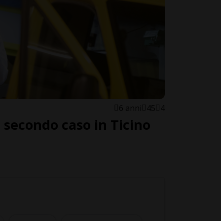
6 anni
45
4
 secondo caso in Ticino