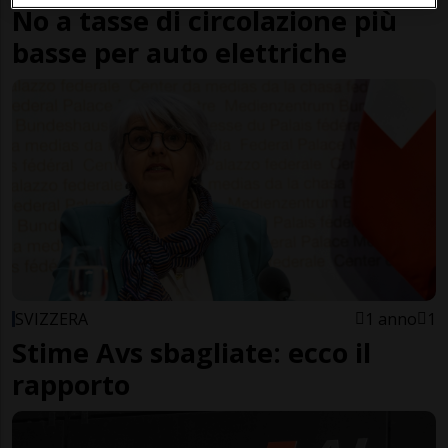
No a tasse di circolazione più
basse per auto elettriche
SVIZZERA
1 anno
1
Stime Avs sbagliate: ecco il
rapporto