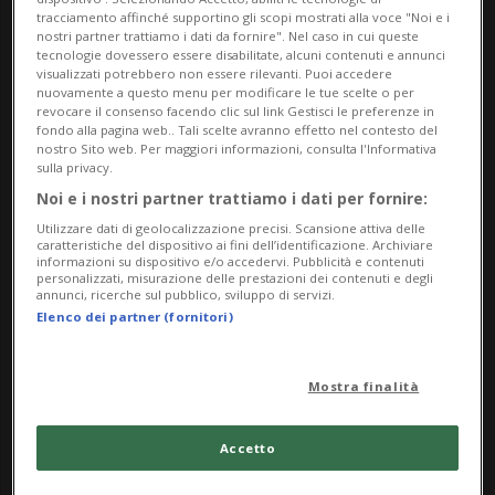
tracciamento affinché supportino gli scopi mostrati alla voce "Noi e i
nostri partner trattiamo i dati da fornire". Nel caso in cui queste
tecnologie dovessero essere disabilitate, alcuni contenuti e annunci
visualizzati potrebbero non essere rilevanti. Puoi accedere
nuovamente a questo menu per modificare le tue scelte o per
TURGOVIA
1 anno
revocare il consenso facendo clic sul link Gestisci le preferenze in
fondo alla pagina web.. Tali scelte avranno effetto nel contesto del
Centro di calcolo Swift: divieto
nostro Sito web. Per maggiori informazioni, consulta l'Informativa
sulla privacy.
sorvolo per droni
Noi e i nostri partner trattiamo i dati per fornire:
Utilizzare dati di geolocalizzazione precisi. Scansione attiva delle
caratteristiche del dispositivo ai fini dell’identificazione. Archiviare
informazioni su dispositivo e/o accedervi. Pubblicità e contenuti
personalizzati, misurazione delle prestazioni dei contenuti e degli
annunci, ricerche sul pubblico, sviluppo di servizi.
Elenco dei partner (fornitori)
Mostra finalità
Accetto
SCIAFFUSA
1 anno
3