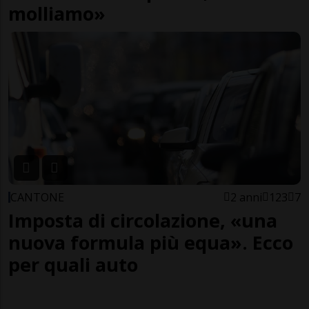
molliamo»
CANTONE
2 anni
123
7
Imposta di circolazione, «una
nuova formula più equa». Ecco
per quali auto