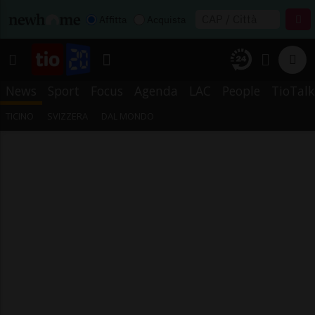
Affitta
Acquista
News
Sport
Focus
Agenda
LAC
People
TioTalk
TICINO
SVIZZERA
DAL MONDO