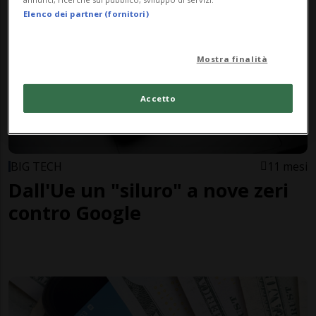
Elenco dei partner (fornitori)
Mostra finalità
Accetto
BIG TECH
11 mesi
Dall'Ue un "siluro" a nove zeri
contro Google