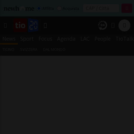
Affitta
Acquista
News
Sport
Focus
Agenda
LAC
People
TioTalk
TICINO
SVIZZERA
DAL MONDO