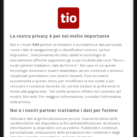
Pagamenti digitali in Svizzera:
Apple sotto accusa, Twint
pronta alla battaglia
La vostra privacy è per noi molto importante
Noi e i nostri
594
partner archiviamo e accediamo ai dati personali,
come i dati di navigazione gli o identificatori univoci, sul tuo
dispositivo . Selezionando Accetto, abiliti le tecnologie di
tracciamento affinché supportino gli scopi mostrati alla voce "Noi e i
nostri partner trattiamo i dati da fornire". Nel caso in cui queste
tecnologie dovessero essere disabilitate, alcuni contenuti e annunci
visualizzati potrebbero non essere rilevanti. Puoi accedere
nuovamente a questo menu per modificare le tue scelte o per
revocare il consenso facendo clic sul link Gestisci le preferenze in
fondo alla pagina web.. Tali scelte avranno effetto nel contesto del
nostro Sito web. Per maggiori informazioni, consulta l'Informativa
sulla privacy.
GUERRA COMMERCIALE
11 mesi
2
Noi e i nostri partner trattiamo i dati per fornire:
Multa a Google, Trump
Utilizzare dati di geolocalizzazione precisi. Scansione attiva delle
caratteristiche del dispositivo ai fini dell’identificazione. Archiviare
minaccia ulteriori dazi
informazioni su dispositivo e/o accedervi. Pubblicità e contenuti
personalizzati, misurazione delle prestazioni dei contenuti e degli
annunci, ricerche sul pubblico, sviluppo di servizi.