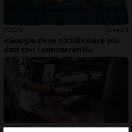
EUROPA
3 mesi
1
«Google deve condividere più
dati con i concorrenti»
SVIZZERA
8 mesi
11
2