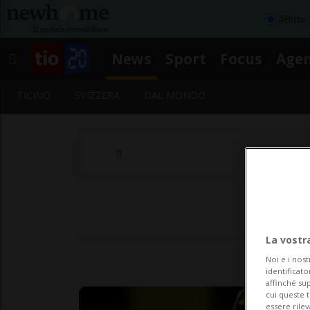
Affitta
News
Sport
Focus
Age
TICINO
SVIZZERA
DAL MONDO
La vostr
Noi e i nost
identificato
affinché sup
cui queste 
essere rile