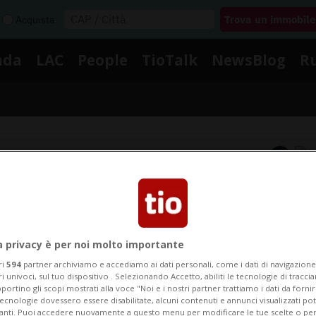
Acquista
nda
LAC
People
TioTalk
NewsBlog
R
Segnalaci
Notizie su Bardet
a privacy è per noi molto importante
Segui le notizie e gli approfondimenti su Bardet.
ri
594
partner archiviamo e accediamo ai dati personali, come i dati di navigazione 
ri univoci, sul tuo dispositivo . Selezionando Accetto, abiliti le tecnologie di tracc
portino gli scopi mostrati alla voce "Noi e i nostri partner trattiamo i dati da fornir
tecnologie dovessero essere disabilitate, alcuni contenuti e annunci visualizzati 
vanti. Puoi accedere nuovamente a questo menu per modificare le tue scelte o per