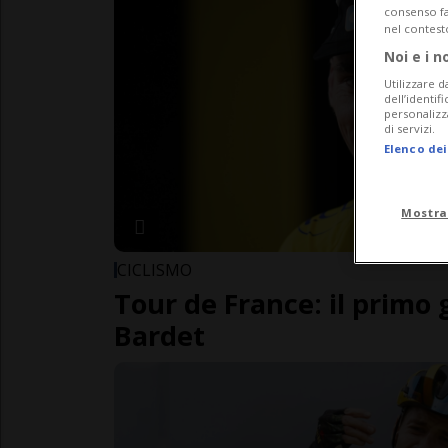
consenso fac
nel contest
Noi e i n
Utilizzare d
dell’identif
personalizz
di servizi.
Elenco dei
Mostra
CICLISMO
Tour de France: il primo 
Bardet