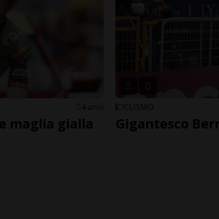
4 anni
CICLISMO
 maglia gialla
Gigantesco Berna