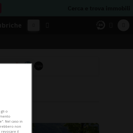
Cerca e trova immobili
ubriche
gli o
iamento
e". Nel caso in
potrebbero non
 revocare il