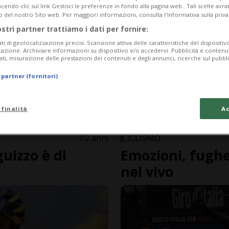
endo clic sul link Gestisci le preferenze in fondo alla pagina web.. Tali scelte avr
o del nostro Sito web. Per maggiori informazioni, consulta l'Informativa sulla priva
ostri partner trattiamo i dati per fornire:
ati di geolocalizzazione precisi. Scansione attiva delle caratteristiche del dispositivo 
icazione. Archiviare informazioni su dispositivo e/o accedervi. Pubblicità e contenu
ati, misurazione delle prestazioni dei contenuti e degli annunci, ricerche sul pubbl
 partner (fornitori)
 finalità
Ac
FOTOGALLERY
2 anni
CICLISMO
guizzo è di
Emozioni, fughe 
nel vivo