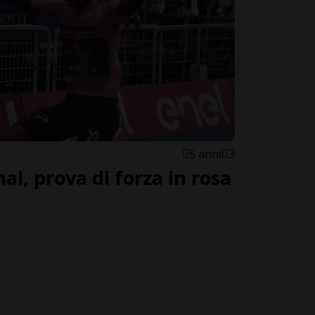
5 anni
3
l, prova di forza in rosa