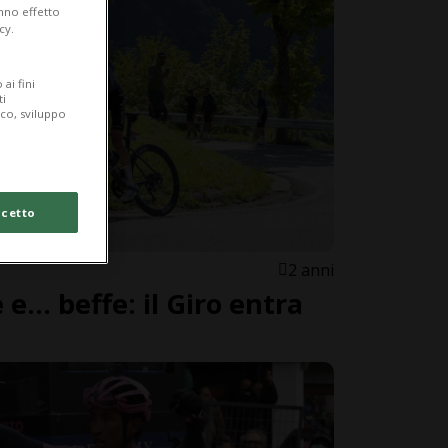
anno effetto
cy.
ai fini
ti
ico, sviluppo
cetto
2 anni
e... beffe: il Giro entra