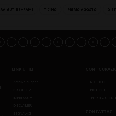
ARA GUT-BEHRAMI
TICINO
PRIMO AGOSTO
DIST
LINK UTILI
CONFIGURAZI
Archivio ePaper
NOTIFICHE
i
PUBBLICITÀ
PREFERITI
IMPRESSUM
PROFILO UTENT
DISCLAIMER
CONTATTACI
SEGNALACI