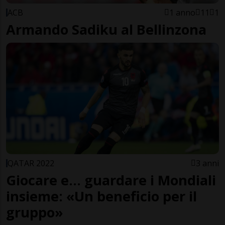
ACB
1 anno
11
1
Armando Sadiku al Bellinzona
QATAR 2022
3 anni
Giocare e... guardare i Mondiali
insieme: «Un beneficio per il
gruppo»