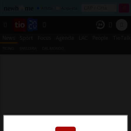
Affitta
Acquista
News
Sport
Focus
Agenda
LAC
People
TioTalk
TICINO
SVIZZERA
DAL MONDO