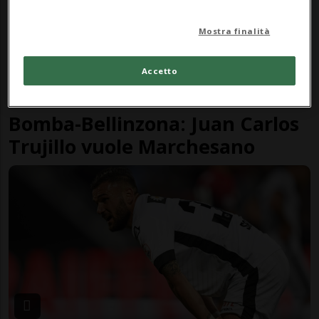
Mostra finalità
Accetto
CHALLENGE LEAGUE
1 anno
13
4
Bomba-Bellinzona: Juan Carlos
Trujillo vuole Marchesano