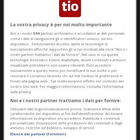
La vostra privacy è per noi molto importante
Noi e i nostri
594
partner archiviamo e accediamo ai dati personali,
come i dati di navigazione gli o identificatori univoci, sul tuo
dispositivo . Selezionando Accetto, abiliti le tecnologie di
tracciamento affinché supportino gli scopi mostrati alla voce "Noi e i
Notizie su Armando
nostri partner trattiamo i dati da fornire". Nel caso in cui queste
tecnologie dovessero essere disabilitate, alcuni contenuti e annunci
Sadiku
visualizzati potrebbero non essere rilevanti. Puoi accedere
nuovamente a questo menu per modificare le tue scelte o per
revocare il consenso facendo clic sul link Gestisci le preferenze in
fondo alla pagina web.. Tali scelte avranno effetto nel contesto del
nostro Sito web. Per maggiori informazioni, consulta l'Informativa
Segui le notizie e gli approfondimenti su
sulla privacy.
Armando Sadiku.
Noi e i nostri partner trattiamo i dati per fornire:
Utilizzare dati di geolocalizzazione precisi. Scansione attiva delle
caratteristiche del dispositivo ai fini dell’identificazione. Archiviare
informazioni su dispositivo e/o accedervi. Pubblicità e contenuti
personalizzati, misurazione delle prestazioni dei contenuti e degli
annunci, ricerche sul pubblico, sviluppo di servizi.
Elenco dei partner (fornitori)