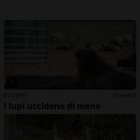
SVIZZERA
3 anni
5
I lupi uccidono di meno