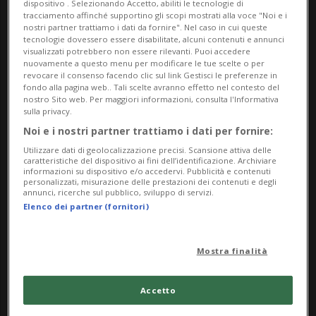
dispositivo . Selezionando Accetto, abiliti le tecnologie di
tracciamento affinché supportino gli scopi mostrati alla voce "Noi e i
nostri partner trattiamo i dati da fornire". Nel caso in cui queste
tecnologie dovessero essere disabilitate, alcuni contenuti e annunci
visualizzati potrebbero non essere rilevanti. Puoi accedere
nuovamente a questo menu per modificare le tue scelte o per
revocare il consenso facendo clic sul link Gestisci le preferenze in
fondo alla pagina web.. Tali scelte avranno effetto nel contesto del
SVIZZERA
2 gior
1
9
nostro Sito web. Per maggiori informazioni, consulta l'Informativa
sulla privacy.
Nei Grigioni diminuiscono gli
Noi e i nostri partner trattiamo i dati per fornire:
attacchi del lupo a greggi e
Utilizzare dati di geolocalizzazione precisi. Scansione attiva delle
bestiame
caratteristiche del dispositivo ai fini dell’identificazione. Archiviare
informazioni su dispositivo e/o accedervi. Pubblicità e contenuti
personalizzati, misurazione delle prestazioni dei contenuti e degli
annunci, ricerche sul pubblico, sviluppo di servizi.
Elenco dei partner (fornitori)
Mostra finalità
Accetto