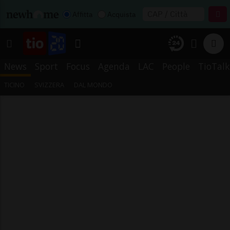
Affitta
Acquista
News
Sport
Focus
Agenda
LAC
People
TioTalk
TICINO
SVIZZERA
DAL MONDO