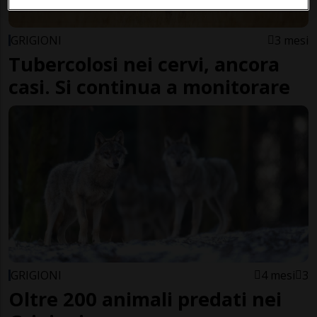
GRIGIONI
3 mesi
Tubercolosi nei cervi, ancora
casi. Si continua a monitorare
GRIGIONI
4 mesi
3
Oltre 200 animali predati nei