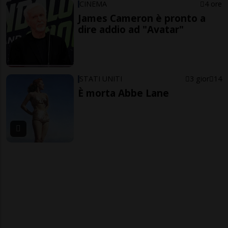
CINEMA
4 ore
James Cameron è pronto a
dire addio ad "Avatar"
STATI UNITI
3 gior
14
È morta Abbe Lane