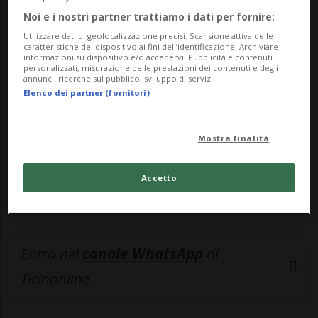
Noi e i nostri partner trattiamo i dati per fornire:
🔐 Sblocca il nostro archivio
Utilizzare dati di geolocalizzazione precisi. Scansione attiva delle
caratteristiche del dispositivo ai fini dell’identificazione. Archiviare
esclusivo!
informazioni su dispositivo e/o accedervi. Pubblicità e contenuti
personalizzati, misurazione delle prestazioni dei contenuti e degli
annunci, ricerche sul pubblico, sviluppo di servizi.
Sottoscrivi un abbonamento
Archivio
per
Elenco dei partner (fornitori)
leggere questo articolo, oppure scegli
MyTioAbo
per accedere all'archivio e
Mostra finalità
navigare su sito e app senza pubblicità.
Accetto
ACCEDI
Entra nel
canale WhatsApp
di
Ticinonline.