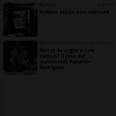
IRLANDA
6 gior
6
Dublino saluta Glen Hansard
MATRIMONIO A MADEIRA?
1 sett
1
12
Nozze da sogno o solo
rumors? Il caso del
matrimonio Ronaldo-
Rodríguez