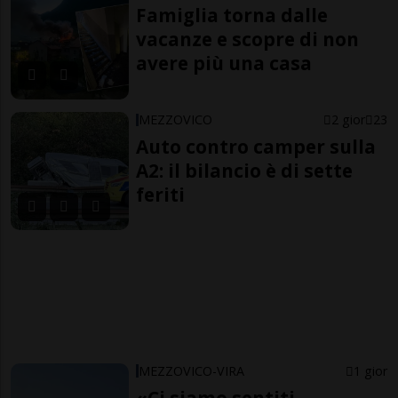
Famiglia torna dalle
vacanze e scopre di non
avere più una casa
MEZZOVICO
2 gior
23
Auto contro camper sulla
A2: il bilancio è di sette
feriti
MEZZOVICO-VIRA
1 gior
«Ci siamo sentiti