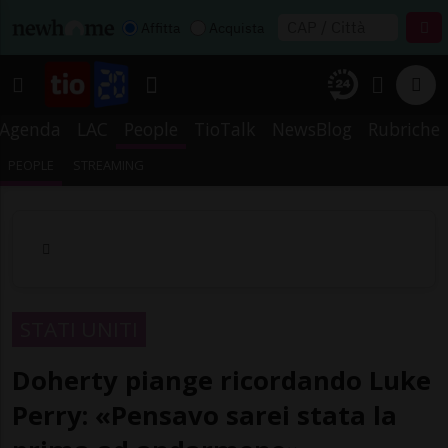
Affitta
Acquista
Agenda
LAC
People
TioTalk
NewsBlog
Rubriche
PEOPLE
STREAMING
STATI UNITI
Doherty piange ricordando Luke
Perry: «Pensavo sarei stata la