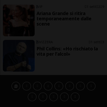
VIP
1 sett
2
9
Ariana Grande si ritira
temporaneamente dalle
scene
SVIZZERA
1 sett
3
Phil Collins: «Ho rischiato la
vita per l’alcol»