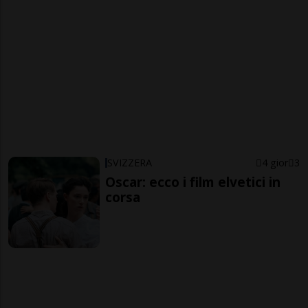
SVIZZERA
4 gior
3
Oscar: ecco i film elvetici in
corsa