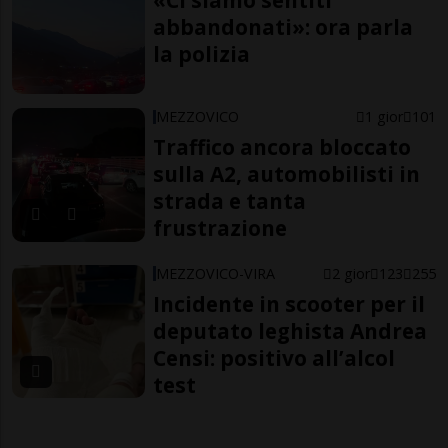
abbandonati»: ora parla
la polizia
MEZZOVICO
1 gior
101
Traffico ancora bloccato
sulla A2, automobilisti in
strada e tanta
frustrazione
MEZZOVICO-VIRA
2 gior
123
255
Incidente in scooter per il
deputato leghista Andrea
Censi: positivo all’alcol
test