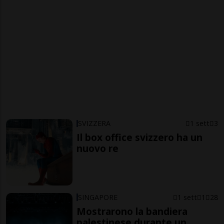
SVIZZERA
1 sett
3
Il box office svizzero ha un
nuovo re
SINGAPORE
1 sett
1
28
Mostrarono la bandiera
palestinese durante un