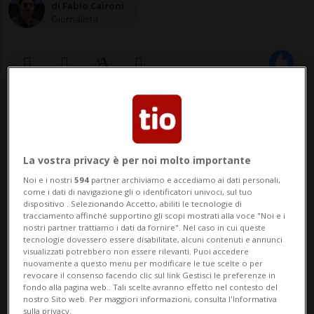
di Fabio Caironi
Giornalista
04 feb 2024 - 14:00
ORLANDO - Shannen Doherty non è
La vostra privacy è per noi molto importante
riuscita a trattenere le lacrime ricordando
Noi e i nostri
594
partner archiviamo e accediamo ai dati personali,
come i dati di navigazione gli o identificatori univoci, sul tuo
Luke Perry nel corso di un incontro
dispositivo . Selezionando Accetto, abiliti le tecnologie di
tracciamento affinché supportino gli scopi mostrati alla voce "Noi e i
incentrato sulla serie tv "Beverly Hills,
nostri partner trattiamo i dati da fornire". Nel caso in cui queste
tecnologie dovessero essere disabilitate, alcuni contenuti e annunci
90210" al MegaCon di Orlando, in Florida.
visualizzati potrebbero non essere rilevanti. Puoi accedere
nuovamente a questo menu per modificare le tue scelte o per
L'attrice era sul palco insieme a Jason
revocare il consenso facendo clic sul link Gestisci le preferenze in
fondo alla pagina web.. Tali scelte avranno effetto nel contesto del
Priestley, sp...
nostro Sito web. Per maggiori informazioni, consulta l'Informativa
sulla privacy.