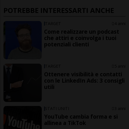
POTREBBE INTERESSARTI ANCHE
TARGET
4 anni
Come realizzare un podcast
che attiri e coinvolga i tuoi
potenziali clienti
TARGET
5 anni
Ottenere visibilità e contatti
con le LinkedIn Ads: 3 consigli
utili
STATI UNITI
3 anni
YouTube cambia forma e si
allinea a TikTok