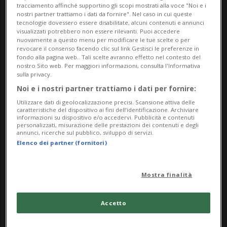
Quante volte vi è capitato di essere in
tracciamento affinché supportino gli scopi mostrati alla voce "Noi e i
nostri partner trattiamo i dati da fornire". Nel caso in cui queste
procinto di visualizzare un video su
tecnologie dovessero essere disabilitate, alcuni contenuti e annunci
visualizzati potrebbero non essere rilevanti. Puoi accedere
YouTube
e di restare improvvisamente
nuovamente a questo menu per modificare le tue scelte o per
revocare il consenso facendo clic sul link Gestisci le preferenze in
folgorati da una
brevissima, ma
fondo alla pagina web.. Tali scelte avranno effetto nel contesto del
nostro Sito web. Per maggiori informazioni, consulta l'Informativa
sulla privacy.
accattivante, inserzione pubblicitaria?
Noi e i nostri partner trattiamo i dati per fornire:
A noi tante. E no, non rappresentiamo
Utilizzare dati di geolocalizzazione precisi. Scansione attiva delle
caratteristiche del dispositivo ai fini dell’identificazione. Archiviare
un’eccezione, né siamo vittime di uno
informazioni su dispositivo e/o accedervi. Pubblicità e contenuti
personalizzati, misurazione delle prestazioni dei contenuti e degli
strano sortilegio. Si tratta,
annunci, ricerche sul pubblico, sviluppo di servizi.
Elenco dei partner (fornitori)
semplicemente, dell'effetto delle
cosiddette
bumper ads: micro-spot
Mostra finalità
pubblicitari non "skippabili"
, quindi non
ignorabili, eventualmente, dall'utente che
Accetto
intenda procedere con la visione del video