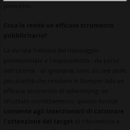
prescelto.
Cosa le rende un efficace strumento
pubblicitario?
La durata limitata del messaggio
promozionale e l'impossibilità - da parte
dell'utente - di ignorarlo, sono alcune delle
peculiarità che rendono le Bumper Ads un
efficace strumento di advertising: se
sfruttato correttamente, questo format
consente agli inserzionisti di catturare
l'attenzione del target
di riferimento e