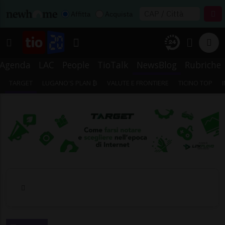
Affitta
Acquista
Agenda
LAC
People
TioTalk
NewsBlog
Rubriche
TARGET
LUGANO'S PLAN ₿
VALUTE E FRONTIERE
TICINO TOP