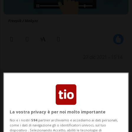
Freepik / Makyzz
27 dic 2021 - 15:14
NEWSBLOG
Rubriche argomentali a pagamento curate da
aziende e inserzionisti esterni
La vostra privacy è per noi molto importante
Che cosa sono le Bumper Ads?
Noi e i nostri
594
partner archiviamo e accediamo ai dati personali,
come i dati di navigazione gli o identificatori univoci, sul tuo
dispositivo . Selezionando Accetto, abiliti le tecnologie di