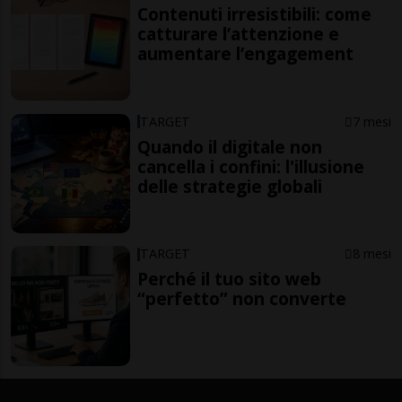
Contenuti irresistibili: come
catturare l’attenzione e
aumentare l’engagement
TARGET
7 mesi
Quando il digitale non
cancella i confini: l'illusione
delle strategie globali
TARGET
8 mesi
Perché il tuo sito web
“perfetto” non converte