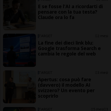
E se fosse l'AI a ricordarti di
pensare con la tua testa?
Claude ora lo fa
TARGET
2 mesi
La fine dei dieci link blu:
Google trasforma Search e
cambia le regole del web
TARGET
3 mesi
Apertus: cosa può fare
(davvero) il modello AI
svizzero? Un evento per
scoprirlo
TARGET
5 mesi
3