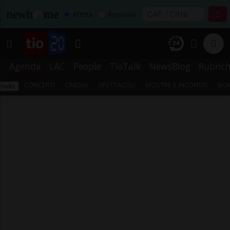
Affitta
Acquista
s
Agenda
LAC
People
TioTalk
NewsBlog
Rubric
CONCERTI
CINEMA
SPETTACOLI
MOSTRE E INCONTRI
BIG