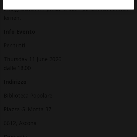
erfolgreichen Im-presario auch persönlich kennen
lernen.
Info Evento
Per tutti
Thursday 11 June 2026
dalle 18.00
Indirizzo
Biblioteca Popolare
Piazza G. Motta 37
6612, Ascona
Contatti