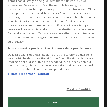
come i dati di navigazione gli o identificatori univoci, sul tuo
Basel. Zudem führt er die Konzertagentur Müller &
dispositivo . Selezionando Accetto, abiliti le tecnologie di
Pavlik artistic manage-ment und ist Gesellschafter
tracciamento affinché supportino gli scopi mostrati alla voce "Noi e i
nostri partner trattiamo i dati da fornire". Nel caso in cui queste
der swiss classic GmbH. Ab 2027 wird Christoph
tecnologie dovessero essere disabilitate, alcuni contenuti e annunci
visualizzati potrebbero non essere rilevanti. Puoi accedere
Müller zudem die künstlerischer Leitung des
nuovamente a questo menu per modificare le tue scelte o per
revocare il consenso facendo clic sul link Gestisci le preferenze in
Festivals Klosters Music übernehmen. Wir wollen
fondo alla pagina web.. Tali scelte avranno effetto nel contesto del
mit Christoph Müller über den klassischen
nostro Sito web. Per maggiori informazioni, consulta l'Informativa
sulla privacy.
Musikbetrieb sprechen, über die von ihm
Noi e i nostri partner trattiamo i dati per fornire:
eingeleitete Metamorphose der Settimane Musicali
Utilizzare dati di geolocalizzazione precisi. Scansione attiva delle
di Ascona zum Festival classikAs-cona. Wir
caratteristiche del dispositivo ai fini dell’identificazione. Archiviare
informazioni su dispositivo e/o accedervi. Pubblicità e contenuti
informieren uns also nicht nur aus erster Hand
personalizzati, misurazione delle prestazioni dei contenuti e degli
annunci, ricerche sul pubblico, sviluppo di servizi.
über das diesjährige Programm sondern auch über
Elenco dei partner (fornitori)
die komplizierten Bedingungen heutiger
Organisation solch hochklassiger Veranstaltungen.
Mostra finalità
Wir sprechen über ein alterndes Publikum und wie
Neues Interesse bei einem jungen Publikum
Accetto
entstehen kann. Nicht zuletzt möchten wir den so