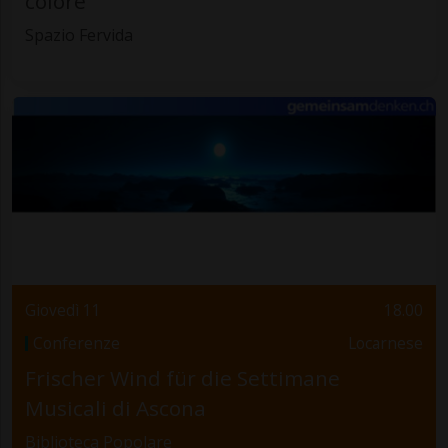
colore
Spazio Fervida
Giovedì 11
18.00
Conferenze
Locarnese
Frischer Wind für die Settimane
Musicali di Ascona
Biblioteca Popolare