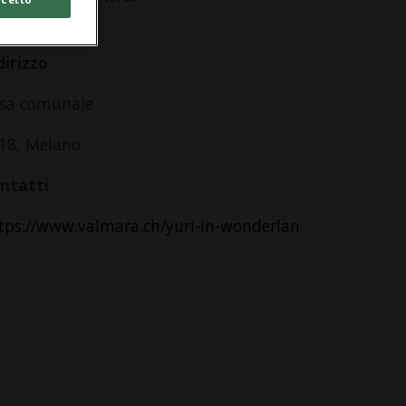
lle 08.00
dirizzo
sa comunale
18, Melano
ntatti
tps://www.valmara.ch/yuri-in-wonderlan