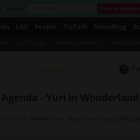
Acquista
nda
LAC
People
TioTalk
NewsBlog
R
EMA
SPETTACOLI
MOSTRE E INCONTRI
BIGLIETTERI
Segnalaci
Agenda - Yuri in Wonderland
ento «Yuri in Wonderland»: data, orario e luogo nell'age