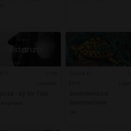
na
dì 11
11.00
Giovedì 11
1
Luganese
Arte
Luga
anza - by Sir Taki
Sentimento e
osservazione
 Artphilein
Lac