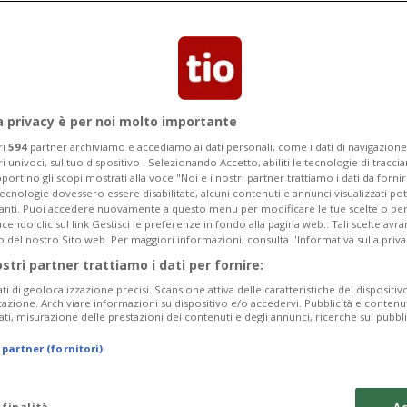
Categoria
Data Fine
a privacy è per noi molto importante
ri
594
partner archiviamo e accediamo ai dati personali, come i dati di navigazione 
ri univoci, sul tuo dispositivo . Selezionando Accetto, abiliti le tecnologie di tracc
Tuesday 11
Wednesday 12
Thursday 13
portino gli scopi mostrati alla voce "Noi e i nostri partner trattiamo i dati da fornir
tecnologie dovessero essere disabilitate, alcuni contenuti e annunci visualizzati 
vanti. Puoi accedere nuovamente a questo menu per modificare le tue scelte o per
endo clic sul link Gestisci le preferenze in fondo alla pagina web.. Tali scelte avr
o del nostro Sito web. Per maggiori informazioni, consulta l'Informativa sulla priva
ostri partner trattiamo i dati per fornire:
In
ati di geolocalizzazione precisi. Scansione attiva delle caratteristiche del dispositivo 
icazione. Archiviare informazioni su dispositivo e/o accedervi. Pubblicità e contenu
Pe
ati, misurazione delle prestazioni dei contenuti e degli annunci, ricerche sul pubbl
da
 partner (fornitori)
a 
da
 finalità
Ac