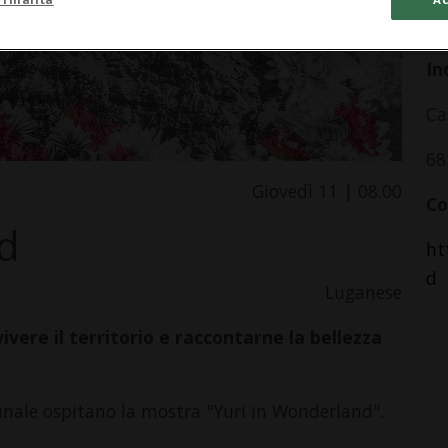
da
In
Ca
68
Giovedì 11 | 08.00
Co
d
ht
d
Luganese
ivere il territorio e raccontarne la bellezza
unale ospitano la mostra "Yuri in Wonderland".