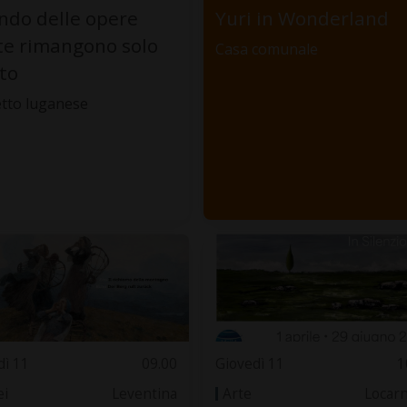
do delle opere
Yuri in Wonderland
te rimangono solo
Casa comunale
oto
tto luganese
dì 11
09.00
Giovedì 11
1
i
Leventina
Arte
Locar