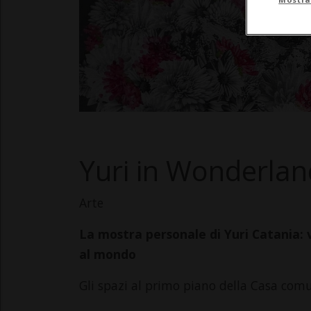
Yuri in Wonderlan
Arte
La mostra personale di Yuri Catania: v
al mondo
Gli spazi al primo piano della Casa com