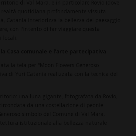
rritorio di Val Mara, e in particolare Rovio (dove
una realtà quotidiana profondamente vissuta.
tà, Catania interiorizza la bellezza del paesaggio
ere, con l'intento di far viaggiare questa
 locali.
lla Casa comunale e l’arte partecipativa
tata la tela per "Moon Flowers Generoso
iva di Yuri Catania realizzata con la tecnica del
itorio: una luna gigante, fotografata da Rovio,
circondata da una costellazione di peonie
el Generoso simbolo del Comune di Val Mara,
ettura istituzionale alla bellezza naturale