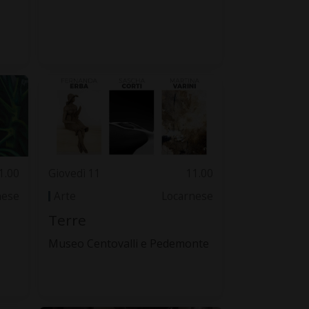
1.00
Giovedì 11
11.00
nese
Arte
Locarnese
Terre
Museo Centovalli e Pedemonte