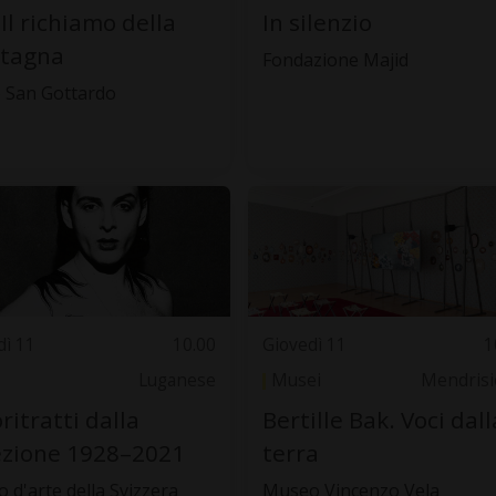
 Il richiamo della
In silenzio
tagna
Fondazione Majid
 San Gottardo
dì 11
10.00
Giovedì 11
1
Luganese
Musei
Mendrisi
ritratti dalla
Bertille Bak. Voci dall
ezione 1928–2021
terra
 d'arte della Svizzera
Museo Vincenzo Vela