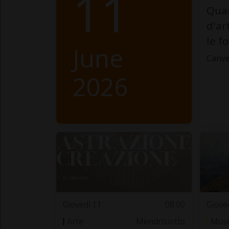
11
Quan
d'ar
le f
June
Canve
2026
Giovedì 11
08.00
Giove
Arte
Mendrisiotto
Muse