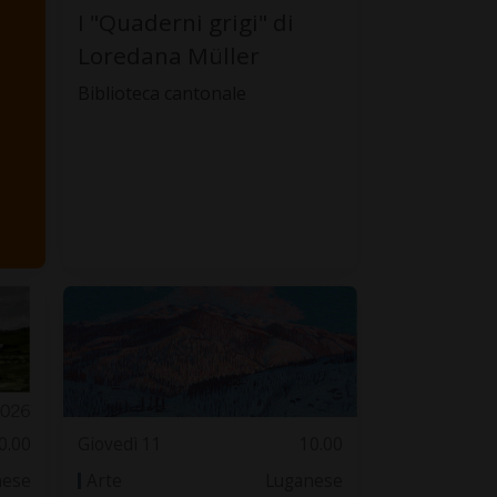
I "Quaderni grigi" di
Loredana Müller
Biblioteca cantonale
0.00
Giovedì 11
10.00
nese
Arte
Luganese