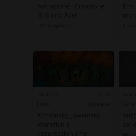
Astrazione - Creazione
Eco.
di Gloria Pasi
mon
Uffici Capifid Sa
Passo
Giovedì 11
10.00
Giove
Arte
Luganese
Arte
Kandinsky, Jawlensky,
Auto
Werefkin e
coll
l'espressionismo
Museo