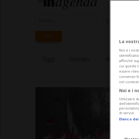
Data Inizio
CERCA
La vostr
Noi e i nost
identificato
Oggi
Domani
Monday 10
affinché sup
cui queste 
essere rile
consenso fac
nel contest
Noi e i n
Utilizzare d
dell’identif
personalizz
di servizi.
Elenco dei
Mostra