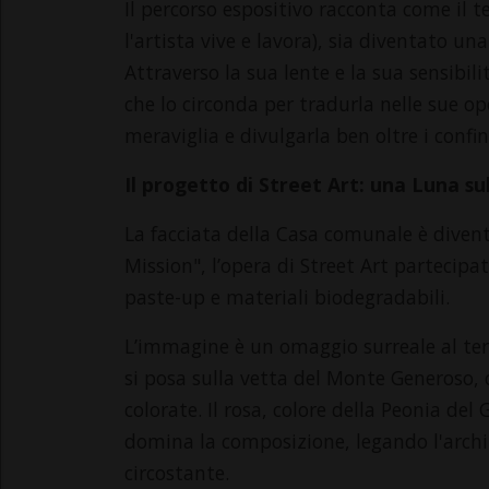
Il percorso espositivo racconta come il te
l'artista vive e lavora), sia diventato 
Attraverso la sua lente e la sua sensibili
che lo circonda per tradurla nelle sue op
meraviglia e divulgarla ben oltre i confini
Il progetto di Street Art: una Luna su
La facciata della Casa comunale è diven
Mission", l’opera di Street Art partecipat
paste-up e materiali biodegradabili.
L’immagine è un omaggio surreale al terr
si posa sulla vetta del Monte Generoso, 
colorate. Il rosa, colore della Peonia d
domina la composizione, legando l'archit
circostante.