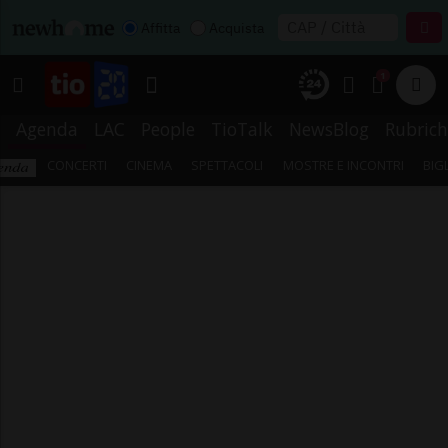
Affitta
Acquista
1
Agenda
LAC
People
TioTalk
NewsBlog
Rubrich
CONCERTI
CINEMA
SPETTACOLI
MOSTRE E INCONTRI
BIG