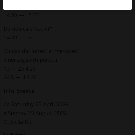
10.00 — 12.00
14.00 — 17.00
Domenica e festivi*
14.00 — 16.00
Chiuso dal lunedì al mercoledì
e nei seguenti periodi:
13 — 25.4.26
24.8 — 4.9.26
Info Evento
da Saturday 25 April 2026
a Sunday 23 August 2026
Gi,Ve,Sa,Do