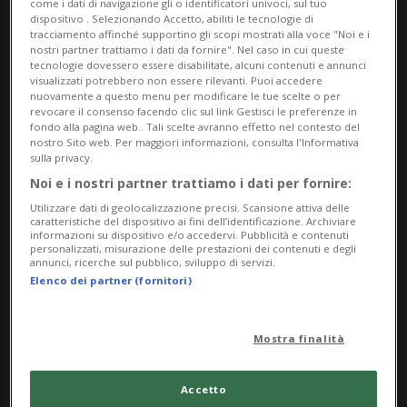
come i dati di navigazione gli o identificatori univoci, sul tuo
dispositivo . Selezionando Accetto, abiliti le tecnologie di
loro intramontabile entusiasmo per il Bel Paese.
tracciamento affinché supportino gli scopi mostrati alla voce "Noi e i
nostri partner trattiamo i dati da fornire". Nel caso in cui queste
Circa 40 opere provenienti da una collezione
tecnologie dovessero essere disabilitate, alcuni contenuti e annunci
visualizzati potrebbero non essere rilevanti. Puoi accedere
privata tedesca, esposte per la prima volta
nuovamente a questo menu per modificare le tue scelte o per
revocare il consenso facendo clic sul link Gestisci le preferenze in
pubblicamente, documentano la molteplicità di
fondo alla pagina web.. Tali scelte avranno effetto nel contesto del
stili e temi di questa generazione di artisti. Esse
nostro Sito web. Per maggiori informazioni, consulta l'Informativa
sulla privacy.
raccontano di un’epoca ricca di cambiamenti, in
Noi e i nostri partner trattiamo i dati per fornire:
cui le tradizioni accademiche incontrarono nuove
Utilizzare dati di geolocalizzazione precisi. Scansione attiva delle
modalità espressive, e restituiscono ancora oggi la
caratteristiche del dispositivo ai fini dell’identificazione. Archiviare
informazioni su dispositivo e/o accedervi. Pubblicità e contenuti
ricerca di una bellezza senza tempo.
personalizzati, misurazione delle prestazioni dei contenuti e degli
annunci, ricerche sul pubblico, sviluppo di servizi.
Elenco dei partner (fornitori)
Vernissage il 25.04.2026
Aperto dal 5 marzo
Mostra finalità
al 20 dicembre 2026
Accetto
Giovedì — Sabato