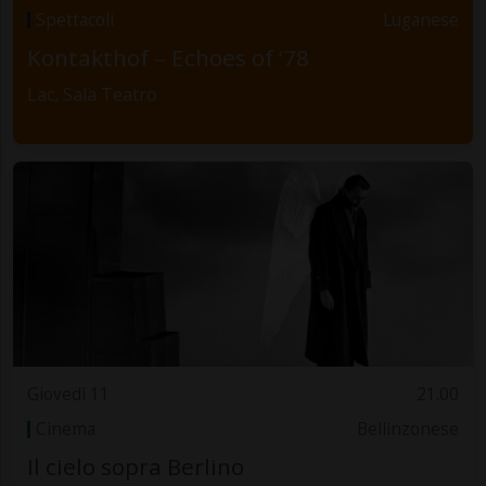
Spettacoli
Luganese
Kontakthof – Echoes of ‘78
Lac, Sala Teatro
Giovedì 11
21.00
Cinema
Bellinzonese
Il cielo sopra Berlino