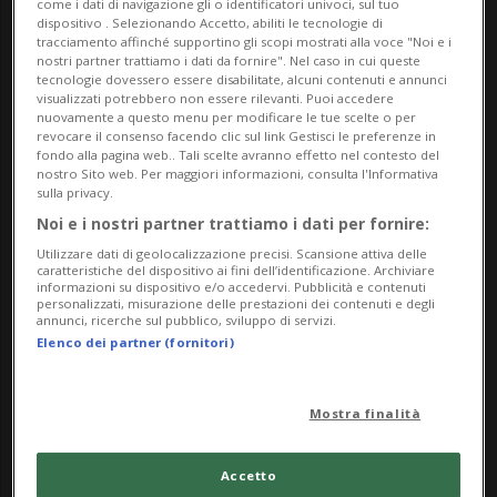
come i dati di navigazione gli o identificatori univoci, sul tuo
dispositivo . Selezionando Accetto, abiliti le tecnologie di
intreccia le proiezioni di filmati d’archivio
tracciamento affinché supportino gli scopi mostrati alla voce "Noi e i
restaurati – con le loro esibizioni da giovani – alla
nostri partner trattiamo i dati da fornire". Nel caso in cui queste
tecnologie dovessero essere disabilitate, alcuni contenuti e annunci
presenza fisica degli interpreti di oggi. Un dialogo
visualizzati potrebbero non essere rilevanti. Puoi accedere
nuovamente a questo menu per modificare le tue scelte o per
commovente tra passato e presente, che celebra
revocare il consenso facendo clic sul link Gestisci le preferenze in
chi è ancora in scena e rende omaggio a chi non c’è
fondo alla pagina web.. Tali scelte avranno effetto nel contesto del
nostro Sito web. Per maggiori informazioni, consulta l'Informativa
più.
sulla privacy.
Noi e i nostri partner trattiamo i dati per fornire:
Info Evento
Utilizzare dati di geolocalizzazione precisi. Scansione attiva delle
caratteristiche del dispositivo ai fini dell’identificazione. Archiviare
Thursday 11 June 2026
informazioni su dispositivo e/o accedervi. Pubblicità e contenuti
personalizzati, misurazione delle prestazioni dei contenuti e degli
dalle 21.00
annunci, ricerche sul pubblico, sviluppo di servizi.
Elenco dei partner (fornitori)
Indirizzo
Mostra finalità
Lac, Sala Teatro
Piazza Bernardino Luini 6
Accetto