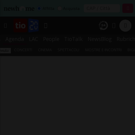
Affitta
Acquista
s
Agenda
LAC
People
TioTalk
NewsBlog
Rubric
CONCERTI
CINEMA
SPETTACOLI
MOSTRE E INCONTRI
BIG