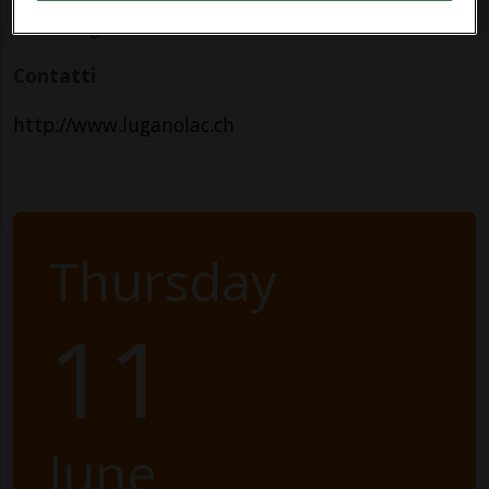
6900, Lugano
Contatti
http://www.luganolac.ch
Thursday
11
June