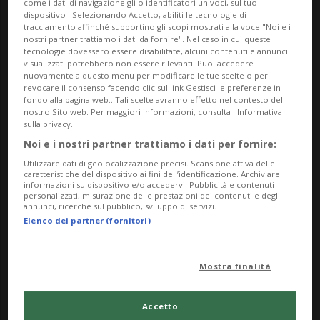
come i dati di navigazione gli o identificatori univoci, sul tuo
dall’artista negli ultimi anni attraverso diversi
dispositivo . Selezionando Accetto, abiliti le tecnologie di
tracciamento affinché supportino gli scopi mostrati alla voce "Noi e i
soggiorni all’estero. In esposizione sono proposti
nostri partner trattiamo i dati da fornire". Nel caso in cui queste
tecnologie dovessero essere disabilitate, alcuni contenuti e annunci
altri percorsi di questa “esplorazione geologica”,
visualizzati potrebbero non essere rilevanti. Puoi accedere
insieme a una serie di libri d’artista ispirati a
nuovamente a questo menu per modificare le tue scelte o per
revocare il consenso facendo clic sul link Gestisci le preferenze in
prose, poesie e annotazioni di scrittori svizzeri.
fondo alla pagina web.. Tali scelte avranno effetto nel contesto del
nostro Sito web. Per maggiori informazioni, consulta l'Informativa
sulla privacy.
mercoledì 14.00‒18.00
Noi e i nostri partner trattiamo i dati per fornire:
giovedì, venerdì 9.00‒18.00
Utilizzare dati di geolocalizzazione precisi. Scansione attiva delle
sabato 9.00‒12.00
caratteristiche del dispositivo ai fini dell’identificazione. Archiviare
informazioni su dispositivo e/o accedervi. Pubblicità e contenuti
personalizzati, misurazione delle prestazioni dei contenuti e degli
Info Evento
annunci, ricerche sul pubblico, sviluppo di servizi.
Elenco dei partner (fornitori)
Per tutti
da Saturday 9 May 2026
Mostra finalità
a Saturday 27 June 2026
Me,Gi,Ve,Sa
Accetto