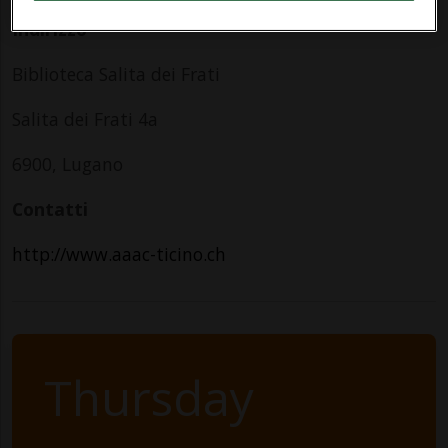
Indirizzo
Biblioteca Salita dei Frati
Salita dei Frati 4a
6900, Lugano
Contatti
http://www.aaac-ticino.ch
Thursday