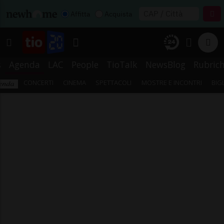
Affitta
Acquista
s
Agenda
LAC
People
TioTalk
NewsBlog
Rubric
CONCERTI
CINEMA
SPETTACOLI
MOSTRE E INCONTRI
BIG