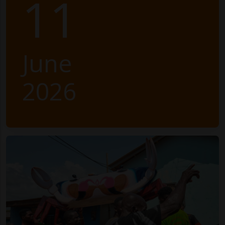
11
June
2026