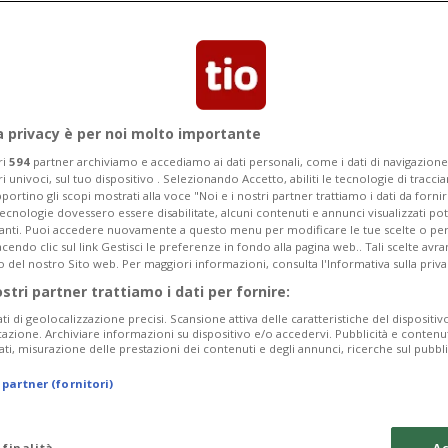
Categoria
Data Fine
a privacy è per noi molto importante
ri
594
partner archiviamo e accediamo ai dati personali, come i dati di navigazione 
ri univoci, sul tuo dispositivo . Selezionando Accetto, abiliti le tecnologie di tracc
portino gli scopi mostrati alla voce "Noi e i nostri partner trattiamo i dati da fornir
tecnologie dovessero essere disabilitate, alcuni contenuti e annunci visualizzati 
Monday 10
Tuesday 11
Wednesday 12
vanti. Puoi accedere nuovamente a questo menu per modificare le tue scelte o per
endo clic sul link Gestisci le preferenze in fondo alla pagina web.. Tali scelte avr
o del nostro Sito web. Per maggiori informazioni, consulta l'Informativa sulla priva
ostri partner trattiamo i dati per fornire:
ati di geolocalizzazione precisi. Scansione attiva delle caratteristiche del dispositivo 
In
icazione. Archiviare informazioni su dispositivo e/o accedervi. Pubblicità e contenu
ati, misurazione delle prestazioni dei contenuti e degli annunci, ricerche sul pubbl
Pe
 partner (fornitori)
da
a 
 finalità
Ac