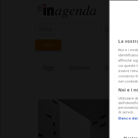
Data Inizio
La vostr
CERCA
Noi e i nost
identificato
affinché sup
cui queste 
Oggi
Domani
Sunday 09
essere rile
consenso fac
nel contest
Noi e i n
Utilizzare d
dell’identif
personalizz
di servizi.
Elenco dei
Mostra