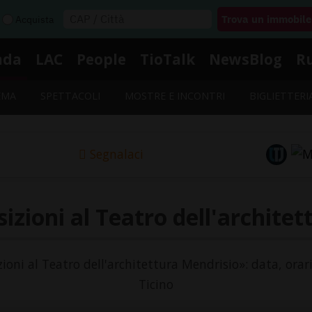
Acquista
nda
LAC
People
TioTalk
NewsBlog
R
EMA
SPETTACOLI
MOSTRE E INCONTRI
BIGLIETTERI
Segnalaci
izioni al Teatro dell'archite
zioni al Teatro dell'architettura Mendrisio»: data, orar
Ticino