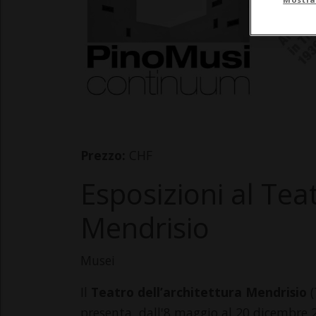
Prezzo:
CHF
Esposizioni al Teat
Mendrisio
Musei
Il
Teatro dell’architettura Mendrisio
(
presenta, dall'8 maggio al 20 dicembre 