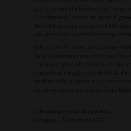
dell’architettura, il senso dell’abitare, l
costruito, fino alle tensioni tra i concet
Completano la mostra tre opere di grand
Notre-Dame e una selezione di libri d’ar
alla pratica del bookmaking come mezzo
Nell'atrium del TAM, l'installazione
“Slei
Forte in collaborazione con Simon Fikstve
scultura Sleipnir all’interno di un labiri
studentesse e dagli studenti dell'Atelier
trasformando lo spazio in un percorso si
tra uomo, spazio e processo progettuale
Calendario e orari di apertura
8 maggio – 20 dicembre 2026