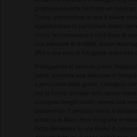
progressivamente costruito un catalogo
Ticino, mettendone in luce il valore cos
approfondisce in particolare dodici oper
critici, testimonianze e contributi di st
una selezione di modelli, alcuni reportag
(RSI) e una serie di fotografie realizzat
Proseguendo al secondo piano, l’esposiz
Jakob, presenta una selezione di fotogr
e percezione dello spazio. Concepita com
con la forma circolare dello spazio espos
accolgono lunghi scrolls, ovvero una seq
panoramica. Il percorso invita il visitato
artistica di Musi, dove fotografia e rifle
l’atto del vedere in una forma di conosce