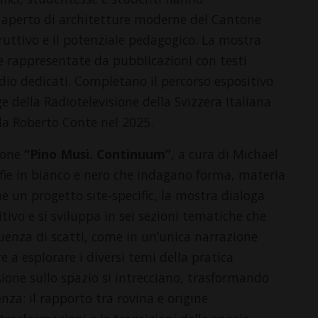
 aperto di architetture moderne del Cantone
truttivo e il potenziale pedagogico. La mostra
e rappresentate da pubblicazioni con testi
udio dedicati. Completano il percorso espositivo
e della Radiotelevisione della Svizzera Italiana
a da Roberto Conte nel 2025.
ione
“Pino Musi. Continuum”
, a cura di Michael
afie in bianco e nero che indagano forma, materia
e un progetto site-specific, la mostra dialoga
itivo e si sviluppa in sei sezioni tematiche che
uenza di scatti, come in un’unica narrazione
re a esplorare i diversi temi della pratica
ssione sullo spazio si intrecciano, trasformando
nza: il rapporto tra rovina e origine