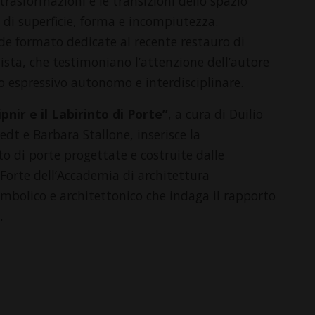
e trasformazioni e le transizioni dello spazio
ti di superficie, forma e incompiutezza.
e formato dedicate al recente restauro di
tista, che testimoniano l’attenzione dell’autore
 espressivo autonomo e interdisciplinare.
pnir e il Labirinto di Porte”
, a cura di Duilio
dt e Barbara Stallone, inserisce la
nto di porte progettate e costruite dalle
 Forte dell’Accademia di architettura
mbolico e architettonico che indaga il rapporto
.