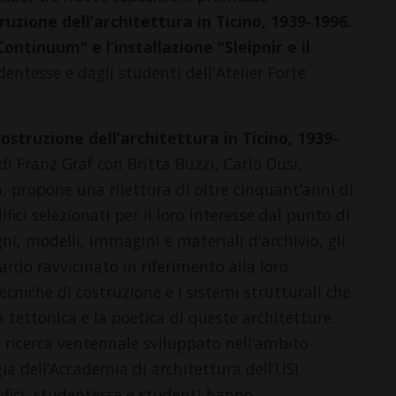
ruzione dell’architettura in Ticino, 1939-1996.
ontinuum" e l’installazione "Sleipnir e il
dentesse e dagli studenti dell'Atelier Forte
ostruzione dell’architettura in Ticino, 1939–
 di Franz Graf con Britta Buzzi, Carlo Dusi,
 propone una rilettura di oltre cinquant’anni di
fici selezionati per il loro interesse dal punto di
i, modelli, immagini e materiali d'archivio, gli
ardo ravvicinato in riferimento alla loro
tecniche di costruzione e i sistemi strutturali che
tettonica e la poetica di queste architetture.
i ricerca ventennale sviluppato nell’ambito
a dell’Accademia di architettura dell’USI.
edifici, studentesse e studenti hanno