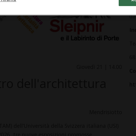
Gi
da
In
Te
68
Giovedì 21 | 14.00
Co
ro dell'architettura
ht
Mendrisiotto
TAM) dell’Università della Svizzera italiana (USI)
2026, tre nuove esposizioni promosse