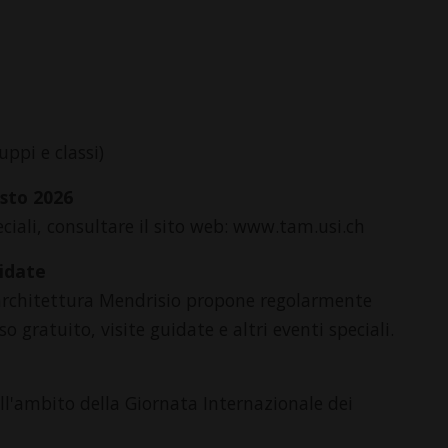
ppi e classi)
osto 2026
eciali, consultare il sito web: www.tam.usi.ch
uidate
l’architettura Mendrisio propone regolarmente
o gratuito, visite guidate e altri eventi speciali.
l'ambito della Giornata Internazionale dei