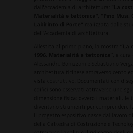
dall'Accademia di architettura:
"La cost
Materialità e tettonica", "Pino Musi. C
Labirinto di Porte"
realizzata dalle stu
dell'Accademia di architettura.
Allestita al primo piano, la mostra
“La c
1996. Materialità e tettonica”
, a cura
Alessandro Bonizzoni e Sebastiano Verga,
architettura ticinese attraverso cento edi
vista costruttivo. Documentati con disegn
edifici sono osservati attraverso uno sgu
dimensione fisica: ovvero i materiali, le 
diventano strumenti per comprendere la 
Il progetto espositivo nasce dal lavoro d
della Cattedra di Costruzione e Tecnologi
Attraverso l’analisi e il ridisegno degli 