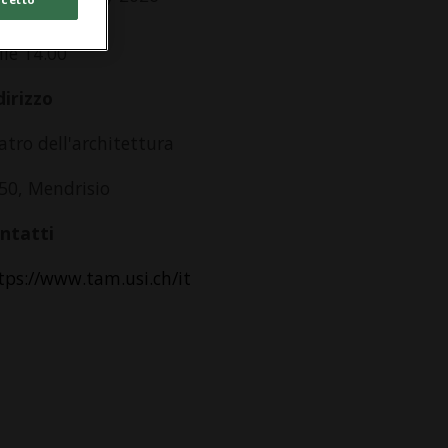
,Ve,Sa,Do
lle 14.00
dirizzo
atro dell'architettura
50, Mendrisio
ntatti
tps://www.tam.usi.ch/it