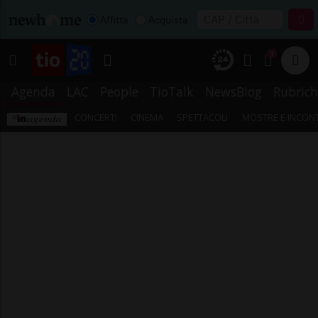
Affitta
Acquista
1
Agenda
LAC
People
TioTalk
NewsBlog
Rubrich
CONCERTI
CINEMA
SPETTACOLI
MOSTRE E INCONT