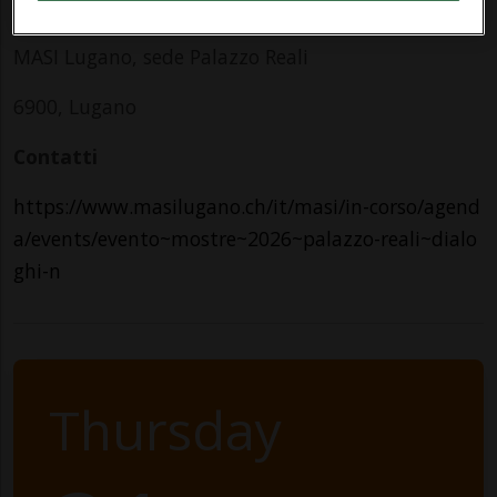
Indirizzo
MASI Lugano, sede Palazzo Reali
6900, Lugano
Contatti
https://www.masilugano.ch/it/masi/in-corso/agend
a/events/evento~mostre~2026~palazzo-reali~dialo
ghi-n
Thursday