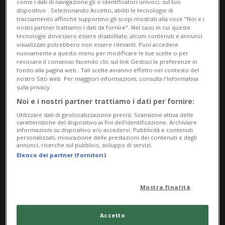
come i dati di navigazione gli o identificatori univoci, sul tuo
dispositivo . Selezionando Accetto, abiliti le tecnologie di
Boccioni, accostati alle fotografie Bernd e Hilla
tracciamento affinché supportino gli scopi mostrati alla voce "Noi e i
Becher.
nostri partner trattiamo i dati da fornire". Nel caso in cui queste
tecnologie dovessero essere disabilitate, alcuni contenuti e annunci
visualizzati potrebbero non essere rilevanti. Puoi accedere
Ma / Me / Ve: 11.00 – 18.00
nuovamente a questo menu per modificare le tue scelte o per
revocare il consenso facendo clic sul link Gestisci le preferenze in
Gio: 11.00 – 20.00
fondo alla pagina web.. Tali scelte avranno effetto nel contesto del
Sa / Do / Festivi: 10.00 – 18.00
nostro Sito web. Per maggiori informazioni, consulta l'Informativa
sulla privacy.
Lu: chiu­so
Noi e i nostri partner trattiamo i dati per fornire:
Info Evento
Utilizzare dati di geolocalizzazione precisi. Scansione attiva delle
caratteristiche del dispositivo ai fini dell’identificazione. Archiviare
informazioni su dispositivo e/o accedervi. Pubblicità e contenuti
Per tutti
personalizzati, misurazione delle prestazioni dei contenuti e degli
annunci, ricerche sul pubblico, sviluppo di servizi.
Elenco dei partner (fornitori)
da Saturday 28 March 2026
a Sunday 20 September 2026
Mostra finalità
Ma,Me,Gi,Ve,Sa,Do
dalle 10.00
Accetto