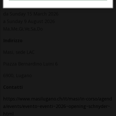
Info Evento
da Sunday 15 March 2026
a Sunday 9 August 2026
Ma,Me,Gi,Ve,Sa,Do
Indirizzo
Masi, sede LAC
Piazza Bernardino Luini 6
6900, Lugano
Contatti
https://www.masilugano.ch/it/masi/in-corso/agend
a/events/evento~eventi~2026~opening~schnyder~.
html