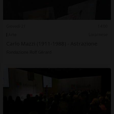
Giovedì 21
14.00
Arte
Locarnese
Carlo Mazzi (1911-1988) - Astrazione
Fondazione Rolf Gérard