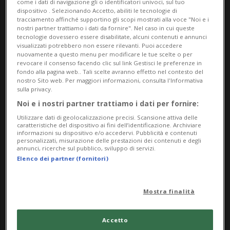
come i dati di navigazione gli o identificatori univoci, sul tuo
dipinti realizzati dall’artista negli ultimi due anni,
dispositivo . Selezionando Accetto, abiliti le tecnologie di
tracciamento affinché supportino gli scopi mostrati alla voce "Noi e i
tra cui piccoli paesaggi en plein air eseguiti in
nostri partner trattiamo i dati da fornire". Nel caso in cui queste
regioni montane della Svizzera. Accanto a queste
tecnologie dovessero essere disabilitate, alcuni contenuti e annunci
visualizzati potrebbero non essere rilevanti. Puoi accedere
opere recenti vengono presentate due creazioni
nuovamente a questo menu per modificare le tue scelte o per
revocare il consenso facendo clic sul link Gestisci le preferenze in
iconiche, la serie Billige Bilder (Quadri economici,
fondo alla pagina web.. Tali scelte avranno effetto nel contesto del
2000–2019) e il monumentale Stilleben (Natura
nostro Sito web. Per maggiori informazioni, consulta l'Informativa
sulla privacy.
morta, 1970).
Noi e i nostri partner trattiamo i dati per fornire:
Utilizzare dati di geolocalizzazione precisi. Scansione attiva delle
a cura di Tobia Bezzola e Ludovica Introini
caratteristiche del dispositivo ai fini dell’identificazione. Archiviare
informazioni su dispositivo e/o accedervi. Pubblicità e contenuti
personalizzati, misurazione delle prestazioni dei contenuti e degli
Ma/Me/Ve: 11:00 – 18:00
annunci, ricerche sul pubblico, sviluppo di servizi.
Gi: 11:00 – 20:00
Elenco dei partner (fornitori)
Sa/Do/Festivi: 10:00 – 18:00
Lu: chiuso
Mostra finalità
Ingresso gratuito, vi aspettiamo!
Accetto