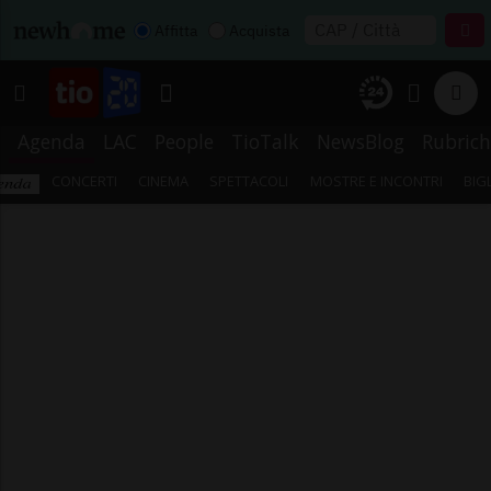
Affitta
Acquista
Agenda
LAC
People
TioTalk
NewsBlog
Rubrich
CONCERTI
CINEMA
SPETTACOLI
MOSTRE E INCONTRI
BIG