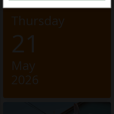
Thursday
21
May
2026