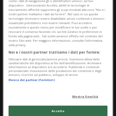
come i dati di navigazione gli o identificatori univoci, sul tuo
Ma,Me,Gi,Ve,Sa,Do
dispositivo . Selezionando Accetto, abiliti le tecnologie di
dalle 11.00
tracciamento affinché supportino gli scopi mostrati alla voce "Noi e i
nostri partner trattiamo i dati da fornire". Nel caso in cui queste
tecnologie dovessero essere disabilitate, alcuni contenuti e annunci
Indirizzo
visualizzati potrebbero non essere rilevanti. Puoi accedere
nuovamente a questo menu per modificare le tue scelte o per
revocare il consenso facendo clic sul link Gestisci le preferenze in
Museo Centovalli e Pedemonte
fondo alla pagina web.. Tali scelte avranno effetto nel contesto del
nostro Sito web. Per maggiori informazioni, consulta l'Informativa
Via Museo 8
sulla privacy.
Noi e i nostri partner trattiamo i dati per fornire:
6655, Intragna
Utilizzare dati di geolocalizzazione precisi. Scansione attiva delle
caratteristiche del dispositivo ai fini dell’identificazione. Archiviare
informazioni su dispositivo e/o accedervi. Pubblicità e contenuti
Contatti
personalizzati, misurazione delle prestazioni dei contenuti e degli
annunci, ricerche sul pubblico, sviluppo di servizi.
https://www.museocentovallipedemonte.ch/it
Elenco dei partner (fornitori)
Socials
Mostra finalità
Accetto