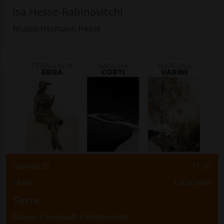
Isa Hesse-Rabinovitch!
Museo Hermann Hesse
Giovedì 21
11.00
Arte
Locarnese
Terre
Museo Centovalli e Pedemonte