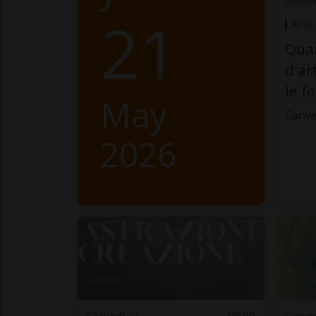
Giove
21
Arte
Quan
d'ar
le f
May
Canve
2026