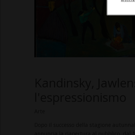
Kandinsky, Jawlen
l'espressionismo
Arte
Dopo il successo della stagione autunnal
annuncia la riapertura al pubblico, dal