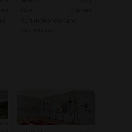
8.00
Giovedì 21
08.00
nese
Arte
Luganese
 di
Yuri in Wonderland
Casa comunale