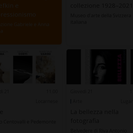
fkin e
collezione 1928–2021
pressionismo
Museo d'arte della Svizzera
italiana
zione Gabriele e Anna
ia
dì 21
11.00
Giovedì 21
1
Locarnese
Arte
Luga
e
La bellezza nella
fotografia
 Centovalli e Pedemonte
Belvedere di Riva Antonio