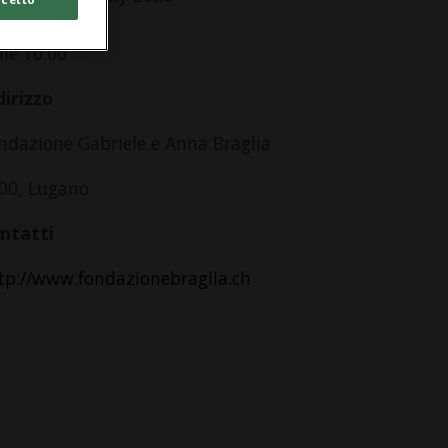
,Ve,Sa
lle 10.00
dirizzo
ndazione Gabriele e Anna Braglia
00, Lugano
ntatti
tp://www.fondazionebraglia.ch