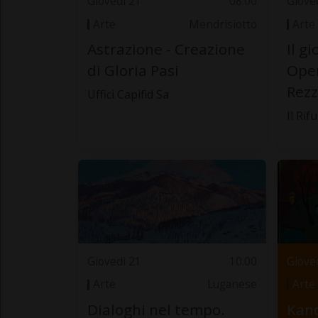
Giovedì 21
08.00
Giove
Arte
Mendrisiotto
Arte
Astrazione - Creazione
Il g
di Gloria Pasi
Oper
Rezz
Uffici Capifid Sa
Il Rif
Giovedì 21
10.00
Giove
Arte
Luganese
Arte
Dialoghi nel tempo.
Kand