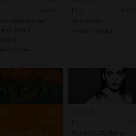
dì 21
09.00
Giovedì 21
1
Luganese
Arte
Locar
ioco delle forme -
In silenzio
e di Paola
Fondazione Majid
onico
ugio Letterario
dì 21
10.00
Giovedì 21
1
Luganese
Arte
Luga
insky, Jawlensky,
Autoritratti dalla