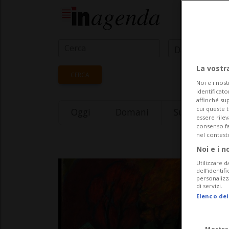
Data Inizio
La vostr
CERCA
Noi e i nost
identificato
affinché sup
cui queste 
Oggi
Domani
Sunday 09
essere rile
consenso fac
nel contest
Noi e i n
Utilizzare d
dell’identif
personalizz
di servizi.
Elenco dei
Mostra