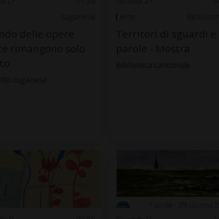
dì 21
07.30
Giovedì 21
0
Luganese
Arte
Bellinzo
do delle opere
Territori di sguardi e
te rimangono solo
parole - Mostra
oto
Biblioteca cantonale
tto luganese