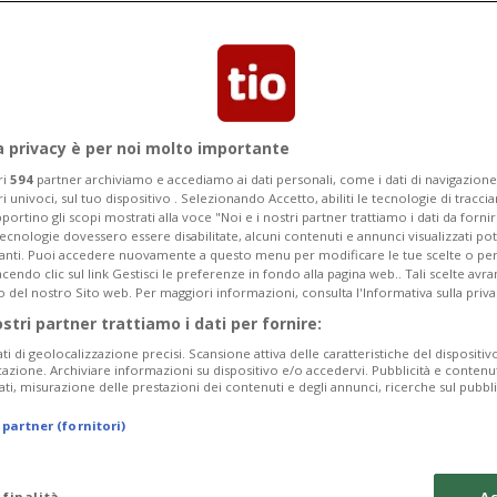
Categoria
Data Fine
a privacy è per noi molto importante
ri
594
partner archiviamo e accediamo ai dati personali, come i dati di navigazione 
ri univoci, sul tuo dispositivo . Selezionando Accetto, abiliti le tecnologie di tracc
portino gli scopi mostrati alla voce "Noi e i nostri partner trattiamo i dati da fornir
tecnologie dovessero essere disabilitate, alcuni contenuti e annunci visualizzati 
Monday 10
Tuesday 11
Wednesday 12
vanti. Puoi accedere nuovamente a questo menu per modificare le tue scelte o per
endo clic sul link Gestisci le preferenze in fondo alla pagina web.. Tali scelte avr
o del nostro Sito web. Per maggiori informazioni, consulta l'Informativa sulla priva
ostri partner trattiamo i dati per fornire:
ati di geolocalizzazione precisi. Scansione attiva delle caratteristiche del dispositivo 
In
icazione. Archiviare informazioni su dispositivo e/o accedervi. Pubblicità e contenu
ati, misurazione delle prestazioni dei contenuti e degli annunci, ricerche sul pubbl
Pe
 partner (fornitori)
da
a 
 finalità
Ac