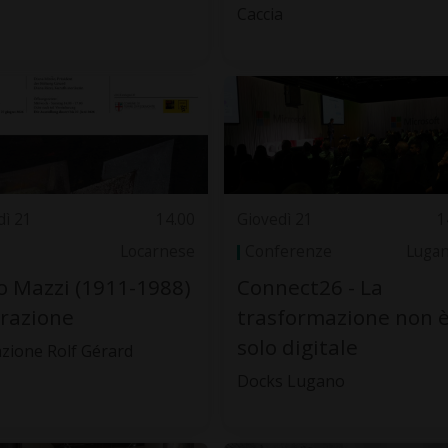
Caccia
dì 21
14.00
Giovedì 21
1
Locarnese
Conferenze
Luga
o Mazzi (1911-1988)
Connect26 - La
trazione
trasformazione non 
solo digitale
zione Rolf Gérard
Docks Lugano