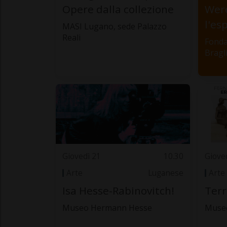
Opere dalla collezione
Were
l'es
MASI Lugano, sede Palazzo
Reali
Fonda
Bragl
Giovedì 21
10.30
Giove
Arte
Luganese
Arte
Isa Hesse-Rabinovitch!
Terr
Museo Hermann Hesse
Museo