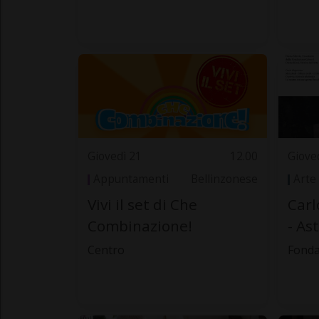
Giovedì 21
12.00
Giove
Appuntamenti
Bellinzonese
Arte
Vivi il set di Che
Carl
Combinazione!
- As
Centro
Fonda