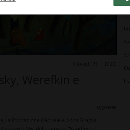
Gi
da
In
Fo
69
Giovedì 21 | 10.00
Co
sky, Werefkin e
ht
Luganese
e, la Fondazione Gabriele e Anna Braglia
 12 marzo 2026, della mostra "Kandinsky,