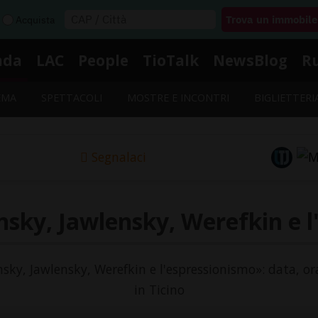
Acquista
nda
LAC
People
TioTalk
NewsBlog
R
EMA
SPETTACOLI
MOSTRE E INCONTRI
BIGLIETTERI
Segnalaci
nsky, Jawlensky, Werefkin e l
nsky, Jawlensky, Werefkin e l'espressionismo»: data, or
in Ticino