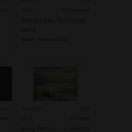
0.00
Giovedì 21
10.00
nese
Musei
Mendrisiotto
Bertille Bak. Voci dalla
terra
Museo Vincenzo Vela
0.00
Giovedì 21
10.00
nese
Arte
Luganese
Alma Pezzoli - in mostra