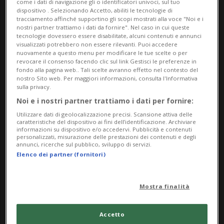
come i dati di navigazione gli o identificatori univoci, sul tuo
dispositivo . Selezionando Accetto, abiliti le tecnologie di
bioenergetico e biofisico.
tracciamento affinché supportino gli scopi mostrati alla voce "Noi e i
nostri partner trattiamo i dati da fornire". Nel caso in cui queste
tecnologie dovessero essere disabilitate, alcuni contenuti e annunci
visualizzati potrebbero non essere rilevanti. Puoi accedere
nuovamente a questo menu per modificare le tue scelte o per
Info Evento
revocare il consenso facendo clic sul link Gestisci le preferenze in
fondo alla pagina web.. Tali scelte avranno effetto nel contesto del
nostro Sito web. Per maggiori informazioni, consulta l'Informativa
Wednesday 20 May 2026
sulla privacy.
dalle 18.30
Noi e i nostri partner trattiamo i dati per fornire:
Utilizzare dati di geolocalizzazione precisi. Scansione attiva delle
Indirizzo
caratteristiche del dispositivo ai fini dell’identificazione. Archiviare
informazioni su dispositivo e/o accedervi. Pubblicità e contenuti
personalizzati, misurazione delle prestazioni dei contenuti e degli
LaFilanda
annunci, ricerche sul pubblico, sviluppo di servizi.
Elenco dei partner (fornitori)
Via Industria 5, 6850 Mendrisio
6850, Mendrisio
Mostra finalità
Accetto