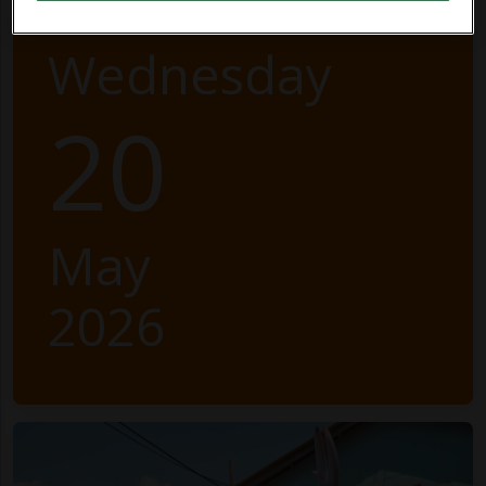
Wednesday
20
May
2026