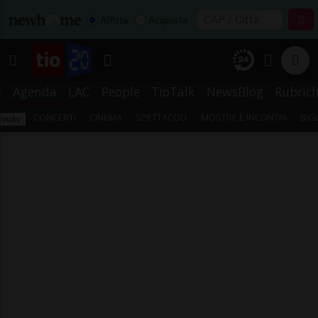
Affitta
Acquista
s
Agenda
LAC
People
TioTalk
NewsBlog
Rubric
CONCERTI
CINEMA
SPETTACOLI
MOSTRE E INCONTRI
BIG