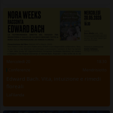
Mercoledì 20
18.30
Conferenze
Mendrisiotto
Edward Bach. Vita, intuizione e rimedi
floreali
LaFilanda