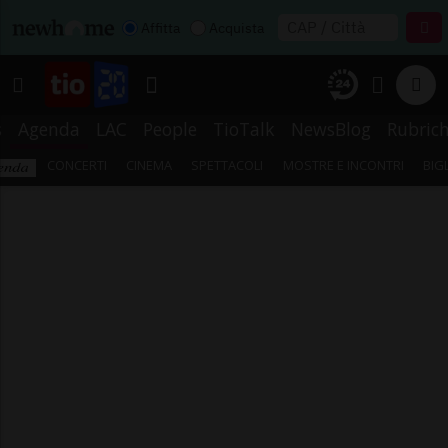
Affitta
Acquista
s
Agenda
LAC
People
TioTalk
NewsBlog
Rubric
CONCERTI
CINEMA
SPETTACOLI
MOSTRE E INCONTRI
BIG