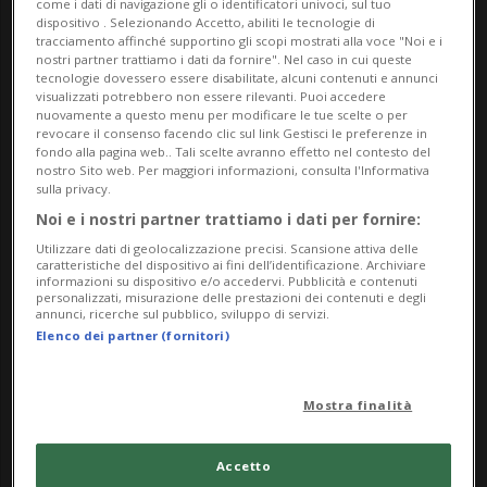
visiva. Le sue opere non cercano l’effetto, ma
come i dati di navigazione gli o identificatori univoci, sul tuo
dispositivo . Selezionando Accetto, abiliti le tecnologie di
invitano a soffermarsi, a osservare, a ritrovare un
tracciamento affinché supportino gli scopi mostrati alla voce "Noi e i
nostri partner trattiamo i dati da fornire". Nel caso in cui queste
tempo più lento e autentico.»
tecnologie dovessero essere disabilitate, alcuni contenuti e annunci
— Mariagrazia Poncia, curatrice
visualizzati potrebbero non essere rilevanti. Puoi accedere
nuovamente a questo menu per modificare le tue scelte o per
revocare il consenso facendo clic sul link Gestisci le preferenze in
Nata a Solduno il 10 maggio 1934, Alma Pezzoli ha
fondo alla pagina web.. Tali scelte avranno effetto nel contesto del
nostro Sito web. Per maggiori informazioni, consulta l'Informativa
sempre vissuto nel Locarnese, tra Minusio e Mogno
sulla privacy.
in Lavizzara. Dotata di grande energia e spirito
Noi e i nostri partner trattiamo i dati per fornire:
pratico, ha affiancato alla vita familiare una
Utilizzare dati di geolocalizzazione precisi. Scansione attiva delle
caratteristiche del dispositivo ai fini dell’identificazione. Archiviare
costante passione per il disegno e la pittura,
informazioni su dispositivo e/o accedervi. Pubblicità e contenuti
personalizzati, misurazione delle prestazioni dei contenuti e degli
approfondita negli ultimi decenni attraverso corsi
annunci, ricerche sul pubblico, sviluppo di servizi.
e un intenso percorso da autodidatta, sviluppando
Elenco dei partner (fornitori)
uno stile personale riconoscibile.
Mostra finalità
Il vernissage, a ingresso gratuito, si terrà domenica
10 maggio 2026 dalle 15:00 alle 17:00, con
Accetto
accompagnamento di musica dal vivo. L’evento