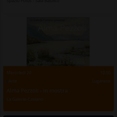
Spazio Polus - Sala Basilico
Mercoledì 20
10.00
Arte
Luganese
Alma Pezzoli - in mostra
La Galerie-Caslano