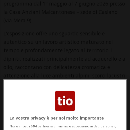
programma dal 1° maggio al 7 giugno 2026 presso
la Casa Anziani Malcantonese – sede di Caslano
(via Mera 9).
L’esposizione offre uno sguardo sensibile e
autentico su un lavoro artistico maturato nel
tempo e profondamente legato al territorio. I
dipinti, realizzati principalmente ad acquerello e a
olio, raccontano con delicatezza cromatica e
attenzione alla luce ambienti alpini, scorci lacustri
e composizioni floreali, restituendo atmosfere
intime e senza tempo.
«Nella pittura di Alma Pezzoli si ritrova uno
sguardo sincero e radicato nel territorio, capace di
La vostra privacy è per noi molto importante
trasformare la semplicità del quotidiano in poesia
Noi e i nostri
594
partner archiviamo e accediamo ai dati personali,