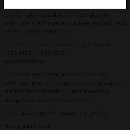
avrà un significato ancora più speciale: promosso
dalla famiglia, coinciderà con il compleanno
dell’artista, che in questa occasione celebrerà i suoi
92 anni insieme al pubblico.
La mostra sarà visitabile con i seguenti orari:
10:00–11:00 | 13:30–18:00
Ingresso gratuito
Con questa esposizione, La Galerie-Caslano
conferma il proprio impegno nella valorizzazione
di artisti legati al territorio, promuovendo il
dialogo tra arte, comunità e memoria.
Contatti stampa, informazioni e interviste:
Mariagrazia Poncia