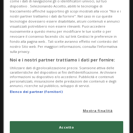
come i dati di navigazione gli o identificatori univoci, sul tuo
Ma,Me,Gi,Ve,Sa,Do
dispositivo . Selezionando Accetto, abiliti le tecnologie di
dalle 11.00
tracciamento affinché supportino gli scopi mostrati alla voce "Noi e i
nostri partner trattiamo i dati da fornire". Nel caso in cui queste
tecnologie dovessero essere disabilitate, alcuni contenuti e annunci
Indirizzo
visualizzati potrebbero non essere rilevanti. Puoi accedere
nuovamente a questo menu per modificare le tue scelte o per
revocare il consenso facendo clic sul link Gestisci le preferenze in
Museo Centovalli e Pedemonte
fondo alla pagina web.. Tali scelte avranno effetto nel contesto del
nostro Sito web. Per maggiori informazioni, consulta l'Informativa
Via Museo 8
sulla privacy.
Noi e i nostri partner trattiamo i dati per fornire:
6655, Intragna
Utilizzare dati di geolocalizzazione precisi. Scansione attiva delle
caratteristiche del dispositivo ai fini dell’identificazione. Archiviare
informazioni su dispositivo e/o accedervi. Pubblicità e contenuti
Contatti
personalizzati, misurazione delle prestazioni dei contenuti e degli
annunci, ricerche sul pubblico, sviluppo di servizi.
https://www.museocentovallipedemonte.ch/it
Elenco dei partner (fornitori)
Socials
Mostra finalità
Accetto