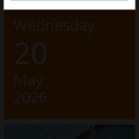
Wednesday
20
May
2026