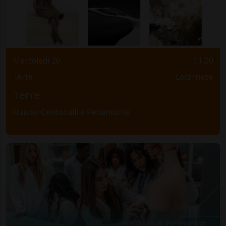
Mercoledì 20
11.00
Arte
Locarnese
Terre
Museo Centovalli e Pedemonte