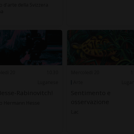
 d'arte della Svizzera
na
ledì 20
10.30
Mercoledì 20
1
Luganese
Arte
Luga
Hesse-Rabinovitch!
Sentimento e
osservazione
o Hermann Hesse
Lac