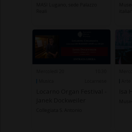
MASI Lugano, sede Palazzo
Museo
Reali
italia
Mercoledì 20
10.30
Merco
Musica
Locarnese
Arte
Locarno Organ Festival -
Isa 
Janek Dockweiler
Muse
Collegiata S. Antonio