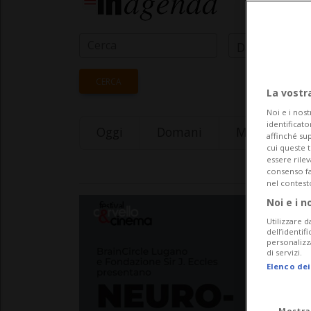
Data Inizio
CERCA
La vostr
Noi e i nost
identificato
Oggi
Domani
Monday 10
affinché sup
cui queste 
essere rile
consenso fac
nel contest
Noi e i n
Utilizzare d
dell’identif
personalizz
di servizi.
Elenco dei
Mostra