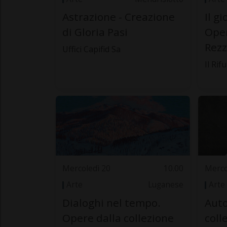
Astrazione - Creazione
Il g
di Gloria Pasi
Oper
Rezz
Uffici Capifid Sa
Il Rif
Mercoledì 20
10.00
Merco
Arte
Luganese
Arte
Dialoghi nel tempo.
Auto
Opere dalla collezione
coll