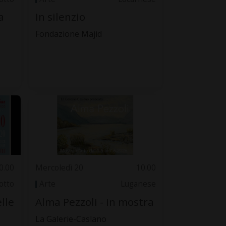
a
In silenzio
Fondazione Majid
0.00
Mercoledì 20
10.00
otto
Arte
Luganese
lle
Alma Pezzoli - in mostra
La Galerie-Caslano