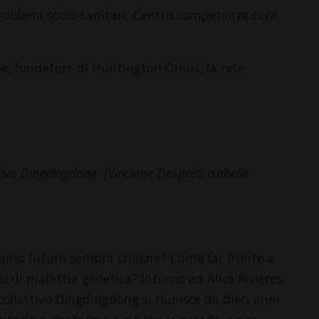
problemi socio-sanitari, Centro compe­tenze cura,
ta, fondatore di Huntington Onlus, la rete
ettivo Dingdingdong (Vinciane Despret, Isabelle
oprio futuro sembra crollare? Come far fronte a
 di malattia genetica? Intorno ad Alice Rivières,
collettivo Dingding­dong si riunisce da dieci anni