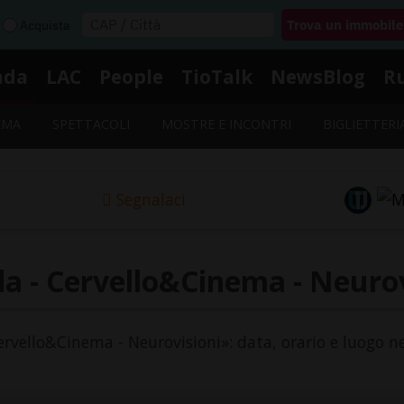
Acquista
nda
LAC
People
TioTalk
NewsBlog
R
EMA
SPETTACOLI
MOSTRE E INCONTRI
BIGLIETTERI
Segnalaci
a - Cervello&Cinema - Neurov
Cervello&Cinema - Neurovisioni»: data, orario e luogo ne