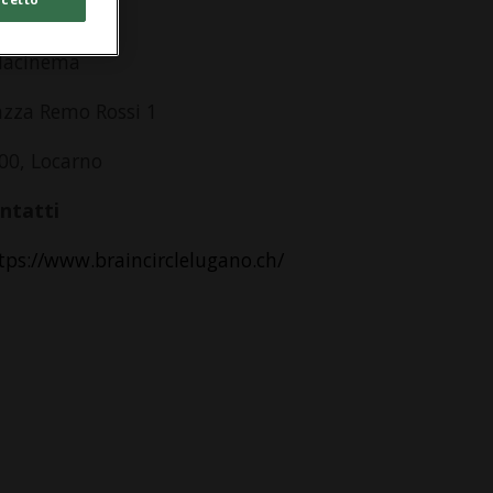
dirizzo
lacinema
azza Remo Rossi 1
00, Locarno
ntatti
tps://www.braincirclelugano.ch/