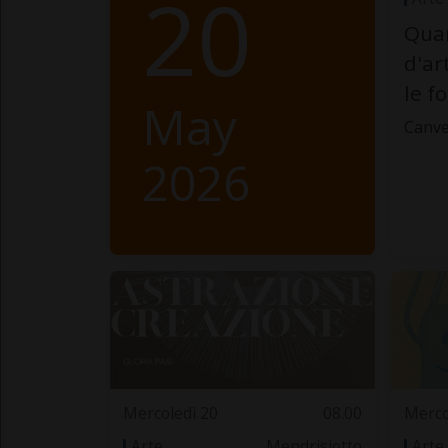
20
Quan
d'ar
le f
May
Canve
2026
Mercoledì 20
08.00
Merco
Arte
Mendrisiotto
Arte