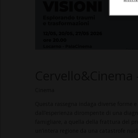
Cervello&Cinema -
Cinema
Questa rassegna indaga diverse forme e p
dall’esperienza dirompente di una diagno
famigliare, a quella della frattura del p
un’intera regione da una catastrofe nucl