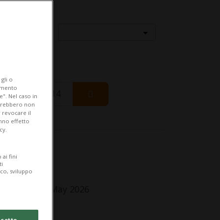
Località
gli o
iamento
Friday 14
e". Nel caso in
potrebbero non
 revocare il
anno effetto
cy.
fo Evento
ai fini
ti
ggiorenni
ico, sviluppo
dnesday 20 May 2026
lle 20.00
cetto