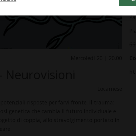
In
Pa
Pi
66
Mercoledì 20 | 20.00
Co
 Neurovisioni
ht
Locarnese
otenziali risposte per farvi fronte. Il trauma:
si genetica che cambia il futuro individuale e
rogetto di coppia, allo stravolgimento por­tato in
eare.