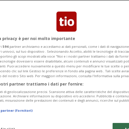
Categoria
Data Fine
a privacy è per noi molto importante
ri
594
partner archiviamo e accediamo ai dati personali, come i dati di navigazione 
ri univoci, sul tuo dispositivo . Selezionando Accetto, abiliti le tecnologie di tracc
Tuesday 11
Wednesday 12
Thursday 13
portino gli scopi mostrati alla voce "Noi e i nostri partner trattiamo i dati da fornir
tecnologie dovessero essere disabilitate, alcuni contenuti e annunci visualizzati 
vanti. Puoi accedere nuovamente a questo menu per modificare le tue scelte o per
endo clic sul link Gestisci le preferenze in fondo alla pagina web.. Tali scelte avr
o del nostro Sito web. Per maggiori informazioni, consulta l'Informativa sulla priva
ostri partner trattiamo i dati per fornire:
In
ati di geolocalizzazione precisi. Scansione attiva delle caratteristiche del dispositivo 
icazione. Archiviare informazioni su dispositivo e/o accedervi. Pubblicità e contenu
Ma
ati, misurazione delle prestazioni dei contenuti e degli annunci, ricerche sul pubbl
We
 partner (fornitori)
da
 finalità
Ac