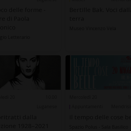
ioco delle forme -
Bertille Bak. Voci dall
e di Paola
terra
onico
Museo Vincenzo Vela
ugio Letterario
ledì 20
10.00
Mercoledì 20
1
Luganese
Appuntamenti
Mendrisi
ritratti dalla
Il tempo delle cose be
ezione 1928–2021
Spazio Polus - Sala Basilico