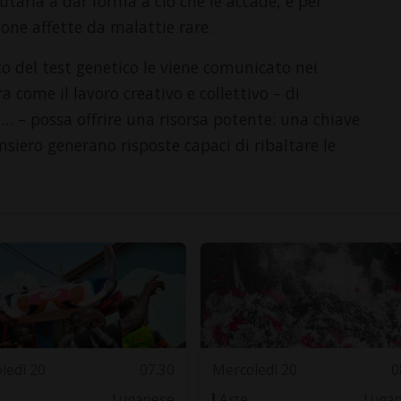
tarla a dar forma a ciò che le accade, e per
sone affette da malattie rare.
ato del test genetico le viene comunicato nei
ra come il lavoro creativo e collettivo – di
fi… – possa offrire una risorsa potente: una chiave
ensiero generano risposte capaci di ribaltare le
ledì 20
07.30
Mercoledì 20
0
Luganese
Arte
Luga