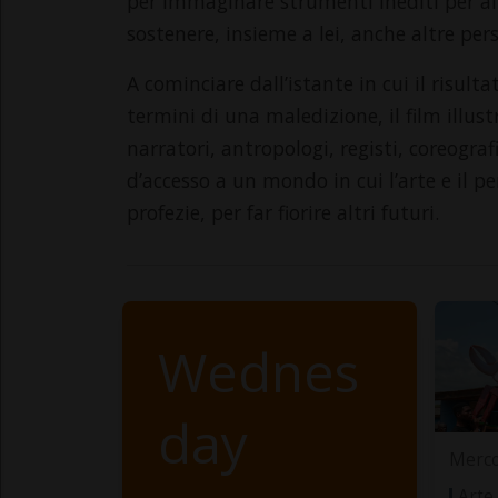
per immaginare strumenti inediti per aiu
sostenere, insieme a lei, anche altre per
A cominciare dall’istante in cui il risult
termini di una maledizione, il film illust
narratori, antropologi, registi, coreogra
d’accesso a un mondo in cui l’arte e il p
profezie, per far fiorire altri futuri.
Wednes
day
Merco
Arte