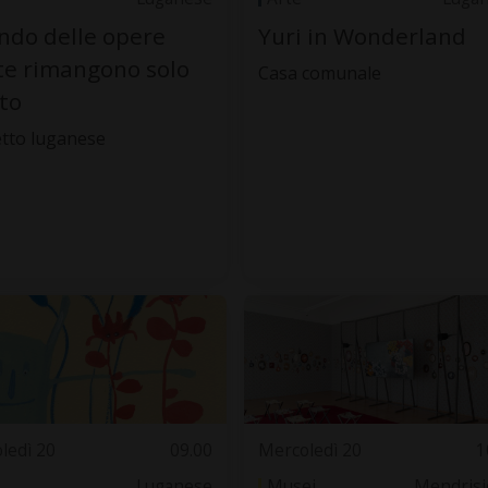
do delle opere
Yuri in Wonderland
te rimangono solo
Casa comunale
oto
tto luganese
ledì 20
09.00
Mercoledì 20
1
Luganese
Musei
Mendrisi