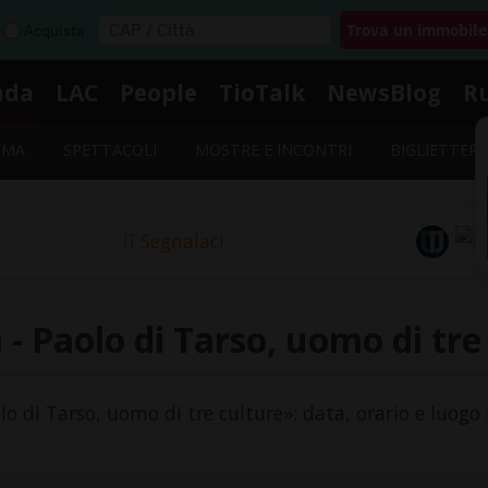
Acquista
nda
LAC
People
TioTalk
NewsBlog
R
EMA
SPETTACOLI
MOSTRE E INCONTRI
BIGLIETTERI
Segnalaci
- Paolo di Tarso, uomo di tre
olo di Tarso, uomo di tre culture»: data, orario e luogo 