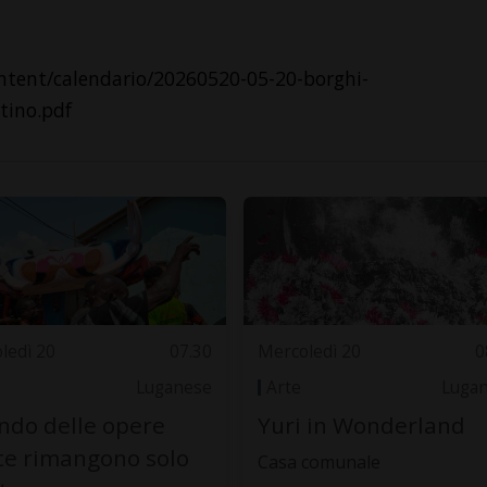
ontent/calendario/20260520-05-20-borghi-
tino.pdf
ledì 20
07.30
Mercoledì 20
0
Luganese
Arte
Luga
do delle opere
Yuri in Wonderland
te rimangono solo
Casa comunale