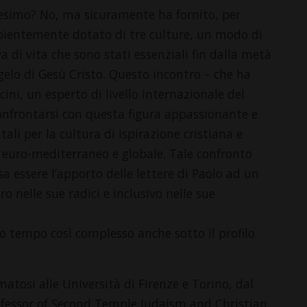
anesimo? No, ma sicuramente ha fornito, per
sapientemente dotato di tre culture, un modo di
 di vita che sono stati essenziali fin dalla metà
angelo di Gesù Cristo. Questo incontro – che ha
ini, un esperto di livello internazionale del
nfrontarsi con questa figura appassionante e
tali per la cultura di ispirazione cristiana e
e euro-mediterraneo e globale. Tale confronto
a essere l’apporto delle lettere di Paolo ad un
 nelle sue radici e inclusivo nelle sue
o tempo così complesso anche sotto il profilo
matosi alle Università di Firenze e Torino, dal
Professor of Second Temple Judaism and Christian