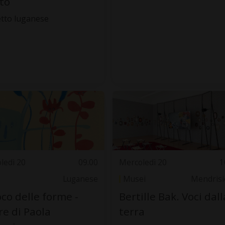
oto
tto luganese
ledì 20
09.00
Mercoledì 20
1
Luganese
Musei
Mendrisi
ioco delle forme -
Bertille Bak. Voci dall
e di Paola
terra