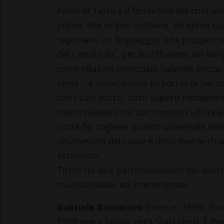
Paolo di Tarso è il fondatore del cristi
primo, alle origini cristiane, da ebreo 
ragionare, un linguaggio, una prospettiva
del i secolo d.C. per la diffusione del V
come relatore principale Gabriele Boccacc
tema – è un’occasione importante per co
con i suoi scritti, tutti aspetti fondamen
molto rilevanti nel patrimonio cultural
potrà far cogliere quanto universale poss
umanesimo del cuore e della mente chiaro
attenzioni.
Tutto ciò vale particolarmente nel nostr
multiculturale ed interreligioso.
Gabriele Boccaccini
(Firenze, 1958), for
1989 vive e lavora negli Stati Uniti. È 