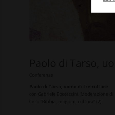
Paolo di Tarso, uo
Conferenze
Paolo di Tarso, uomo di tre culture
con Gabriele Boccaccini. Moderazione di
Ciclo “Bibbia, religioni, cultura” (2)