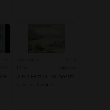
0.00
Mercoledì 20
10.00
otto
Arte
Luganese
lle
Alma Pezzoli - in mostra
La Galerie-Caslano