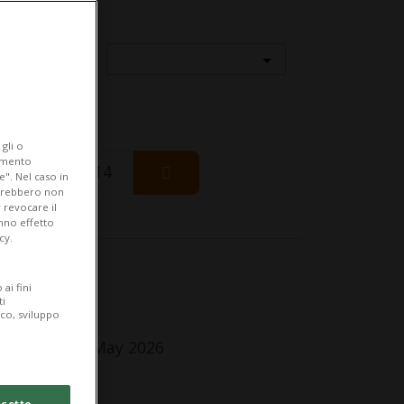
Località
gli o
iamento
Friday 14
e". Nel caso in
potrebbero non
 revocare il
anno effetto
cy.
fo Evento
ai fini
ti
r tutti
ico, sviluppo
dnesday 20 May 2026
lle 18.00
cetto