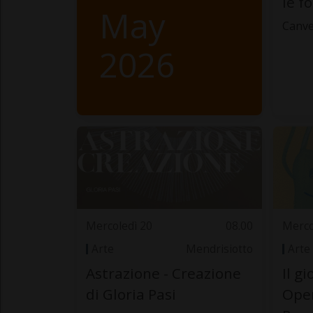
le f
May
Canve
2026
Mercoledì 20
08.00
Merco
Arte
Mendrisiotto
Arte
Astrazione - Creazione
Il g
di Gloria Pasi
Oper