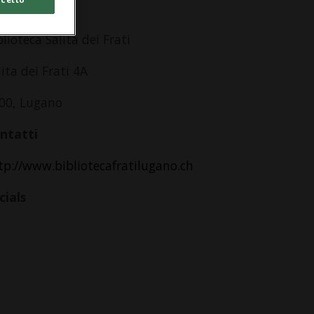
dirizzo
blioteca Salita dei Frati
lita dei Frati 4A
00, Lugano
ntatti
tp://www.bibliotecafratilugano.ch
cials