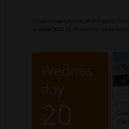
https://www.bibliotecafratilugano.ch/c
ernesto/2026-05-20-paolo-di-tarso-volan
Wednes
day
Merco
20
Arte
Quan
d'ar