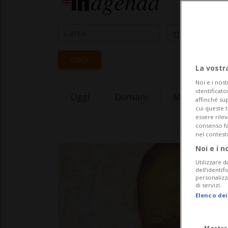
Data Inizio
CERCA
La vostr
Noi e i nost
identificato
Oggi
Domani
Monday 10
affinché sup
cui queste 
essere rile
consenso fac
nel contest
Noi e i n
Utilizzare d
dell’identif
personalizz
di servizi.
Elenco dei
Mostra