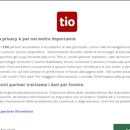
Categoria
Data Fine
a privacy è per noi molto importante
ri
594
partner archiviamo e accediamo ai dati personali, come i dati di navigazione 
ri univoci, sul tuo dispositivo . Selezionando Accetto, abiliti le tecnologie di tracc
Tuesday 11
Wednesday 12
Thursday 13
portino gli scopi mostrati alla voce "Noi e i nostri partner trattiamo i dati da fornir
tecnologie dovessero essere disabilitate, alcuni contenuti e annunci visualizzati 
vanti. Puoi accedere nuovamente a questo menu per modificare le tue scelte o per
endo clic sul link Gestisci le preferenze in fondo alla pagina web.. Tali scelte avr
o del nostro Sito web. Per maggiori informazioni, consulta l'Informativa sulla priva
ostri partner trattiamo i dati per fornire:
In
ati di geolocalizzazione precisi. Scansione attiva delle caratteristiche del dispositivo 
icazione. Archiviare informazioni su dispositivo e/o accedervi. Pubblicità e contenu
Pe
ati, misurazione delle prestazioni dei contenuti e degli annunci, ricerche sul pubbl
We
 partner (fornitori)
da
 finalità
Ac