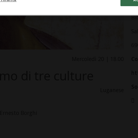
In
Bi
Sa
69
Mercoledì 20 | 18.00
Co
mo di tre culture
ht
So
Luganese
 Ernesto Borghi