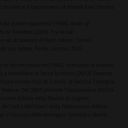
ic Studies e il Department of Middle East Studies
 the Essene Hypothesis
(1998),
Roots of
hs to Salvation
(2020). Tra le sue
tre vie di salvezza di Paolo l’ebreo
, Torino,
 del suo tempo
, Roma, Carocci, 2025.
 in lettere classiche (1988), licenziato in scienze
6) e baccelliere in Sacra Scrittura (2012). Docente
ttura presso l’issr di Trento, la Facoltà Teologica
 di Padova. Dal 2003 presiede l’Associazione Biblica
mazione biblica nella Diocesi di Lugano.
 del Sud e dell’Ovest della Federazione Biblica
ne:
Il Discorso della
montagna. Giustizia e libertà
,