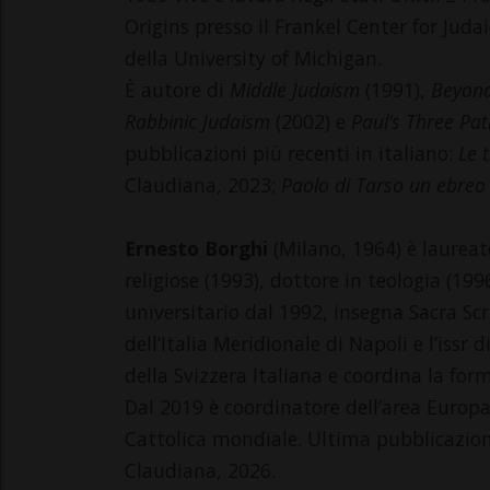
Origins presso il Frankel Center for Juda
della University of Michigan.
È autore di
Middle Judaism
(1991),
Beyond
Rabbinic Judaism
(2002) e
Paul’s Three Pat
pubblicazioni più recenti in italiano:
Le 
Claudiana, 2023;
Paolo di Tarso un ebreo
Ernesto Borghi
(Milano, 1964) è laureato
religiose (1993), dottore in teologia (199
universitario dal 1992, insegna Sacra Scri
dell’Italia Meridionale di Napoli e l’issr
della Svizzera Italiana e coordina la for
Dal 2019 è coordinatore dell’area Europa
Cattolica mondiale. Ultima pubblicazio
Claudiana, 2026.