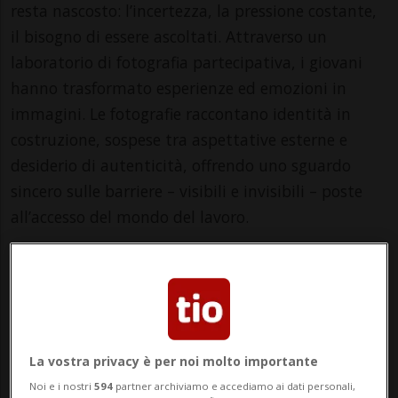
resta nascosto: l’incertezza, la pressione costante,
il bisogno di essere ascoltati. Attraverso un
laboratorio di fotografia partecipativa, i giovani
hanno trasformato esperienze ed emozioni in
immagini. Le fotografie raccontano identità in
costruzione, sospese tra aspettative esterne e
desiderio di autenticità, offrendo uno sguardo
sincero sulle barriere – visibili e invisibili – poste
all’accesso del mondo del lavoro.
Entrate, osservate, ascoltate. Dietro ogni fotografia
c’è una storia che merita di essere vista.
Promossa dall’
Associazione L’ORA
e curata dalla
fotografa Nathalie Vigini
, Ritratti di un lavoro
La vostra privacy è per noi molto importante
negato è un progetto che unisce arte,
Noi e i nostri
594
partner archiviamo e accediamo ai dati personali,