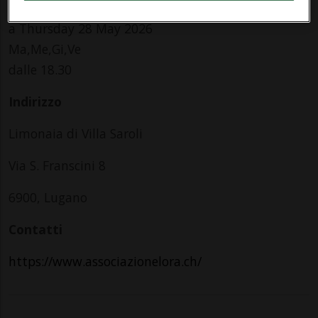
da Thursday 7 May 2026
a Thursday 28 May 2026
Ma,Me,Gi,Ve
dalle 18.30
Indirizzo
Limonaia di Villa Saroli
Via S. Franscini 8
6900, Lugano
Contatti
https://www.associazionelora.ch/