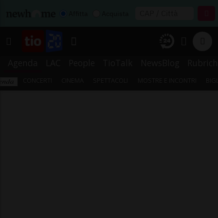
Affitta
Acquista
Agenda
LAC
People
TioTalk
NewsBlog
Rubrich
CONCERTI
CINEMA
SPETTACOLI
MOSTRE E INCONTRI
BIG