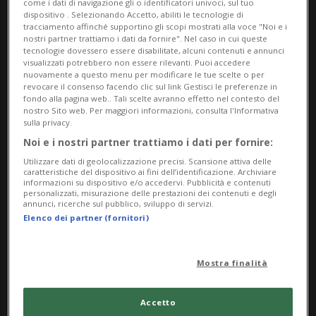
partecipazione e impegno sociale, trasformando la
come i dati di navigazione gli o identificatori univoci, sul tuo
dispositivo . Selezionando Accetto, abiliti le tecnologie di
fotografia in uno strumento di consapevolezza,
tracciamento affinché supportino gli scopi mostrati alla voce "Noi e i
nostri partner trattiamo i dati da fornire". Nel caso in cui queste
narrazione e cambiamento.
tecnologie dovessero essere disabilitate, alcuni contenuti e annunci
visualizzati potrebbero non essere rilevanti. Puoi accedere
La mostra è uno spazio di incontro e dialogo tra i
nuovamente a questo menu per modificare le tue scelte o per
revocare il consenso facendo clic sul link Gestisci le preferenze in
giovani e la comunità, organizzata in un
fondo alla pagina web.. Tali scelte avranno effetto nel contesto del
nostro Sito web. Per maggiori informazioni, consulta l'Informativa
calendario itinerante presso diverse strutture
sulla privacy.
espositive del Canton Ticino, per riflettere sul
Noi e i nostri partner trattiamo i dati per fornire:
valore della diversità e immaginare un mercato del
Utilizzare dati di geolocalizzazione precisi. Scansione attiva delle
caratteristiche del dispositivo ai fini dell’identificazione. Archiviare
lavoro più equo ed inclusivo.
informazioni su dispositivo e/o accedervi. Pubblicità e contenuti
personalizzati, misurazione delle prestazioni dei contenuti e degli
annunci, ricerche sul pubblico, sviluppo di servizi.
Vernissage presso la Limonaia di Villa Saroli:
Elenco dei partner (fornitori)
giovedì 7 maggio 2026 alle ore 18:30
Info Evento
Mostra finalità
Per tutti
Accetto