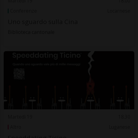
Martedì 19
18.00
Conferenze
Locarnese
Uno sguardo sulla Cina
Biblioteca cantonale
Martedì 19
18.30
Altro
Luganese
Speeddating Ticino