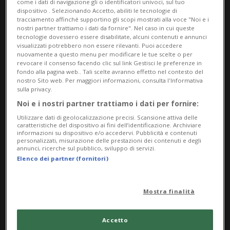
come i dati di navigazione gli o identificatori univoci, sul tuo
Ma,Me,Gi,Ve,Sa,Do
dispositivo . Selezionando Accetto, abiliti le tecnologie di
dalle 11.00
tracciamento affinché supportino gli scopi mostrati alla voce "Noi e i
nostri partner trattiamo i dati da fornire". Nel caso in cui queste
tecnologie dovessero essere disabilitate, alcuni contenuti e annunci
Indirizzo
visualizzati potrebbero non essere rilevanti. Puoi accedere
nuovamente a questo menu per modificare le tue scelte o per
revocare il consenso facendo clic sul link Gestisci le preferenze in
Museo Centovalli e Pedemonte
fondo alla pagina web.. Tali scelte avranno effetto nel contesto del
nostro Sito web. Per maggiori informazioni, consulta l'Informativa
Via Museo 8
sulla privacy.
Noi e i nostri partner trattiamo i dati per fornire:
6655, Intragna
Utilizzare dati di geolocalizzazione precisi. Scansione attiva delle
caratteristiche del dispositivo ai fini dell’identificazione. Archiviare
informazioni su dispositivo e/o accedervi. Pubblicità e contenuti
Contatti
personalizzati, misurazione delle prestazioni dei contenuti e degli
annunci, ricerche sul pubblico, sviluppo di servizi.
https://www.museocentovallipedemonte.ch/it
Elenco dei partner (fornitori)
Socials
Mostra finalità
Accetto