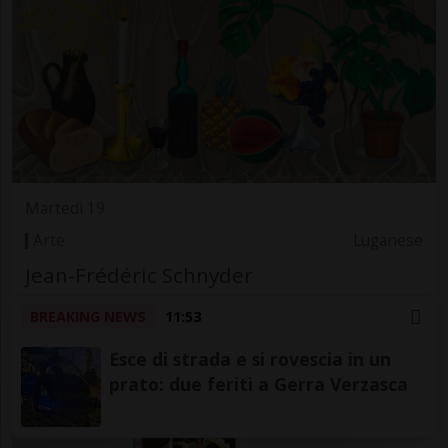
Martedì 19
Arte
Luganese
Jean-Frédéric Schnyder
Masi, sede LAC
BREAKING NEWS
11:53
Esce di strada e si rovescia in un
prato: due feriti a Gerra Verzasca