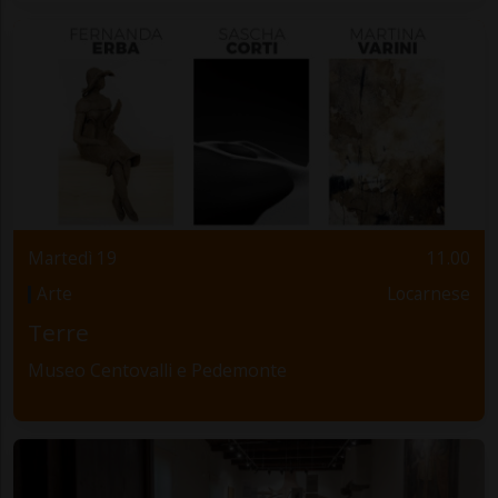
Martedì 19
11.00
Arte
Locarnese
Terre
Museo Centovalli e Pedemonte