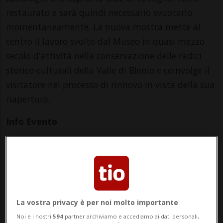
restaurato e sarà quindi necessario svuotarlo
momentaneamente. La nuova mostra mette al
centro il lavoro svolto dal Museo in quasi mezzo
secolo d’attività nella conservazione delle radici
storico-culturali della Valle di Blenio e coinvolge il
visitatore nel processo di rinnovo in vista della sua
riapertura.
Info Evento
Per tutti
da Sunday 5 April 2026
a Sunday 8 November 2026
Ma,Me,Gi,Ve,Sa,Do
La vostra privacy è per noi molto importante
dalle 14.00
Noi e i nostri
594
partner archiviamo e accediamo ai dati personali,