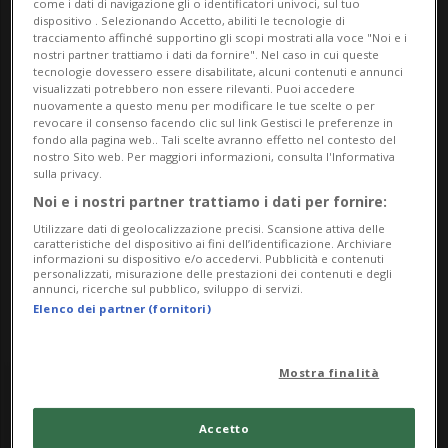
come i dati di navigazione gli o identificatori univoci, sul tuo
Indirizzo
dispositivo . Selezionando Accetto, abiliti le tecnologie di
tracciamento affinché supportino gli scopi mostrati alla voce "Noi e i
nostri partner trattiamo i dati da fornire". Nel caso in cui queste
Palazzo dei Landfogti
tecnologie dovessero essere disabilitate, alcuni contenuti e annunci
visualizzati potrebbero non essere rilevanti. Puoi accedere
6716, Lottigna
nuovamente a questo menu per modificare le tue scelte o per
revocare il consenso facendo clic sul link Gestisci le preferenze in
fondo alla pagina web.. Tali scelte avranno effetto nel contesto del
Contatti
nostro Sito web. Per maggiori informazioni, consulta l'Informativa
sulla privacy.
https://museovallediblenio.ch/
Noi e i nostri partner trattiamo i dati per fornire:
Utilizzare dati di geolocalizzazione precisi. Scansione attiva delle
Socials
caratteristiche del dispositivo ai fini dell’identificazione. Archiviare
informazioni su dispositivo e/o accedervi. Pubblicità e contenuti
personalizzati, misurazione delle prestazioni dei contenuti e degli
annunci, ricerche sul pubblico, sviluppo di servizi.
Elenco dei partner (fornitori)
Mostra finalità
Tuesday
Accetto