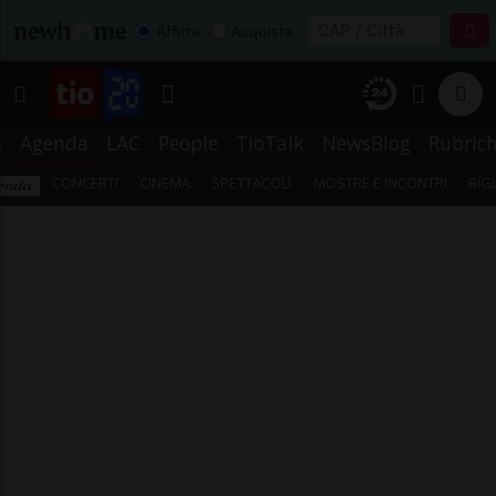
Affitta
Acquista
s
Agenda
LAC
People
TioTalk
NewsBlog
Rubric
CONCERTI
CINEMA
SPETTACOLI
MOSTRE E INCONTRI
BIG