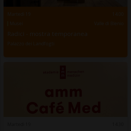
Martedì 19
14.00
Musei
Valle di Blenio
Radici - mostra temporanea
Palazzo dei Landfogti
Martedì 19
14.30