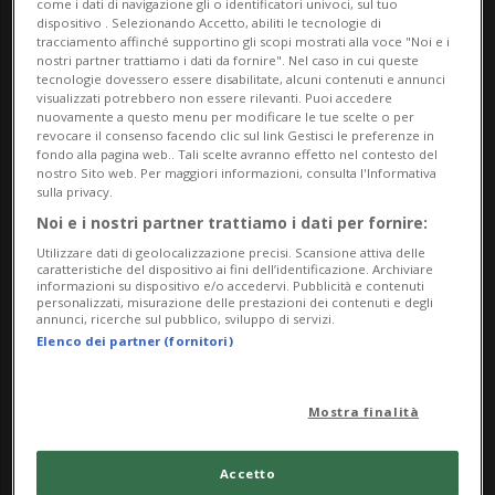
come i dati di navigazione gli o identificatori univoci, sul tuo
dipinti realizzati dall’artista negli ultimi due anni,
dispositivo . Selezionando Accetto, abiliti le tecnologie di
tracciamento affinché supportino gli scopi mostrati alla voce "Noi e i
tra cui piccoli paesaggi en plein air eseguiti in
nostri partner trattiamo i dati da fornire". Nel caso in cui queste
regioni montane della Svizzera. Accanto a queste
tecnologie dovessero essere disabilitate, alcuni contenuti e annunci
visualizzati potrebbero non essere rilevanti. Puoi accedere
opere recenti vengono presentate due creazioni
nuovamente a questo menu per modificare le tue scelte o per
revocare il consenso facendo clic sul link Gestisci le preferenze in
iconiche, la serie Billige Bilder (Quadri economici,
fondo alla pagina web.. Tali scelte avranno effetto nel contesto del
2000–2019) e il monumentale Stilleben (Natura
nostro Sito web. Per maggiori informazioni, consulta l'Informativa
sulla privacy.
morta, 1970).
Noi e i nostri partner trattiamo i dati per fornire:
Utilizzare dati di geolocalizzazione precisi. Scansione attiva delle
a cura di Tobia Bezzola e Ludovica Introini
caratteristiche del dispositivo ai fini dell’identificazione. Archiviare
informazioni su dispositivo e/o accedervi. Pubblicità e contenuti
personalizzati, misurazione delle prestazioni dei contenuti e degli
Ma/Me/Ve: 11:00 – 18:00
annunci, ricerche sul pubblico, sviluppo di servizi.
Gi: 11:00 – 20:00
Elenco dei partner (fornitori)
Sa/Do/Festivi: 10:00 – 18:00
Lu: chiuso
Mostra finalità
Ingresso gratuito, vi aspettiamo!
Accetto