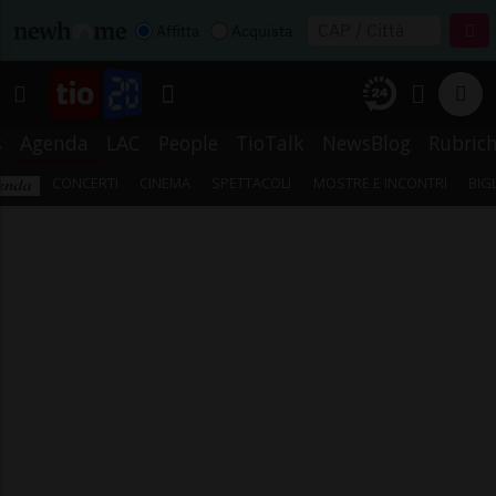
Affitta
Acquista
s
Agenda
LAC
People
TioTalk
NewsBlog
Rubric
CONCERTI
CINEMA
SPETTACOLI
MOSTRE E INCONTRI
BIG