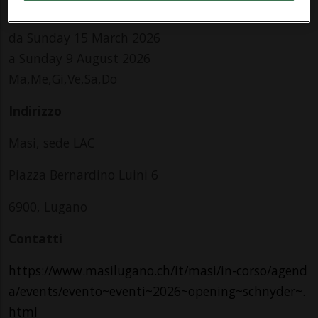
Info Evento
da Sunday 15 March 2026
a Sunday 9 August 2026
Ma,Me,Gi,Ve,Sa,Do
Indirizzo
Masi, sede LAC
Piazza Bernardino Luini 6
6900, Lugano
Contatti
https://www.masilugano.ch/it/masi/in-corso/agend
a/events/evento~eventi~2026~opening~schnyder~.
html