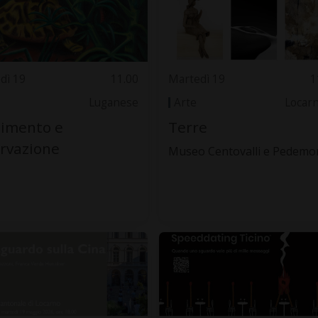
dì 19
11.00
Martedì 19
1
Luganese
Arte
Locar
timento e
Terre
rvazione
Museo Centovalli e Pedemo