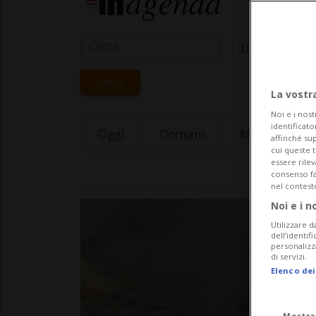
Data Inizio
CERCA
La vostr
Noi e i nost
identificato
Oggi
Domani
Monday 10
affinché sup
cui queste 
essere rile
consenso fac
nel contest
Noi e i n
Utilizzare d
dell’identif
personalizz
di servizi.
Elenco dei
Mostra