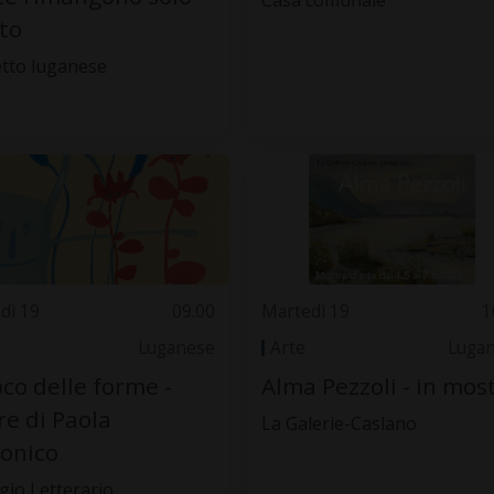
Casa comunale
oto
tto luganese
dì 19
09.00
Martedì 19
1
Luganese
Arte
Luga
ioco delle forme -
Alma Pezzoli - in mos
e di Paola
La Galerie-Caslano
onico
ugio Letterario