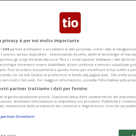
Categoria
Data Fine
a privacy è per noi molto importante
ri
594
partner archiviamo e accediamo ai dati personali, come i dati di navigazione 
ri univoci, sul tuo dispositivo . Selezionando Accetto, abiliti le tecnologie di tracc
Tuesday 11
Wednesday 12
Thursday 13
portino gli scopi mostrati alla voce "Noi e i nostri partner trattiamo i dati da fornir
tecnologie dovessero essere disabilitate, alcuni contenuti e annunci visualizzati 
vanti. Puoi accedere nuovamente a questo menu per modificare le tue scelte o per
endo clic sul link Gestisci le preferenze in fondo alla pagina web.. Tali scelte avr
o del nostro Sito web. Per maggiori informazioni, consulta l'Informativa sulla priva
ostri partner trattiamo i dati per fornire:
In
ati di geolocalizzazione precisi. Scansione attiva delle caratteristiche del dispositivo 
icazione. Archiviare informazioni su dispositivo e/o accedervi. Pubblicità e contenu
Pe
ati, misurazione delle prestazioni dei contenuti e degli annunci, ricerche sul pubbl
da
 partner (fornitori)
a 
tu
 finalità
Ac