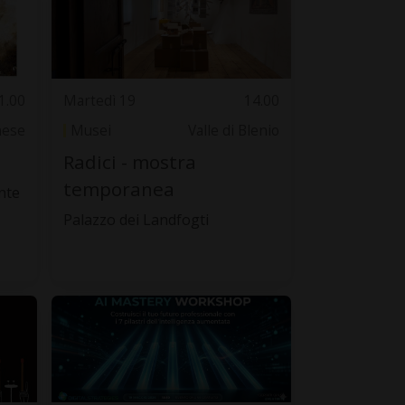
1.00
Martedì 19
14.00
nese
Musei
Valle di Blenio
Radici - mostra
temporanea
nte
Palazzo dei Landfogti