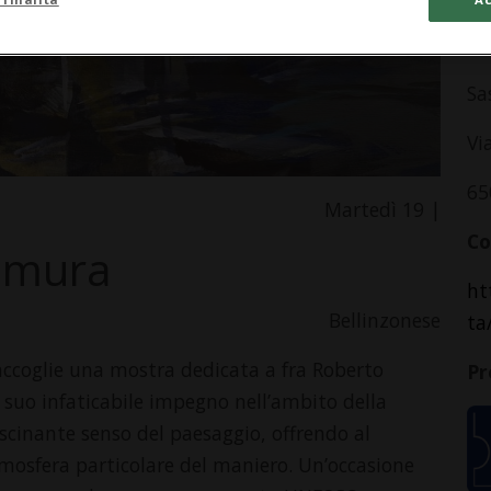
In
Sa
Vi
65
Martedì 19 |
Co
e mura
ht
Bellinzonese
ta
accoglie una mostra dedicata a fra Roberto
Pr
l suo infaticabile impegno nell’ambito della
scinante senso del paesaggio, offrendo al
atmosfera particolare del maniero. Un’occasione