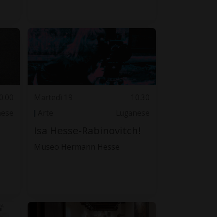
0.00
Martedì 19
10.30
nese
Arte
Luganese
Isa Hesse-Rabinovitch!
Museo Hermann Hesse