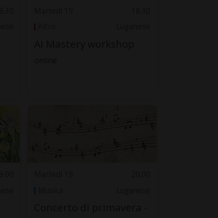
8.30
Martedì 19
18.30
nese
Altro
Luganese
AI Mastery workshop
online
9.00
Martedì 19
20.00
nese
Musica
Luganese
Concerto di primavera -