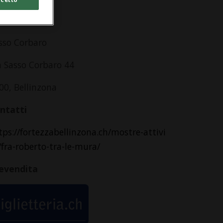
dirizzo
sso Corbaro
a Sasso Corbaro 44
00, Bellinzona
ntatti
tps://fortezzabellinzona.ch/mostre-attivi
/fra-roberto-tra-le-mura/
evendita