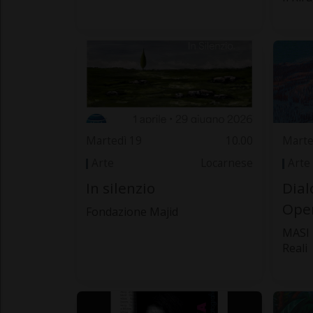
Martedì 19
10.00
Marte
Arte
Locarnese
Arte
In silenzio
Dial
Oper
Fondazione Majid
MASI 
Reali