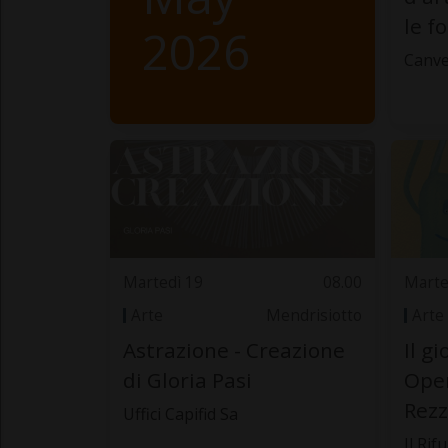
le f
2026
Canve
Martedì 19
08.00
Marte
Arte
Mendrisiotto
Arte
Astrazione - Creazione
Il g
di Gloria Pasi
Oper
Rezz
Uffici Capifid Sa
Il Rif