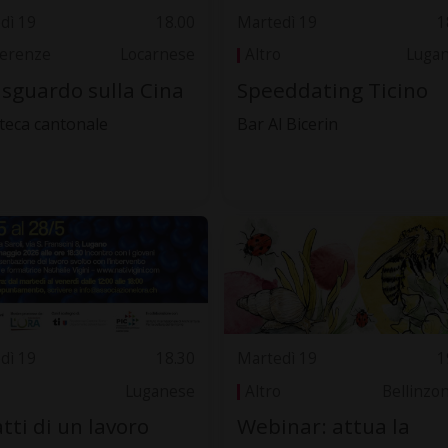
dì 19
18.00
Martedì 19
1
erenze
Locarnese
Altro
Luga
sguardo sulla Cina
Speeddating Ticino
oteca cantonale
Bar Al Bicerin
dì 19
18.30
Martedì 19
1
Luganese
Altro
Bellinzo
atti di un lavoro
Webinar: attua la