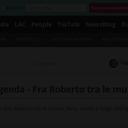
Acquista
nda
LAC
People
TioTalk
NewsBlog
R
EMA
SPETTACOLI
MOSTRE E INCONTRI
BIGLIETTERI
Segnalaci
genda - Fra Roberto tra le mu
to «Fra Roberto tra le mura»: data, orario e luogo nell'a