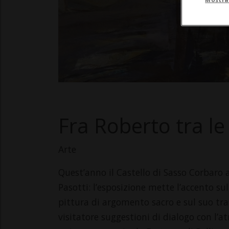
Fra Roberto tra l
Arte
Quest’anno il Castello di Sasso Corbaro 
Pasotti: l’esposizione mette l’accento su
pittura di argomento sacro e sul suo tra
visitatore suggestioni di dialogo con l’