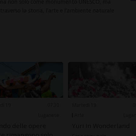
linzona non solo come monumento UNESCO, ma
raverso la storia, l’arte e l’ambiente naturale.
dì 19
07.30
Martedì 19
0
Luganese
Arte
Luga
do delle opere
Yuri in Wonderland
te rimangono solo