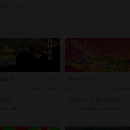
edo - Grono
ica 10
10.00
Domenica 10
1
Bellinzonese
Arte
Bellinzo
 Koy
Oltre il Medioevo
l Grande
Castello di Sasso Corbaro