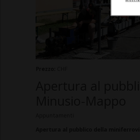
Prezzo:
CHF
Apertura al pubbli
Minusio-Mappo
Appuntamenti
Apertura al pubblico della miniferrov