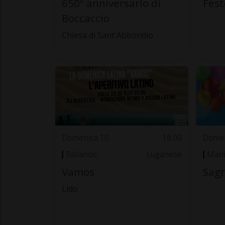
650º anniversario di
Fest
Boccaccio
Chiesa di Sant'Abbondio
Domenica 10
18.00
Domen
Ballando
Luganese
Mani
Vamos
Sagr
Lido