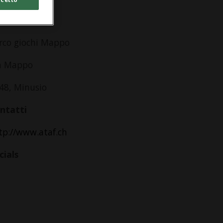
dirizzo
rco giochi Mappo
a Mappo
48, Minusio
ntatti
tp://www.ataf.ch
cials