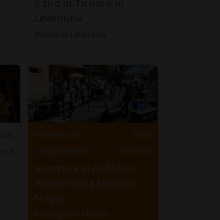
Il tiro in Ticino e in
Leventina
Museo di Leventina
9.00
Domenica 10
20.00
nese
Appuntamenti
Locarnese
Apertura al pubblico
miniferrovia Minusio-
Mappo
Parco giochi Mappo