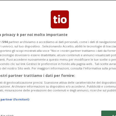
Categoria
Data Fine
a privacy è per noi molto importante
ri
594
partner archiviamo e accediamo ai dati personali, come i dati di navigazione 
ri univoci, sul tuo dispositivo . Selezionando Accetto, abiliti le tecnologie di tracc
portino gli scopi mostrati alla voce "Noi e i nostri partner trattiamo i dati da fornir
tecnologie dovessero essere disabilitate, alcuni contenuti e annunci visualizzati 
Tuesday 11
Wednesday 12
Thursday 13
vanti. Puoi accedere nuovamente a questo menu per modificare le tue scelte o per
endo clic sul link Gestisci le preferenze in fondo alla pagina web.. Tali scelte avr
o del nostro Sito web. Per maggiori informazioni, consulta l'Informativa sulla priva
ostri partner trattiamo i dati per fornire:
ati di geolocalizzazione precisi. Scansione attiva delle caratteristiche del dispositivo 
In
icazione. Archiviare informazioni su dispositivo e/o accedervi. Pubblicità e contenu
ati, misurazione delle prestazioni dei contenuti e degli annunci, ricerche sul pubbl
Pe
 partner (fornitori)
Su
da
 finalità
Ac