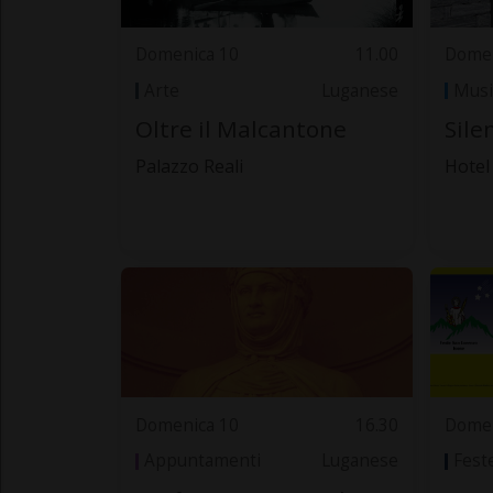
Domenica 10
11.00
Domen
Arte
Luganese
Musi
Oltre il Malcantone
Sile
Palazzo Reali
Hotel 
Domenica 10
16.30
Domen
Appuntamenti
Luganese
Fest