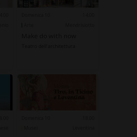
4.00
Domenica 10
14.00
lenio
Arte
Mendrisiotto
Make do with now
Teatro dell'architettura
8.00
Domenica 10
18.00
nese
Musei
Leventina