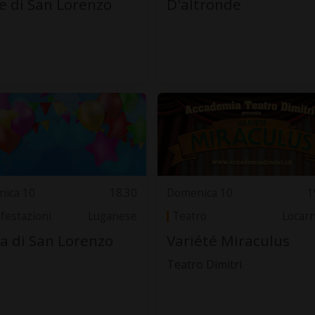
e di San Lorenzo
D'altronde
ica 10
18.30
Domenica 10
1
festazioni
Luganese
Teatro
Locar
a di San Lorenzo
Variété Miraculus
Teatro Dimitri