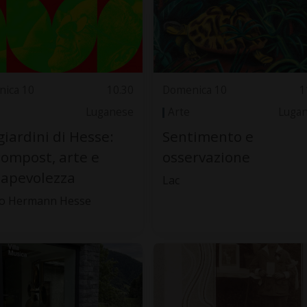
ica 10
10.30
Domenica 10
1
Luganese
Arte
Luga
giardini di Hesse:
Sentimento e
compost, arte e
osservazione
apevolezza
Lac
o Hermann Hesse