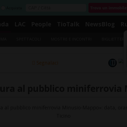
Acquista
nda
LAC
People
TioTalk
NewsBlog
R
EMA
SPETTACOLI
MOSTRE E INCONTRI
BIGLIETTERI
Segnalaci
ura al pubblico miniferrovi
ra al pubblico miniferrovia Minusio-Mappo»: data, orar
Ticino