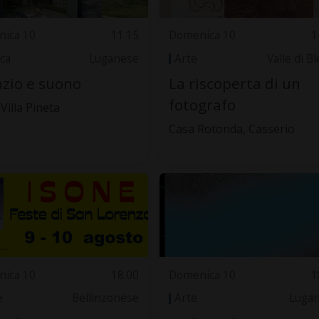
ica 10
11.15
Domenica 10
1
ca
Luganese
Arte
Valle di B
nzio e suono
La riscoperta di un
fotografo
Villa Pineta
Casa Rotonda, Casserio
ica 10
18.00
Domenica 10
1
e
Bellinzonese
Arte
Luga