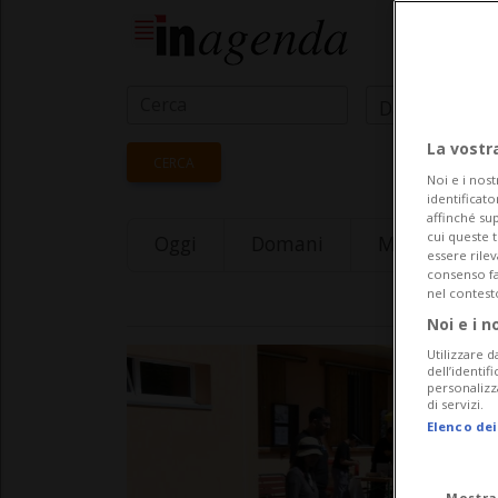
Data Inizio
La vostr
CERCA
Noi e i nost
identificato
affinché sup
cui queste 
Oggi
Domani
Monday 10
essere rile
consenso fac
nel contest
Noi e i n
Utilizzare d
dell’identif
personalizz
di servizi.
Elenco dei
Mostra