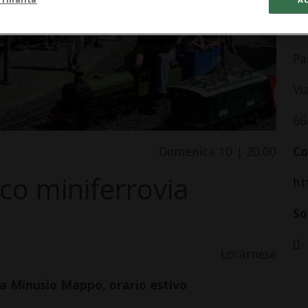
In
Pa
Vi
66
Domenica 10 | 20.00
Co
co miniferrovia
ht
So
Locarnese
ia Minusio Mappo, orario estivo