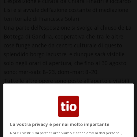
L’esposizione è curata da Chiara Finadri e Riccardo
Lisi e si avvale dell’azione costante di mediazione
territoriale di Francesca Solari.
Una parte dell’esposizione si svolge al chiuso de La
Bottega di Gandria, cooperativa che tra le altre
cose funge anche da centro culturale di questo
splendido borgo lacustre, e dunque sarà visibile
solo negli orari di apertura, che fino al 30 agosto
sono: mer–sab: 8–23, dom–mar: 8–20.
Tutte le altre opere sono poste all’aperto e visibili
sempre, fino al 2 novembre 2025. L’intera
esposizione ha ingresso libero.
La vostra privacy è per noi molto importante
Info Evento
Noi e i nostri
594
partner archiviamo e accediamo ai dati personali,