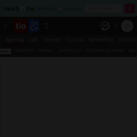
Affitta
Acquista
s
Agenda
LAC
People
TioTalk
NewsBlog
Rubric
CONCERTI
CINEMA
SPETTACOLI
MOSTRE E INCONTRI
BIG