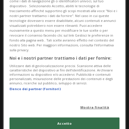
come i dati di navigazione gli o identificatori univoci, sul tuo
Per tutti
dispositivo . Selezionando Accetto, abiliti le tecnologie di
tracciamento affinché supportino gli scopi mostrati alla voce "Noi e i
da Sunday 20 July 2025
nostri partner trattiamo i dati da fornire". Nel caso in cui queste
tecnologie dovessero essere disabilitate, alcuni contenuti e annunci
a Sunday 2 November 2025
visualizzati potrebbero non essere rilevanti. Puoi accedere
nuovamente a questo menu per modificare le tue scelte o per
tutti i giorni
revocare il consenso facendo clic sul link Gestisci le preferenze in
dalle 18.00
fondo alla pagina web.. Tali scelte avranno effetto nel contesto del
nostro Sito web. Per maggiori informazioni, consulta l'Informativa
sulla privacy.
Indirizzo
Noi e i nostri partner trattiamo i dati per fornire:
Zona Imbarcadero e tutto il villaggio
Utilizzare dati di geolocalizzazione precisi. Scansione attiva delle
caratteristiche del dispositivo ai fini dell’identificazione. Archiviare
informazioni su dispositivo e/o accedervi. Pubblicità e contenuti
6978, Gandria
personalizzati, misurazione delle prestazioni dei contenuti e degli
annunci, ricerche sul pubblico, sviluppo di servizi.
Elenco dei partner (fornitori)
Contatti
https://www.labottegadigandria.ch
Mostra finalità
Accetto