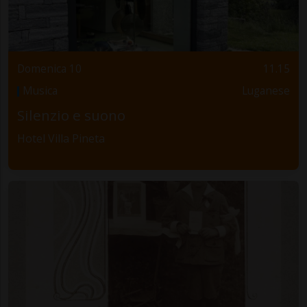
Domenica 10
11.15
Musica
Luganese
Silenzio e suono
Hotel Villa Pineta