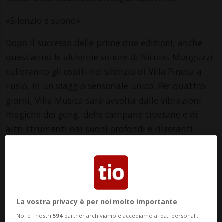
«Silenzio e suono»
Dopo il successo delle prime due edizioni, anche
quest’anno le alchimie sonore di Nicolas Monguzzi
culleranno gli ospiti nel silenzio di Villa Pineta a
Fusio, in un viaggio sensoriale unico. Per quattro
giorni, Villa Musica sarà avvolta dalle vibrazioni
magiche dei gong, delle campane tibetane e di
altri strumenti dai suoni profondi e rilassanti.
Nicolas Monguzzi (AVECLESON.CH), esteta del
suono, percussionista e specializzato nel
massaggio sonoro con le campane terapeutiche
Peter Hess, vi offre tre diverse proposte per
immergervi nel suo mondo di suoni rigeneranti.
La vostra privacy è per noi molto importante
Noi e i nostri
594
partner archiviamo e accediamo ai dati personali,