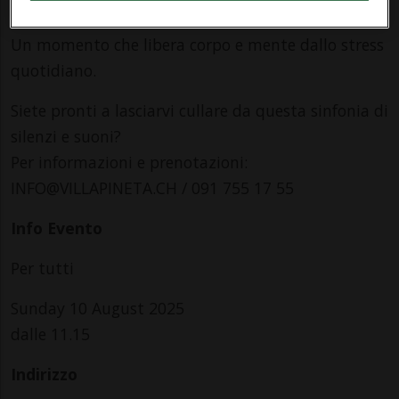
Su prenotazione (CHF 80.- / 70.- peri nostri ospiti)
Un momento che libera corpo e mente dallo stress
quotidiano.
Siete pronti a lasciarvi cullare da questa sinfonia di
silenzi e suoni?
Per informazioni e prenotazioni:
INFO@VILLAPINETA.CH / 091 755 17 55
Info Evento
Per tutti
Sunday 10 August 2025
dalle 11.15
Indirizzo