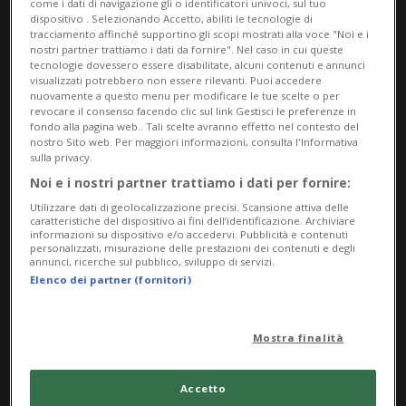
Concerto immersivo
come i dati di navigazione gli o identificatori univoci, sul tuo
dispositivo . Selezionando Accetto, abiliti le tecnologie di
Domenica 10 agosto, ore 11:15 (offerta libera,
tracciamento affinché supportino gli scopi mostrati alla voce "Noi e i
nostri partner trattiamo i dati da fornire". Nel caso in cui queste
prezzo suggerito CHF 25.- seguito da un aperitivo
tecnologie dovessero essere disabilitate, alcuni contenuti e annunci
offerto)
visualizzati potrebbero non essere rilevanti. Puoi accedere
nuovamente a questo menu per modificare le tue scelte o per
Un viaggio sonoro collettivo, un’esperienza
revocare il consenso facendo clic sul link Gestisci le preferenze in
fondo alla pagina web.. Tali scelte avranno effetto nel contesto del
sensoriale unica.
nostro Sito web. Per maggiori informazioni, consulta l'Informativa
sulla privacy.
Bagni di suono in gruppo
Noi e i nostri partner trattiamo i dati per fornire:
Venerdì 8 agosto, ore 17:00
Utilizzare dati di geolocalizzazione precisi. Scansione attiva delle
caratteristiche del dispositivo ai fini dell’identificazione. Archiviare
Sabato 9 agosto, ore 11:00 e 17:00
informazioni su dispositivo e/o accedervi. Pubblicità e contenuti
personalizzati, misurazione delle prestazioni dei contenuti e degli
Domenica 10 agosto, ore 17:00
annunci, ricerche sul pubblico, sviluppo di servizi.
Lunedì 11 agosto, ore 11:00
Elenco dei partner (fornitori)
Circa 90 minuti di rilassamento profondo, tra
risonanze e silenzi (offerta libera, prezzo suggerito
Mostra finalità
CHF 40.- a persona)
Accetto
Massaggi sonori individuali