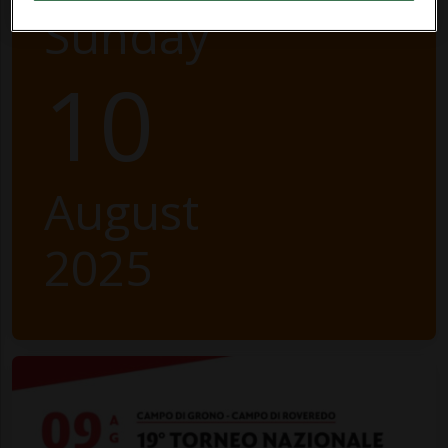
Sunday
10
August
2025