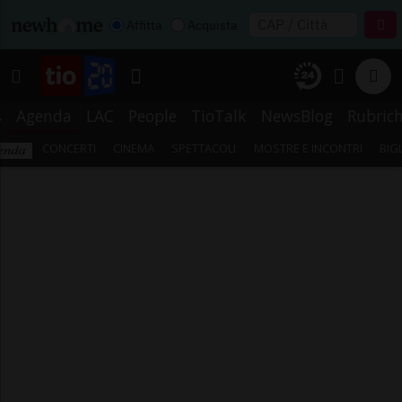
Affitta
Acquista
s
Agenda
LAC
People
TioTalk
NewsBlog
Rubric
CONCERTI
CINEMA
SPETTACOLI
MOSTRE E INCONTRI
BIG