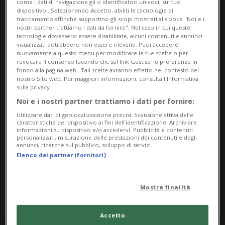
come i dati di navigazione gli o identificatori univoci, sul tuo
tutti i giorni
dispositivo . Selezionando Accetto, abiliti le tecnologie di
dalle 10.00
tracciamento affinché supportino gli scopi mostrati alla voce "Noi e i
nostri partner trattiamo i dati da fornire". Nel caso in cui queste
tecnologie dovessero essere disabilitate, alcuni contenuti e annunci
Indirizzo
visualizzati potrebbero non essere rilevanti. Puoi accedere
nuovamente a questo menu per modificare le tue scelte o per
revocare il consenso facendo clic sul link Gestisci le preferenze in
Castel Grande
fondo alla pagina web.. Tali scelte avranno effetto nel contesto del
nostro Sito web. Per maggiori informazioni, consulta l'Informativa
Salita Castelgrande 18
sulla privacy.
Noi e i nostri partner trattiamo i dati per fornire:
6500, Bellinzona
Utilizzare dati di geolocalizzazione precisi. Scansione attiva delle
caratteristiche del dispositivo ai fini dell’identificazione. Archiviare
informazioni su dispositivo e/o accedervi. Pubblicità e contenuti
Contatti
personalizzati, misurazione delle prestazioni dei contenuti e degli
annunci, ricerche sul pubblico, sviluppo di servizi.
https://fortezzabellinzona.ch/mostre-attivita/dirk-
Elenco dei partner (fornitori)
koy/?occurrence=2025-07-19
Mostra finalità
Accetto