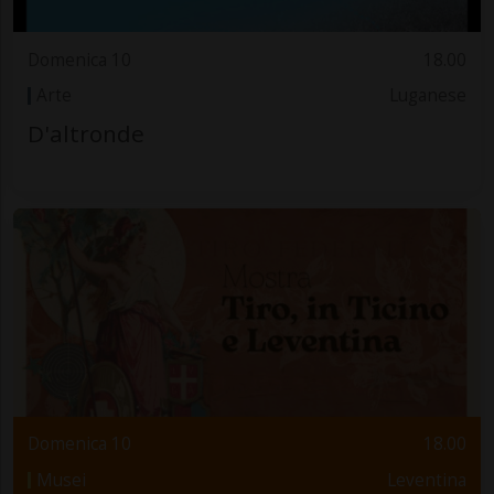
Domenica 10
18.00
Arte
Luganese
D'altronde
Domenica 10
18.00
Musei
Leventina