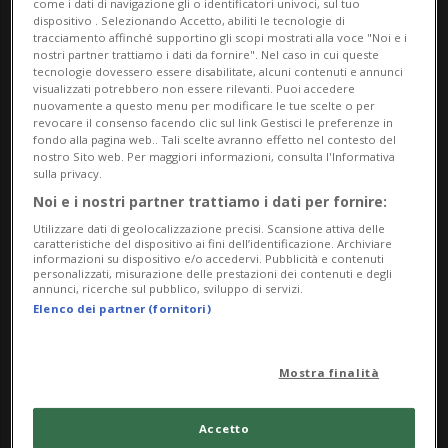
come i dati di navigazione gli o identificatori univoci, sul tuo
dispositivo . Selezionando Accetto, abiliti le tecnologie di
dagli archivi delle società di tiro locali.
tracciamento affinché supportino gli scopi mostrati alla voce "Noi e i
nostri partner trattiamo i dati da fornire". Nel caso in cui queste
L’esposizione sarà inaugurata il 27 giugno alle ore
tecnologie dovessero essere disabilitate, alcuni contenuti e annunci
visualizzati potrebbero non essere rilevanti. Puoi accedere
18:00 e sarà visitabile fino al 26 ottobre 2025, dal
nuovamente a questo menu per modificare le tue scelte o per
revocare il consenso facendo clic sul link Gestisci le preferenze in
martedì alla domenica (14:00-17:00).
fondo alla pagina web.. Tali scelte avranno effetto nel contesto del
nostro Sito web. Per maggiori informazioni, consulta l'Informativa
Info Evento
sulla privacy.
Noi e i nostri partner trattiamo i dati per fornire:
da Friday 27 June 2025
Utilizzare dati di geolocalizzazione precisi. Scansione attiva delle
caratteristiche del dispositivo ai fini dell’identificazione. Archiviare
a Sunday 26 October 2025
informazioni su dispositivo e/o accedervi. Pubblicità e contenuti
personalizzati, misurazione delle prestazioni dei contenuti e degli
Ma,Me,Gi,Ve,Sa,Do
annunci, ricerche sul pubblico, sviluppo di servizi.
dalle 18.00
Elenco dei partner (fornitori)
Indirizzo
Mostra finalità
Museo di Leventina
Accetto
Via Fond la Tera 4