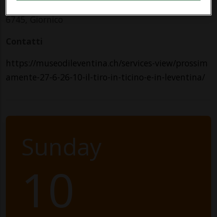
6745, Giornico
Contatti
https://museodileventina.ch/services-view/prossim
amente-27-6-26-10-il-tiro-in-ticino-e-in-leventina/
Sunday
10