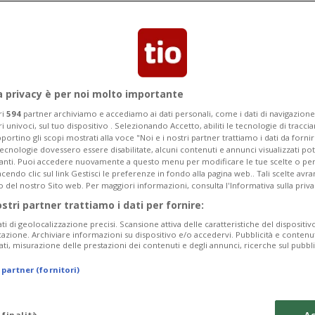
Categoria
Data Fine
a privacy è per noi molto importante
ri
594
partner archiviamo e accediamo ai dati personali, come i dati di navigazione 
ri univoci, sul tuo dispositivo . Selezionando Accetto, abiliti le tecnologie di tracc
portino gli scopi mostrati alla voce "Noi e i nostri partner trattiamo i dati da fornir
tecnologie dovessero essere disabilitate, alcuni contenuti e annunci visualizzati 
Tuesday 11
Wednesday 12
Thursday 13
vanti. Puoi accedere nuovamente a questo menu per modificare le tue scelte o per
endo clic sul link Gestisci le preferenze in fondo alla pagina web.. Tali scelte avr
o del nostro Sito web. Per maggiori informazioni, consulta l'Informativa sulla priva
ostri partner trattiamo i dati per fornire:
ati di geolocalizzazione precisi. Scansione attiva delle caratteristiche del dispositivo 
In
icazione. Archiviare informazioni su dispositivo e/o accedervi. Pubblicità e contenu
ati, misurazione delle prestazioni dei contenuti e degli annunci, ricerche sul pubbl
Pe
 partner (fornitori)
Sa
da
 finalità
Ac