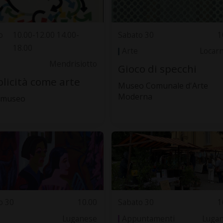
o
10.00-12.00 14.00-
Sabato 30
1
18.00
Arte
Locar
Mendrisiotto
Gioco di specchi
licità come arte
Museo Comunale d'Arte
Moderna
. museo
o 30
10.00
Sabato 30
1
Luganese
Appuntamenti
Luga