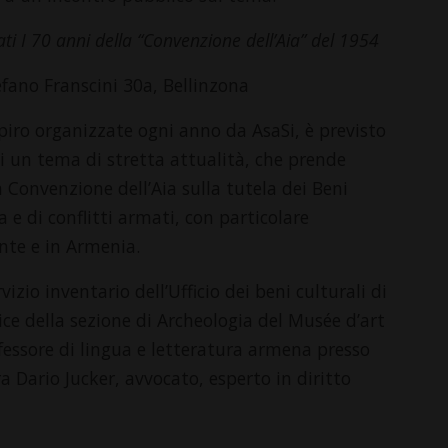
mati I 70 anni della “Convenzione dell’Aia” del 1954
efano Franscini 30a, Bellinzona
piro organizzate ogni anno da AsaSi, è previsto
un tema di stretta attualità, che prende
 Convenzione dell’Aia sulla tutela dei Beni
ca e di conflitti armati, con particolare
nte e in Armenia.
izio inventario dell’Ufficio dei beni culturali di
ice della sezione di Archeologia del Musée d’art
rofessore di lingua e letteratura armena presso
ra Dario Jucker, avvocato, esperto in diritto