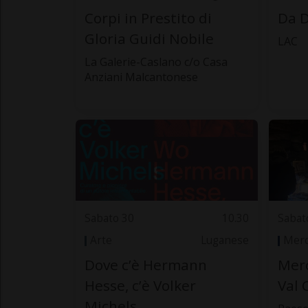
Corpi in Prestito di
Da D
Gloria Guidi Nobile
LAC
La Galerie-Caslano c/o Casa
Anziani Malcantonese
Sabato 30
10.30
Sabat
Arte
Luganese
Merc
Dove c’è Hermann
Merc
Hesse, c’è Volker
Val 
Michels