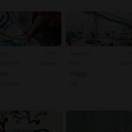
o 30
10.00
Sabato 30
1
ntamenti
Luganese
Arte
Luga
kids
Viaggi
 in erba
Lac