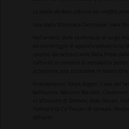
La tutela dei beni culturali nei conflitti ar
Sala della Biblioteca Cantonale, Viale St
Nell’ambito delle conferenze di largo res
un pomeriggio di approfondimento su di 
spunto dai settant’anni dalla firma della
culturali in contesti di instabilità politi
attenzione alla situazione in Medio Orie
Interverranno: Katja Bigger, Capo del Serv
Bellinzona, Béatrice Blandin, Conservatr
et d’histoire di Ginevra, Aldo Ferrari, P
l’Università Ca’ Foscari di Venezia. Mode
dell’arte.