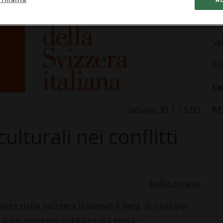
In
Sa
65
Co
Sabato 30 | 15.00
ht
ulturali nei conflitti
Bellinzonese
arte della Svizzera italiana) è lieta di invitarvi
 a un incontro pubblico sul tema: