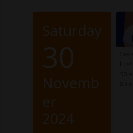
Saturday
30
Sabat
Conf
50 a
Novemb
Bibli
er
2024