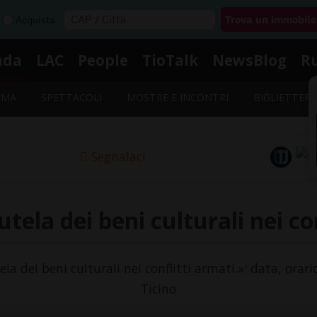
Acquista
nda
LAC
People
TioTalk
NewsBlog
R
EMA
SPETTACOLI
MOSTRE E INCONTRI
BIGLIETTERI
Segnalaci
tela dei beni culturali nei co
ela dei beni culturali nei conflitti armati.»: data, orar
Ticino