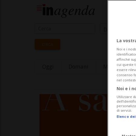
Data Inizio
La vostr
CERCA
Noi e i nost
identificato
affinché sup
cui queste 
Oggi
Domani
Monday 10
essere rile
consenso fac
nel contest
Noi e i n
Utilizzare d
dell’identif
personalizz
di servizi.
Elenco dei
Mostra