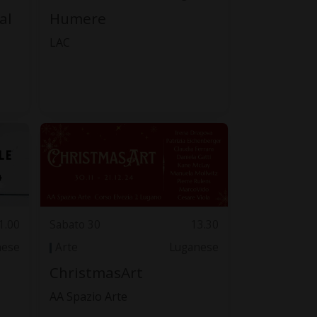
al
Humere
LAC
1.00
Sabato 30
13.30
nese
Arte
Luganese
ChristmasArt
AA Spazio Arte