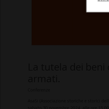
La tutela dei beni c
armati.
Conferenze
AsaSi (Associazione storiche e storici dell’
sabato 30 novembre 2024, alle ore 15.00