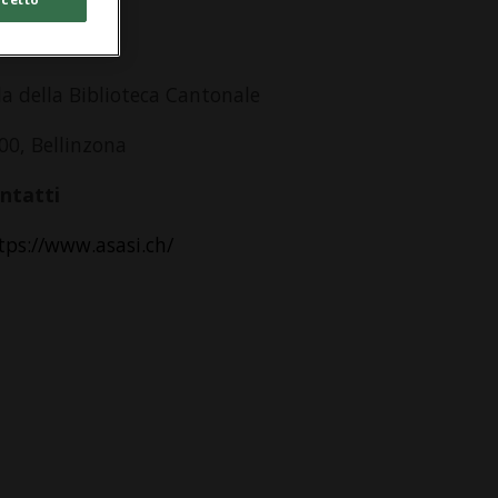
dirizzo
la della Biblioteca Cantonale
00, Bellinzona
ntatti
tps://www.asasi.ch/