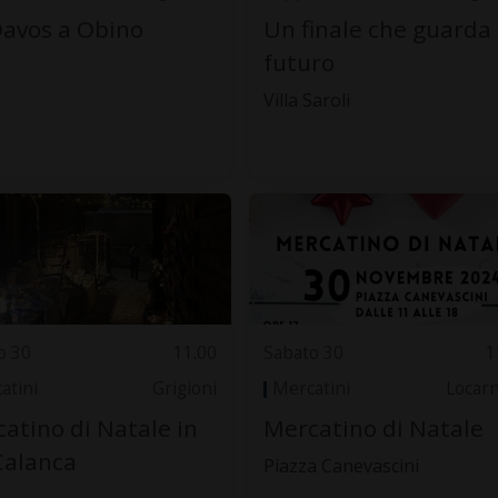
avos a Obino
Un finale che guarda 
futuro
Villa Saroli
o 30
11.00
Sabato 30
1
atini
Grigioni
Mercatini
Locar
atino di Natale in
Mercatino di Natale
Calanca
Piazza Canevascini