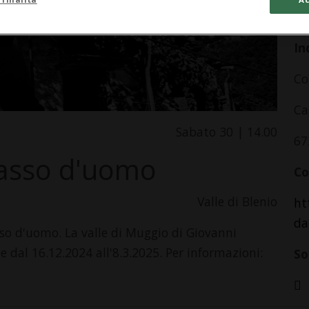
da
In
Co
Ca
Sabato 30 | 14.00
67
passo d'uomo
Co
Valle di Blenio
ht
da
so d'uomo. La valle di Muggio di Giovanni
 dal 16.12.2024 all'8.3.2025. Per informazioni:
So