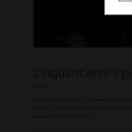
Cinquant'anni a 
Musei
Mostra fotografica "Cinquant'anni a pas
Luisoni". ATTENZIONE: chiusura invernale
www.archiviodonetta.ch.