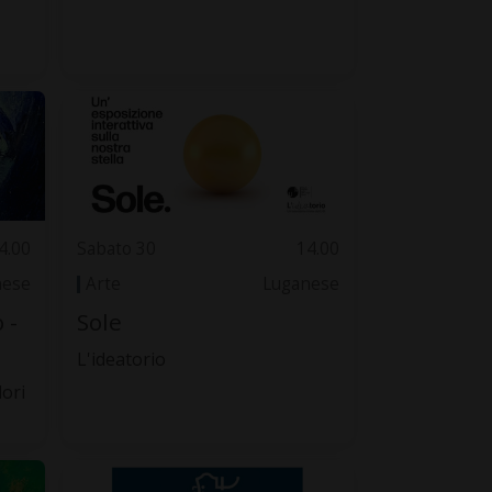
4.00
Sabato 30
14.00
nese
Arte
Luganese
 -
Sole
L'ideatorio
lori