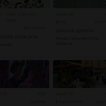
o
10.00-12.00 14.00-
Sabato 30
1
18.00
Arte
Locar
Mendrisiotto
Gioco di specchi
licità come arte
Museo Comunale d'Arte
Moderna
. museo
o 30
10.00
Sabato 30
1
Luganese
Appuntamenti
Luga