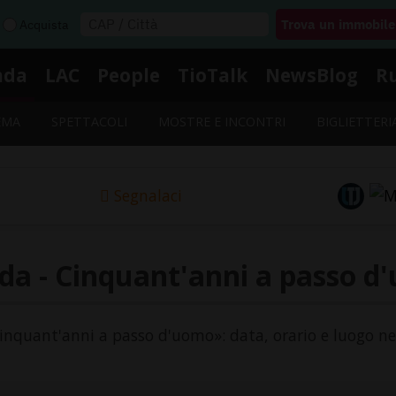
Acquista
nda
LAC
People
TioTalk
NewsBlog
R
EMA
SPETTACOLI
MOSTRE E INCONTRI
BIGLIETTERI
Segnalaci
da - Cinquant'anni a passo d
«Cinquant'anni a passo d'uomo»: data, orario e luogo nel