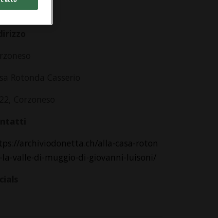
lle 14.00
dirizzo
rzoneso
sa Rotonda Casserio
22, Corzoneso
ntatti
tps://archiviodonetta.ch/alla-casa-roton
-la-valle-di-muggio-di-giovanni-luisoni/
cials