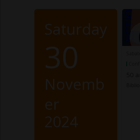
Saturday
30
Sabat
Conf
50 a
Novemb
Bibli
er
2024