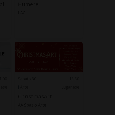
al
Humere
LAC
1.00
Sabato 30
13.30
nese
Arte
Luganese
ChristmasArt
AA Spazio Arte