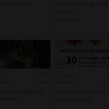
avos a Obino
Un finale che guarda 
futuro
Villa Saroli
o 30
11.00
Sabato 30
1
atini
Grigioni
Mercatini
Locar
atino di Natale in
Mercatino di Natale
Calanca
Piazza Canevascini
e