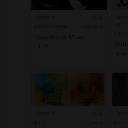
Sabato 30
10.00
Sabat
30
Appuntamenti
Locarnese
Arte
Yoga & Live Music
Pubb
Il Loft
m.a.x
Sabato 30
10.00
Sabat
Arte
Luganese
Arte