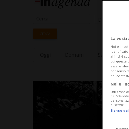
Data Inizio
CERCA
La vostr
Noi e i nost
identificato
Oggi
Domani
Saturday 08
affinché sup
cui queste 
essere rile
consenso fac
nel contest
Noi e i n
Utilizzare d
dell’identif
personalizz
di servizi.
Elenco dei
Mostra