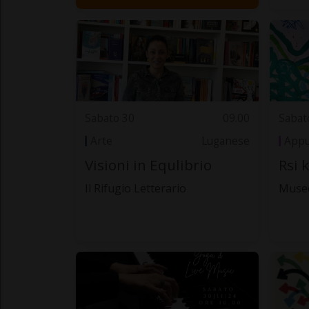
Sabato 30
09.00
Sabat
Arte
Luganese
Appu
Visioni in Equlibrio
Rsi 
Il Rifugio Letterario
Museo