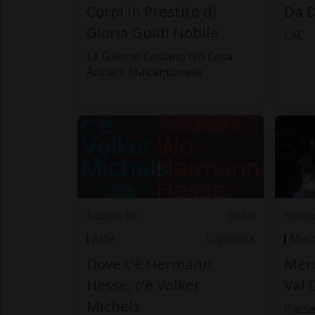
Corpi in Prestito di
Da D
Gloria Guidi Nobile
LAC
La Galerie-Caslano c/o Casa
Anziani Malcantonese
Sabato 30
10.30
Sabat
Arte
Luganese
Merc
Dove c’è Hermann
Merc
Hesse, c’è Volker
Val 
Michels
Paes