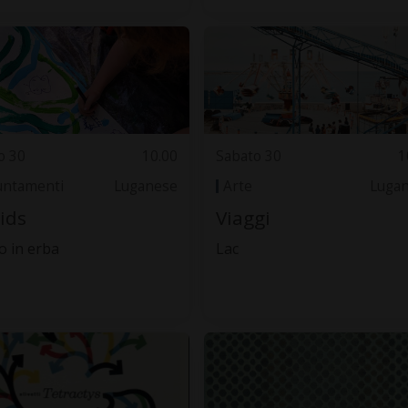
o 30
10.00
Sabato 30
1
ntamenti
Luganese
Arte
Luga
kids
Viaggi
 in erba
Lac