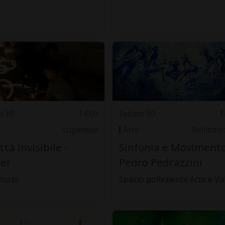
o 30
14.00
Sabato 30
1
Luganese
Arte
Bellinzo
ttà invisibile -
Sinfonia e Movimento
ier
Pedro Pedrazzini
torio
Spazio polivalente Arte e Va