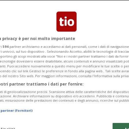
Categoria
Data Fine
a privacy è per noi molto importante
ri
594
partner archiviamo e accediamo ai dati personali, come i dati di navigazione 
ri univoci, sul tuo dispositivo . Selezionando Accetto, abiliti le tecnologie di tracc
Sunday 09
Monday 10
Tuesday 11
portino gli scopi mostrati alla voce "Noi e i nostri partner trattiamo i dati da fornir
tecnologie dovessero essere disabilitate, alcuni contenuti e annunci visualizzati 
vanti. Puoi accedere nuovamente a questo menu per modificare le tue scelte o per
endo clic sul link Gestisci le preferenze in fondo alla pagina web.. Tali scelte avr
o del nostro Sito web. Per maggiori informazioni, consulta l'Informativa sulla priva
ostri partner trattiamo i dati per fornire:
In
ati di geolocalizzazione precisi. Scansione attiva delle caratteristiche del dispositivo 
icazione. Archiviare informazioni su dispositivo e/o accedervi. Pubblicità e contenu
Pe
ati, misurazione delle prestazioni dei contenuti e degli annunci, ricerche sul pubbl
da
 partner (fornitori)
a 
Sa
 finalità
Ac