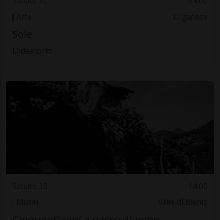
Sabato 30
14.00
Arte
Luganese
Sole
L'ideatorio
Sabato 30
14.00
Musei
Valle di Blenio
Cinquant'anni a passo d'uomo