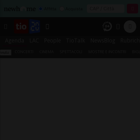
Affitta
Acquista
Agenda
LAC
People
TioTalk
NewsBlog
Rubrich
CONCERTI
CINEMA
SPETTACOLI
MOSTRE E INCONTRI
BIG