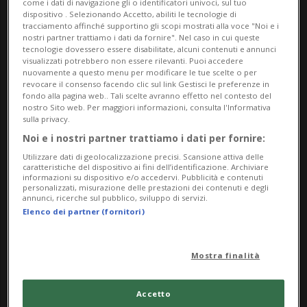
come i dati di navigazione gli o identificatori univoci, sul tuo
dispositivo . Selezionando Accetto, abiliti le tecnologie di
La pista sarà aperta al pubblico nei seguenti orari:
tracciamento affinché supportino gli scopi mostrati alla voce "Noi e i
nostri partner trattiamo i dati da fornire". Nel caso in cui queste
giovedì e venerdì dalle 16:00 alle 19:00, mercoledì,
tecnologie dovessero essere disabilitate, alcuni contenuti e annunci
visualizzati potrebbero non essere rilevanti. Puoi accedere
sabato e domenica dalle 14:00 alle 19:00.
nuovamente a questo menu per modificare le tue scelte o per
revocare il consenso facendo clic sul link Gestisci le preferenze in
Si segnala che sono gratuiti sia l’accesso alla pista
fondo alla pagina web.. Tali scelte avranno effetto nel contesto del
nostro Sito web. Per maggiori informazioni, consulta l'Informativa
sia il noleggio dei pattini. Per chi lo desidera si
sulla privacy.
possono utilizzare anche i normali pattini per il
Noi e i nostri partner trattiamo i dati per fornire:
pattinaggio su ghiaccio.
Utilizzare dati di geolocalizzazione precisi. Scansione attiva delle
caratteristiche del dispositivo ai fini dell’identificazione. Archiviare
informazioni su dispositivo e/o accedervi. Pubblicità e contenuti
Per il programma completo consultate il nostro
personalizzati, misurazione delle prestazioni dei contenuti e degli
annunci, ricerche sul pubblico, sviluppo di servizi.
sito.
Elenco dei partner (fornitori)
Info Evento
Mostra finalità
Per famiglie
Accetto
da Friday 22 November 2024