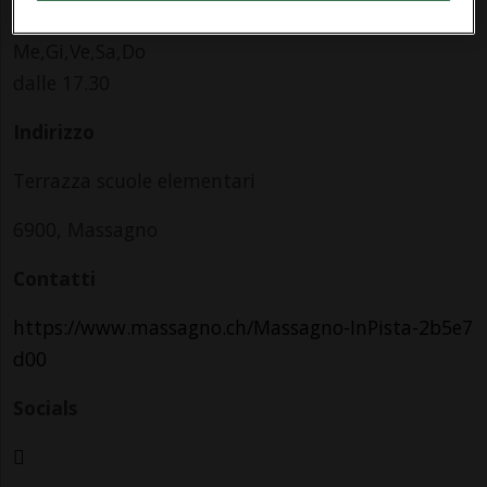
a Sunday 29 December 2024
Me,Gi,Ve,Sa,Do
dalle 17.30
Indirizzo
Terrazza scuole elementari
6900, Massagno
Contatti
https://www.massagno.ch/Massagno-InPista-2b5e7
d00
Socials