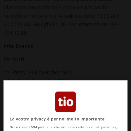
plasmate con materiale naturale ma anche
riciclato e molto altro. A Lodrino dalle 15:00 alle
20:00 in via Ghinghello 36. Per informazioni 079
704 72 88
Info Evento
Per tutti
da Friday 29 November 2024
a Sunday 1 December 2024
Ve,Sa,Do
dalle 15.00
Indirizzo
La vostra privacy è per noi molto importante
casa
Noi e i nostri
594
partner archiviamo e accediamo ai dati personali,