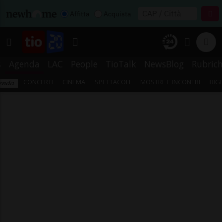
Affitta
Acquista
s
Agenda
LAC
People
TioTalk
NewsBlog
Rubric
CONCERTI
CINEMA
SPETTACOLI
MOSTRE E INCONTRI
BIG