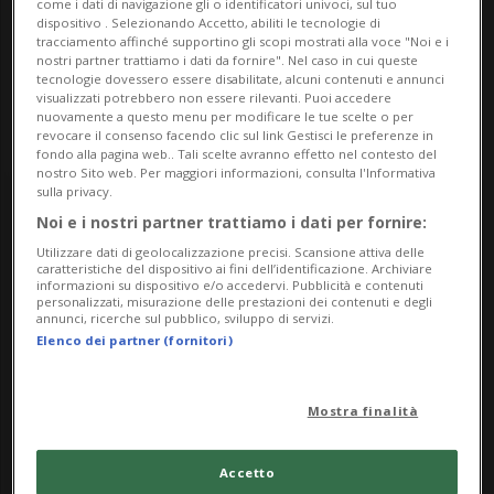
come i dati di navigazione gli o identificatori univoci, sul tuo
via Ghinghello 36
dispositivo . Selezionando Accetto, abiliti le tecnologie di
tracciamento affinché supportino gli scopi mostrati alla voce "Noi e i
nostri partner trattiamo i dati da fornire". Nel caso in cui queste
6527, Lodrino
tecnologie dovessero essere disabilitate, alcuni contenuti e annunci
visualizzati potrebbero non essere rilevanti. Puoi accedere
nuovamente a questo menu per modificare le tue scelte o per
revocare il consenso facendo clic sul link Gestisci le preferenze in
fondo alla pagina web.. Tali scelte avranno effetto nel contesto del
nostro Sito web. Per maggiori informazioni, consulta l'Informativa
sulla privacy.
Saturday
Noi e i nostri partner trattiamo i dati per fornire:
Utilizzare dati di geolocalizzazione precisi. Scansione attiva delle
30
caratteristiche del dispositivo ai fini dell’identificazione. Archiviare
informazioni su dispositivo e/o accedervi. Pubblicità e contenuti
personalizzati, misurazione delle prestazioni dei contenuti e degli
annunci, ricerche sul pubblico, sviluppo di servizi.
Elenco dei partner (fornitori)
November
Mostra finalità
2024
Accetto