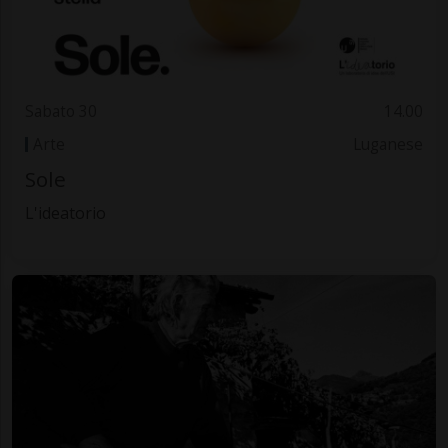
Sabato 30
14.00
Arte
Luganese
Sole
L'ideatorio