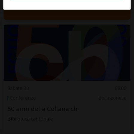
Sabato 30
08.00
Conferenze
Bellinzonese
50 anni della Collana ch
Biblioteca cantonale