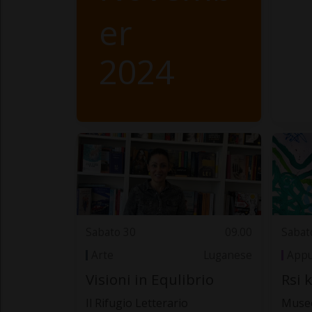
er
2024
Sabato 30
09.00
Sabat
Arte
Luganese
Appu
Visioni in Equlibrio
Rsi 
Il Rifugio Letterario
Museo