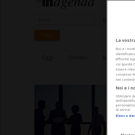
Data Inizio
CERCA
La vostr
Noi e i nost
identificato
Oggi
Domani
Monday 10
affinché sup
cui queste 
essere rile
consenso fac
nel contest
Noi e i n
Utilizzare d
dell’identif
personalizz
di servizi.
Elenco dei
Mostra