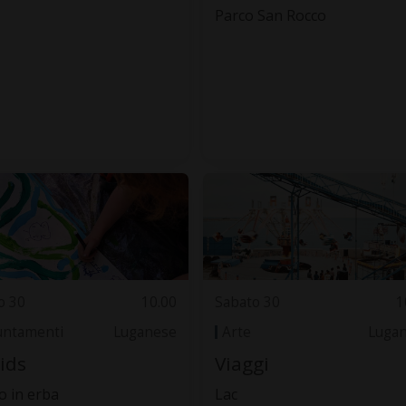
Parco San Rocco
o 30
10.00
Sabato 30
1
ntamenti
Luganese
Arte
Luga
kids
Viaggi
 in erba
Lac