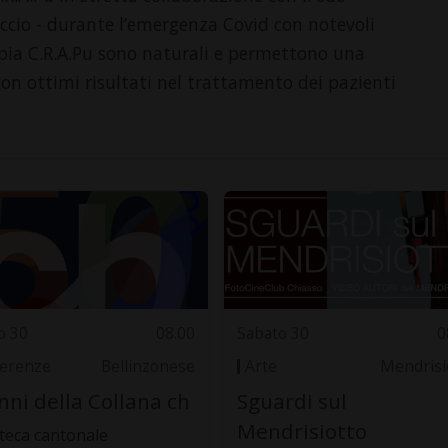
Puccio - durante l’emergenza Covid con notevoli
apia C.R.A.Pu sono naturali e permettono una
on ottimi risultati nel trattamento dei pazienti
o 30
08.00
Sabato 30
0
erenze
Bellinzonese
Arte
Mendrisi
nni della Collana ch
Sguardi sul
Mendrisiotto
oteca cantonale