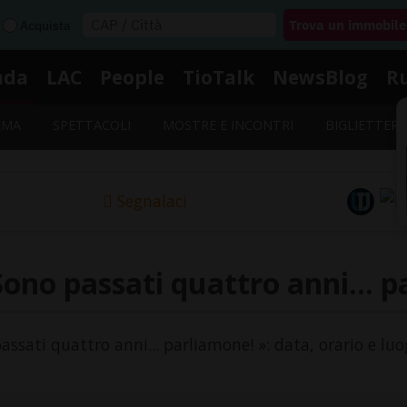
Acquista
nda
LAC
People
TioTalk
NewsBlog
R
EMA
SPETTACOLI
MOSTRE E INCONTRI
BIGLIETTERI
Segnalaci
ono passati quattro anni... 
passati quattro anni... parliamone! »: data, orario e luo