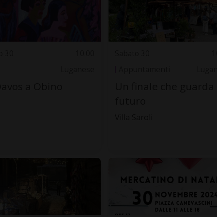
o 30
10.00
Sabato 30
1
Luganese
Appuntamenti
Luga
avos a Obino
Un finale che guarda 
futuro
Villa Saroli