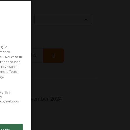
Località
gli o
iamento
Friday 14
e". Nel caso in
potrebbero non
 revocare il
anno effetto
cy.
fo Evento
ai fini
ti
turday 30 November 2024
ico, sviluppo
lle 20.00
dirizzo
cetto