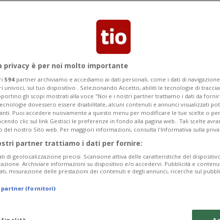
Categoria
Data Fine
a privacy è per noi molto importante
ri
594
partner archiviamo e accediamo ai dati personali, come i dati di navigazione 
ri univoci, sul tuo dispositivo . Selezionando Accetto, abiliti le tecnologie di tracc
Tuesday 11
Wednesday 12
Thursday 13
portino gli scopi mostrati alla voce "Noi e i nostri partner trattiamo i dati da fornir
tecnologie dovessero essere disabilitate, alcuni contenuti e annunci visualizzati 
vanti. Puoi accedere nuovamente a questo menu per modificare le tue scelte o per
endo clic sul link Gestisci le preferenze in fondo alla pagina web.. Tali scelte avr
o del nostro Sito web. Per maggiori informazioni, consulta l'Informativa sulla priva
ostri partner trattiamo i dati per fornire:
In
ati di geolocalizzazione precisi. Scansione attiva delle caratteristiche del dispositivo 
icazione. Archiviare informazioni su dispositivo e/o accedervi. Pubblicità e contenu
Sa
ati, misurazione delle prestazioni dei contenuti e degli annunci, ricerche sul pubbl
da
 partner (fornitori)
In
 finalità
Ac