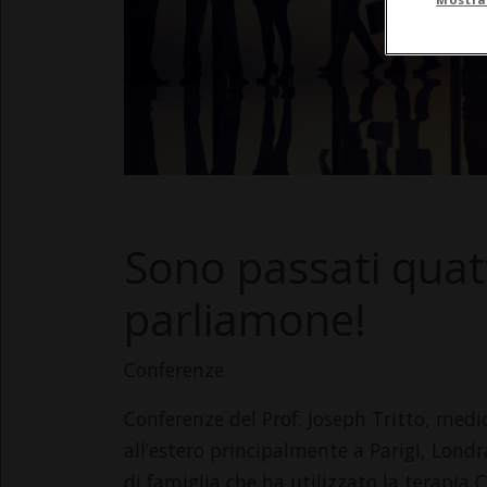
Sono passati quatt
parliamone!
Conferenze
Conferenze del Prof. Joseph Tritto, medic
all’estero principalmente a Parigi, Lond
di famiglia che ha utilizzato la terapia C