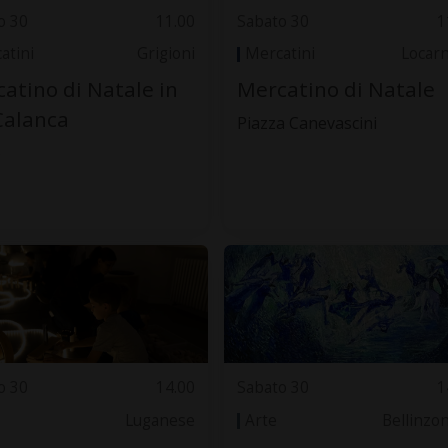
o 30
11.00
Sabato 30
1
atini
Grigioni
Mercatini
Locar
atino di Natale in
Mercatino di Natale
Calanca
Piazza Canevascini
e
o 30
14.00
Sabato 30
1
Luganese
Arte
Bellinzo