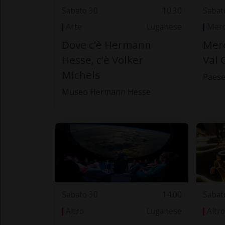
Sabato 30
10.30
Sabat
Arte
Luganese
Merc
Dove c’è Hermann
Merc
Hesse, c’è Volker
Val 
Michels
Paes
Museo Hermann Hesse
Sabato 30
14.00
Sabat
Altro
Luganese
Altro