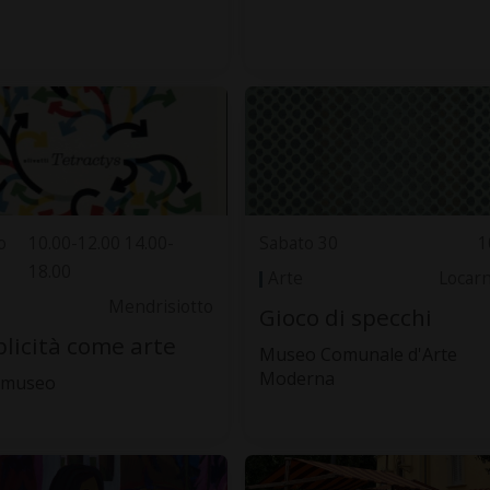
o
10.00-12.00 14.00-
Sabato 30
1
18.00
Arte
Locar
Mendrisiotto
Gioco di specchi
licità come arte
Museo Comunale d'Arte
Moderna
. museo