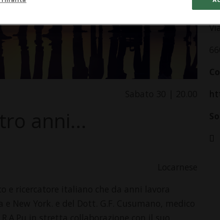
Pa
Vi
66
Co
Sabato 30 | 20.00
ht
ro anni...
So
Locarnese
o e ricercatore italiano che da anni lavora
ra e New York. e del Dott. G.F. Cusumano, medico
.R.A.Pu in stretta collaborazione con il suo