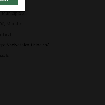
lacongressi
a Municipio 2
00, Muralto
ntatti
tps://helvethica-ticino.ch/
cials