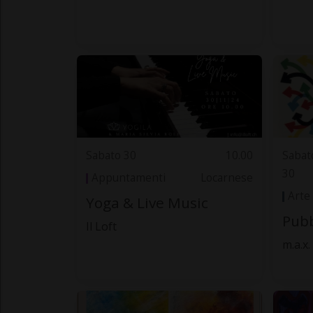
Sabato 30
10.00
Sabat
30
Appuntamenti
Locarnese
Arte
Yoga & Live Music
Pubb
Il Loft
m.a.x