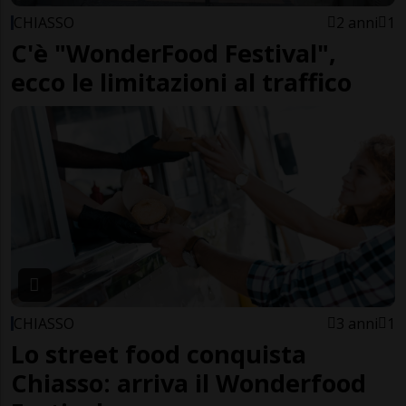
CHIASSO
2 anni
1
C'è "WonderFood Festival",
ecco le limitazioni al traffico
CHIASSO
3 anni
1
Lo street food conquista
Chiasso: arriva il Wonderfood