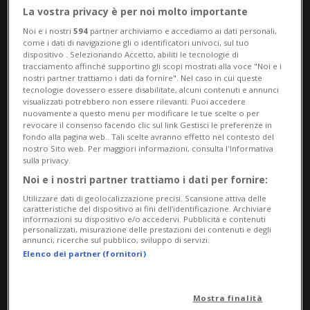
La vostra privacy è per noi molto importante
Noi e i nostri
594
partner archiviamo e accediamo ai dati personali,
come i dati di navigazione gli o identificatori univoci, sul tuo
dispositivo . Selezionando Accetto, abiliti le tecnologie di
tracciamento affinché supportino gli scopi mostrati alla voce "Noi e i
nostri partner trattiamo i dati da fornire". Nel caso in cui queste
tecnologie dovessero essere disabilitate, alcuni contenuti e annunci
visualizzati potrebbero non essere rilevanti. Puoi accedere
nuovamente a questo menu per modificare le tue scelte o per
Notizie su Wonderfood
revocare il consenso facendo clic sul link Gestisci le preferenze in
fondo alla pagina web.. Tali scelte avranno effetto nel contesto del
Festival
nostro Sito web. Per maggiori informazioni, consulta l'Informativa
sulla privacy.
Noi e i nostri partner trattiamo i dati per fornire:
Segui le notizie e gli approfondimenti su
Utilizzare dati di geolocalizzazione precisi. Scansione attiva delle
caratteristiche del dispositivo ai fini dell’identificazione. Archiviare
Wonderfood Festival.
informazioni su dispositivo e/o accedervi. Pubblicità e contenuti
personalizzati, misurazione delle prestazioni dei contenuti e degli
annunci, ricerche sul pubblico, sviluppo di servizi.
Elenco dei partner (fornitori)
Mostra finalità