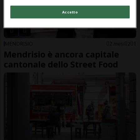
Accetto
MENDRISIO
2 mesi
2
1
Mendrisio è ancora capitale
cantonale dello Street Food