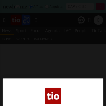
Affitta
Acquista
News
Sport
Focus
Agenda
LAC
People
TioTalk
TICINO
SVIZZERA
DAL MONDO