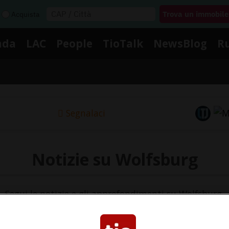
Acquista
nda
LAC
People
TioTalk
NewsBlog
R
Segnalaci
Notizie su Wolfsburg
Segui le notizie e gli approfondimenti su Wolfsburg.