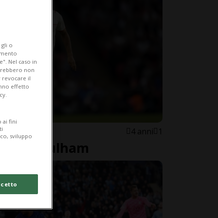
gli o
iamento
e". Nel caso in
potrebbero non
 revocare il
anno effetto
cy.
ai fini
ti
4 anni
1
ico, sviluppo
ssa al Fulham
cetto