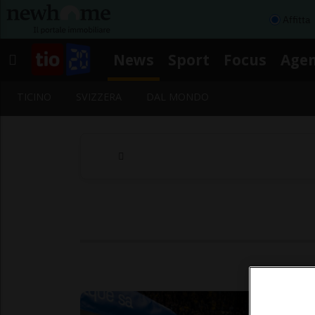
Affitta
News
Sport
Focus
Age
TICINO
SVIZZERA
DAL MONDO