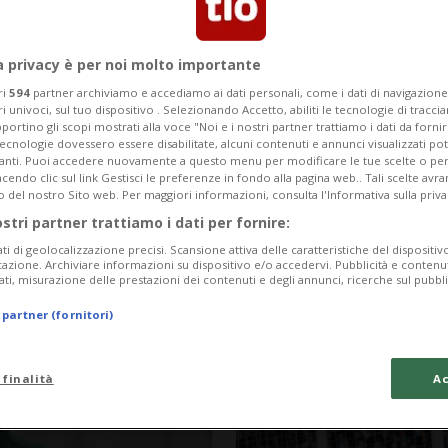
a privacy è per noi molto importante
ri
594
partner archiviamo e accediamo ai dati personali, come i dati di navigazione 
ri univoci, sul tuo dispositivo . Selezionando Accetto, abiliti le tecnologie di tracc
portino gli scopi mostrati alla voce "Noi e i nostri partner trattiamo i dati da fornir
tecnologie dovessero essere disabilitate, alcuni contenuti e annunci visualizzati 
vanti. Puoi accedere nuovamente a questo menu per modificare le tue scelte o per
endo clic sul link Gestisci le preferenze in fondo alla pagina web.. Tali scelte avr
o del nostro Sito web. Per maggiori informazioni, consulta l'Informativa sulla priva
ostri partner trattiamo i dati per fornire:
ati di geolocalizzazione precisi. Scansione attiva delle caratteristiche del dispositivo 
icazione. Archiviare informazioni su dispositivo e/o accedervi. Pubblicità e contenu
3 anni
PREMIER LEAGUE
ati, misurazione delle prestazioni dei contenuti e degli annunci, ricerche sul pubbl
undesliga
Kevin Mbabu pa
 partner (fornitori)
 finalità
Ac