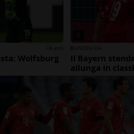
6 anni
BUNDESLIGA
sta: Wolfsburg
Il Bayern stende
allunga in class