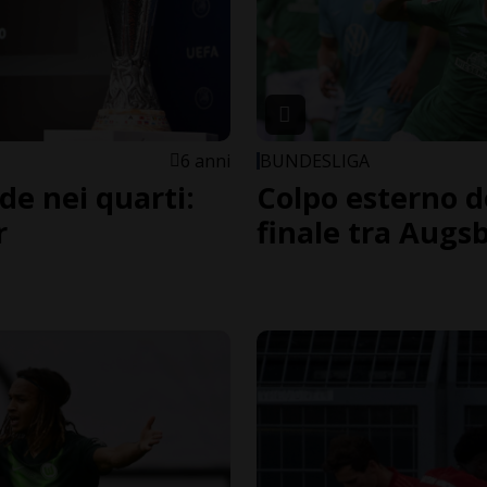
6 anni
BUNDESLIGA
ede nei quarti:
Colpo esterno d
r
finale tra Augs