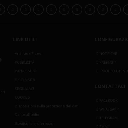
LINK UTILI
CONFIGURAZI
Archivio ePaper
NOTIFICHE
i
PUBBLICITÀ
PREFERITI
IMPRESSUM
PROFILO UTENT
DISCLAIMER
CONTATTACI
SEGNALACI
.ch
COOKIES
FACEBOOK
Disposizioni sulla protezione dei dati
WHATSAPP
Diritto all'oblio
TELEGRAM
Gestisci le preferenze
EMAIL