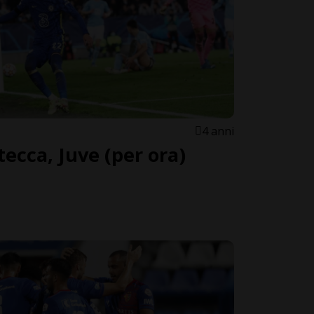
4 anni
tecca, Juve (per ora)