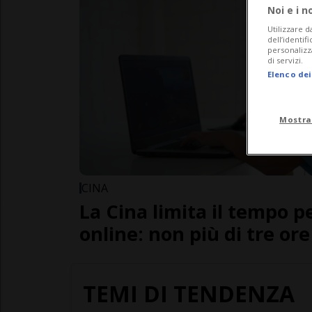
Noi e i n
Utilizzare d
dell’identif
personalizz
di servizi.
Elenco dei
Mostra
CINA
La Cina limita il tempo p
online: non più di tre or
TEMI DI TENDENZA