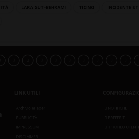
CITÀ
LARA GUT-BEHRAMI
TICINO
INCIDENTE S
LINK UTILI
CONFIGURAZI
Archivio ePaper
NOTIFICHE
i
PUBBLICITÀ
PREFERITI
IMPRESSUM
PROFILO UTENT
DISCLAIMER