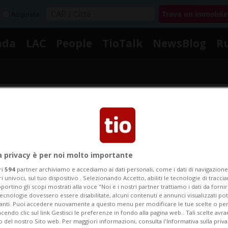
Acquista
nda
LAC
People
TioTalk
NewsBlog
R
Segnalaci
Notizie su Videogiochi Onlin
a privacy è per noi molto importante
ri
594
partner archiviamo e accediamo ai dati personali, come i dati di navigazione 
ri univoci, sul tuo dispositivo . Selezionando Accetto, abiliti le tecnologie di tracc
portino gli scopi mostrati alla voce "Noi e i nostri partner trattiamo i dati da fornir
ui le notizie e gli approfondimenti su Videogiochi Onl
tecnologie dovessero essere disabilitate, alcuni contenuti e annunci visualizzati 
vanti. Puoi accedere nuovamente a questo menu per modificare le tue scelte o per
endo clic sul link Gestisci le preferenze in fondo alla pagina web.. Tali scelte avr
o del nostro Sito web. Per maggiori informazioni, consulta l'Informativa sulla priva