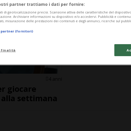
ostri partner trattiamo i dati per fornire:
ati di geolocalizzazione precisi. Scansione attiva delle caratteristiche del dispositivo 
icazione. Archiviare informazioni su dispositivo e/o accedervi. Pubblicità e contenu
ati, misurazione delle prestazioni dei contenuti e degli annunci, ricerche sul pubbl
 partner (fornitori)
 finalità
Ac
4 anni
er giocare
e alla settimana